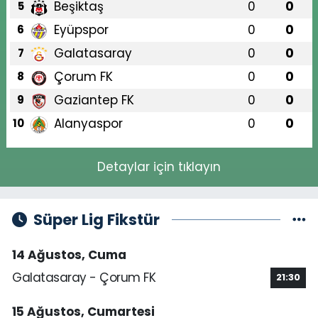
Beşiktaş
0
0
5
Eyüpspor
0
0
6
Galatasaray
0
0
7
Çorum FK
0
0
8
Gaziantep FK
0
0
9
Alanyaspor
0
0
10
Detaylar için tıklayın
Süper Lig Fikstür
14 Ağustos, Cuma
Galatasaray - Çorum FK
21:30
15 Ağustos, Cumartesi