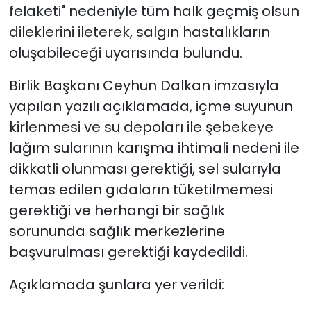
felaketi" nedeniyle tüm halk geçmiş olsun
dileklerini ileterek, salgın hastalıkların
SAĞLIK
oluşabileceği uyarısında bulundu.
Spor
Birlik Başkanı Ceyhun Dalkan imzasıyla
Teknoloji
yapılan yazılı açıklamada, içme suyunun
kirlenmesi ve su depoları ile şebekeye
TÜRKiYE
lağım sularının karışma ihtimali nedeni ile
dikkatli olunması gerektiği, sel sularıyla
Video Galeri
temas edilen gıdaların tüketilmemesi
gerektiği ve herhangi bir sağlık
YAŞAM
sorununda sağlık merkezlerine
Yazarlar
başvurulması gerektiği kaydedildi.
Açıklamada şunlara yer verildi: