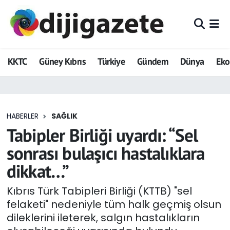
ADVERTORIAL
Hava Durumu
KKTC
Güney Kıbrıs
Türkiye
Gündem
Dünya
Ek
Dijigazete
Trafik Durumu
Dünya
Süper Lig Puan Durumu ve Fikstür
HABERLER
SAĞLIK
Eğitim
Tüm Manşetler
Tabipler Birliği uyardı: “Sel
Ekonomi
Son Dakika Haberleri
sonrası bulaşıcı hastalıklara
dikkat…”
Foto Galeri
Haber Arşivi
Kıbrıs Türk Tabipleri Birliği (KTTB) "sel
GEZİ
felaketi" nedeniyle tüm halk geçmiş olsun
dileklerini ileterek, salgın hastalıkların
Güncel