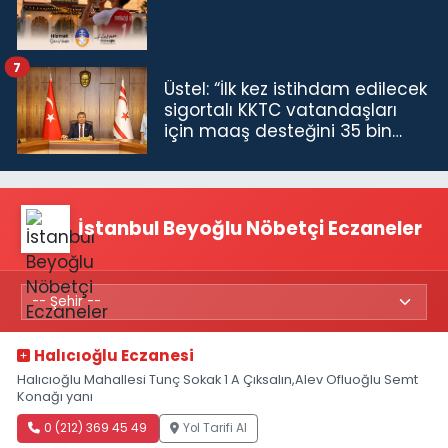
7
Üstel: “İlk kez istihdam edilecek
sigortalı KKTC vatandaşları
için maaş desteğini 35 bin
TL'ye çıkardık”
İstanbul Beyoğlu Nöbetçi Eczaneler
Halıcıoğlu Eczanesi
Halıcıoğlu Mahallesi Tunç Sokak 1 A Çıksalın,Alev Ofluoğlu Semt
Konağı yanı
0 (212) 369 45 49
Yol Tarifi Al