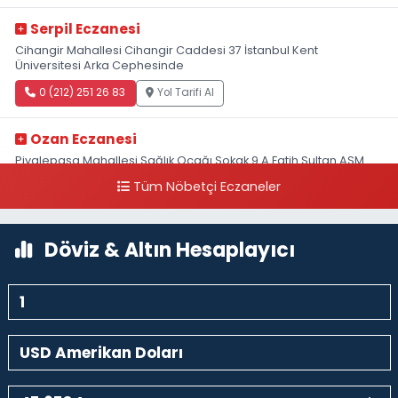
Serpil Eczanesi
Cihangir Mahallesi Cihangir Caddesi 37 İstanbul Kent
Üniversitesi Arka Cephesinde
0 (212) 251 26 83
Yol Tarifi Al
Ozan Eczanesi
Piyalepaşa Mahallesi Sağlık Ocağı Sokak 9 A Fatih Sultan ASM
Yanı
Tüm Nöbetçi Eczaneler
0 (212) 297 30 13
Yol Tarifi Al
Döviz & Altın Hesaplayıcı