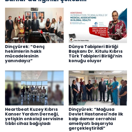
Dinçyürek: “Genç
Dünya Tabipleri Birliği
hekimlerin haklı
Başkanı Dr. Kitulu Kıbrıs
mücadelesinin
Türk Tabipleri Birliği’nin
yanındayız”
konuğu oluyor
Heartbeat Kuzey Kıbrıs
Dinçyürek: “Mağusa
Kanser Yardım Derneği,
Devlet Hastanesi'nde ilk
yetişkin onkoloji servisine
kalp damar cerrahisi
tıbbi cihaz bağışladı
ameliyatı başarıyla
gerçekleştirildi”