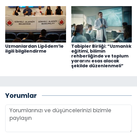
Uzmanlardan Lipödem’le
Tabipler Birliği: “Uzmanlık
ilgili bilgilendirme
eğitimi, bilimin
rehberliğinde ve toplum
yararını esas alacak
şekilde düzenlenmeli”
Yorumlar