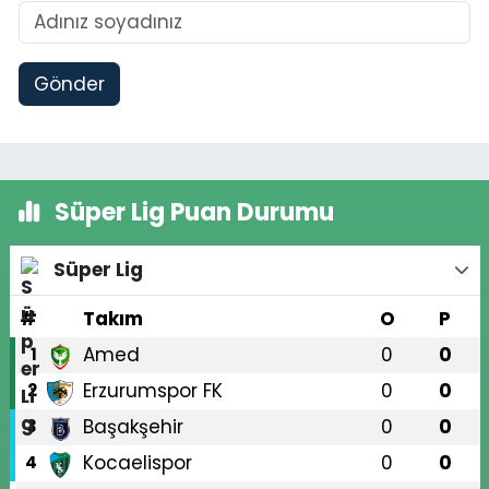
Gönder
Süper Lig Puan Durumu
Süper Lig
#
Takım
O
P
Amed
0
0
1
Erzurumspor FK
0
0
2
Başakşehir
0
0
3
Kocaelispor
0
0
4