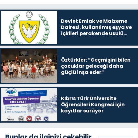
Devlet Emlak ve Malzeme
Dairesi, kullanılmış eşya ve
içkileri perakende usulü
satışa çıkaracak
Öztürkler: “Geçmişini bilen
çocuklar geleceği daha
güçlü inşa eder”
Kıbrıs Türk Üniversite
Öğrencileri Kongresi için
kayıtlar sürüyor
Bunlar da ilginizi çekebilir