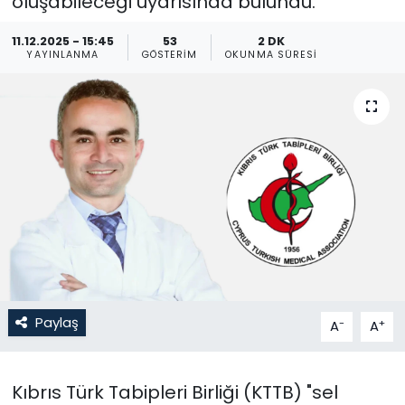
oluşabileceği uyarısında bulundu.
Gündem
11.12.2025 - 15:45
53
2 DK
YAYINLANMA
GÖSTERIM
OKUNMA SÜRESI
KKTC
KKTC YEREL SEÇİM 2018
Kültür Sanat
Magazin
Moda
Nöbetçi Eczaneler
Paylaş
-
+
A
A
Otomobil Dünyası
Kıbrıs Türk Tabipleri Birliği (KTTB) "sel
Politika