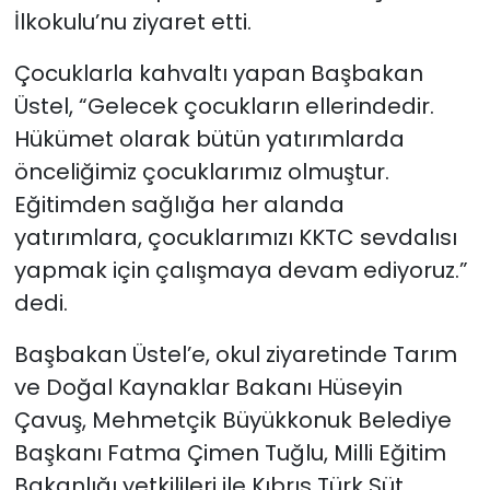
İlkokulu’nu ziyaret etti.
SAĞLIK
Çocuklarla kahvaltı yapan Başbakan
Üstel, “Gelecek çocukların ellerindedir.
Spor
Hükümet olarak bütün yatırımlarda
Teknoloji
önceliğimiz çocuklarımız olmuştur.
Eğitimden sağlığa her alanda
TÜRKiYE
yatırımlara, çocuklarımızı KKTC sevdalısı
yapmak için çalışmaya devam ediyoruz.”
Video Galeri
dedi.
YAŞAM
Başbakan Üstel’e, okul ziyaretinde Tarım
ve Doğal Kaynaklar Bakanı Hüseyin
Yazarlar
Çavuş, Mehmetçik Büyükkonuk Belediye
Başkanı Fatma Çimen Tuğlu, Milli Eğitim
Bakanlığı yetkilileri ile Kıbrıs Türk Süt