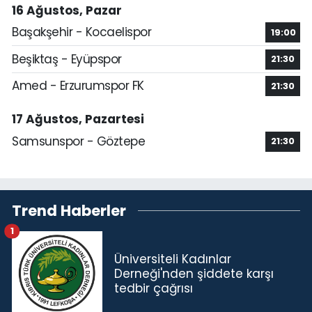
16 Ağustos, Pazar
Başakşehir - Kocaelispor
19:00
Beşiktaş - Eyüpspor
21:30
Amed - Erzurumspor FK
21:30
17 Ağustos, Pazartesi
Samsunspor - Göztepe
21:30
Trend Haberler
1
Üniversiteli Kadınlar
Derneği'nden şiddete karşı
tedbir çağrısı