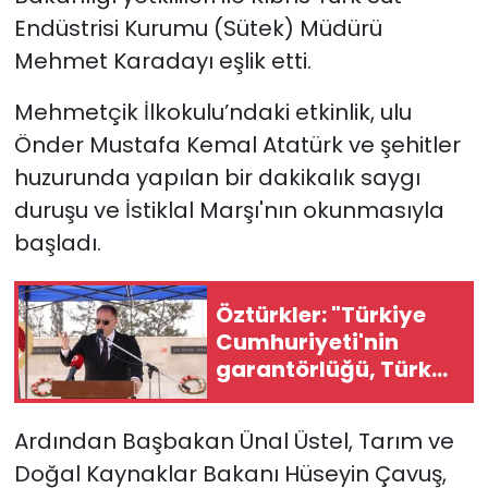
Endüstrisi Kurumu (Sütek) Müdürü
Mehmet Karadayı eşlik etti.
Mehmetçik İlkokulu’ndaki etkinlik, ulu
Önder Mustafa Kemal Atatürk ve şehitler
huzurunda yapılan bir dakikalık saygı
duruşu ve İstiklal Marşı'nın okunmasıyla
başladı.
Öztürkler: "Türkiye
Cumhuriyeti'nin
garantörlüğü, Türk
askerinin varlığı
tartışma konusu
Ardından Başbakan Ünal Üstel, Tarım ve
olamaz"
Doğal Kaynaklar Bakanı Hüseyin Çavuş,