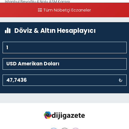
İstanbul Beyoğlu 4 Nolu ASM Karşısı
Tüm Nöbetçi Eczaneler
0 (212) 297 96 92
Yol Tarifi Al
Döviz & Altın Hesaplayıcı
₺