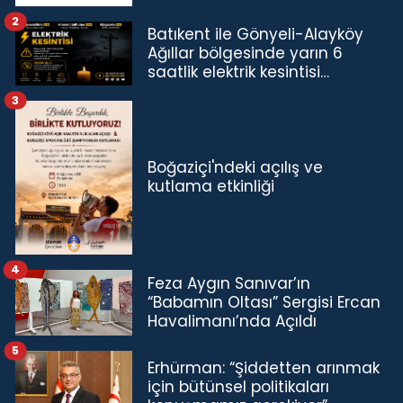
2
Batıkent ile Gönyeli-Alayköy
Ağıllar bölgesinde yarın 6
saatlik elektrik kesintisi…
3
Boğaziçi'ndeki açılış ve
kutlama etkinliği
4
Feza Aygın Sanıvar’ın
“Babamın Oltası” Sergisi Ercan
Havalimanı’nda Açıldı
5
Erhürman: “Şiddetten arınmak
için bütünsel politikaları