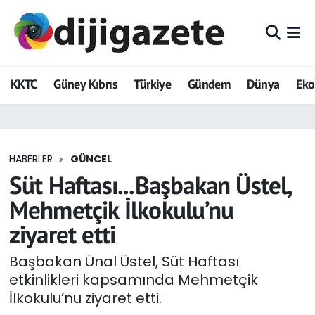
ADVERTORIAL
Hava Durumu
KKTC
Güney Kıbrıs
Türkiye
Gündem
Dünya
Ek
Dijigazete
Trafik Durumu
Dünya
Süper Lig Puan Durumu ve Fikstür
HABERLER
GÜNCEL
Eğitim
Tüm Manşetler
Süt Haftası...Başbakan Üstel,
Ekonomi
Son Dakika Haberleri
Mehmetçik İlkokulu’nu
ziyaret etti
Foto Galeri
Haber Arşivi
Başbakan Ünal Üstel, Süt Haftası
GEZİ
etkinlikleri kapsamında Mehmetçik
İlkokulu’nu ziyaret etti.
Güncel