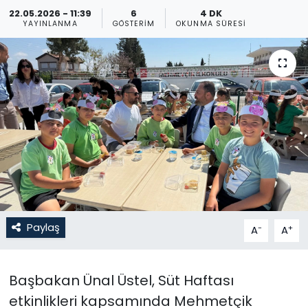
22.05.2026 - 11:39
6
4 DK
Gündem
YAYINLANMA
GÖSTERIM
OKUNMA SÜRESI
KKTC
KKTC YEREL SEÇİM 2018
Kültür Sanat
Magazin
Moda
Paylaş
-
+
A
A
Nöbetçi Eczaneler
Otomobil Dünyası
Başbakan Ünal Üstel, Süt Haftası
etkinlikleri kapsamında Mehmetçik
Politika