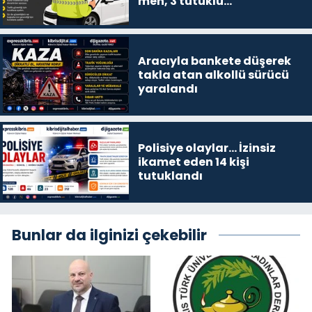
men, 3 tutuklu…
Aracıyla bankete düşerek
takla atan alkollü sürücü
yaralandı
Polisiye olaylar… İzinsiz
ikamet eden 14 kişi
tutuklandı
Bunlar da ilginizi çekebilir