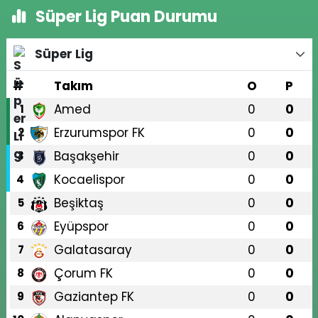
Süper Lig Puan Durumu
Süper Lig
#
Takım
O
P
Amed
0
0
1
Erzurumspor FK
0
0
2
Başakşehir
0
0
3
Kocaelispor
0
0
4
Beşiktaş
0
0
5
Eyüpspor
0
0
6
Galatasaray
0
0
7
Çorum FK
0
0
8
Gaziantep FK
0
0
9