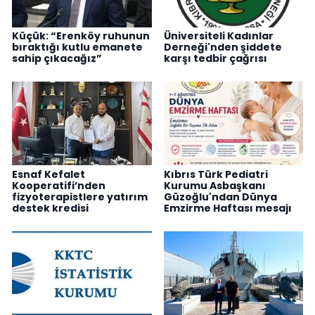
Küçük: “Erenköy ruhunun
Üniversiteli Kadınlar
bıraktığı kutlu emanete
Derneği'nden şiddete
sahip çıkacağız”
karşı tedbir çağrısı
Esnaf Kefalet
Kıbrıs Türk Pediatri
Kooperatifi’nden
Kurumu Asbaşkanı
fizyoterapistlere yatırım
Güzoğlu'ndan Dünya
destek kredisi
Emzirme Haftası mesajı