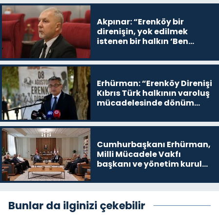
Akpınar: “Erenköy bir
direnişin, yok edilmek
istenen bir halkın ‘Ben
buradayım ve var olmaya
devam edeceğim’ dediği
yer
Erhürman: “Erenköy Direnişi
Kıbrıs Türk halkının varoluş
mücadelesinde dönüm
noktalarından biri”
Cumhurbaşkanı Erhürman,
Milli Mücadele Vakfı
başkanı ve yönetim kurulu
üyelerini kabul etti
Bunlar da ilginizi çekebilir