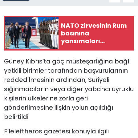
SAĞLIK
NATO zirvesinin Rum
Spor
basınına
yansımaları...
Teknoloji
Güney Kıbrıs’ta göç müsteşarlığına bağlı
TÜRKiYE
yetkili birimler tarafından başvurularının
Video Galeri
reddedilmesinin ardından, Suriyeli
sığınmacıların veya diğer yabancı uyruklu
YAŞAM
kişilerin ülkelerine zorla geri
gönderilmesine ilişkin yolun açıldığı
Yazarlar
belirtildi.
Fileleftheros gazetesi konuyla ilgili