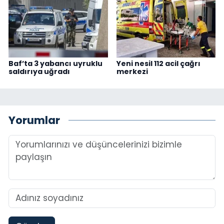
Baf’ta 3 yabancı uyruklu
Yeni nesil 112 acil çağrı
saldırıya uğradı
merkezi
Yorumlar