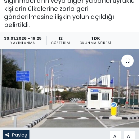
sığınmacıların veya diğer yabancı uyruklu
kişilerin ülkelerine zorla geri
Gündem
gönderilmesine ilişkin yolun açıldığı
belirtildi.
KKTC
30.01.2026 - 16:25
12
1 DK
KKTC YEREL SEÇİM 2018
YAYINLANMA
GÖSTERIM
OKUNMA SÜRESI
Kültür Sanat
Magazin
Moda
Nöbetçi Eczaneler
Otomobil Dünyası
Paylaş
-
+
A
A
Politika