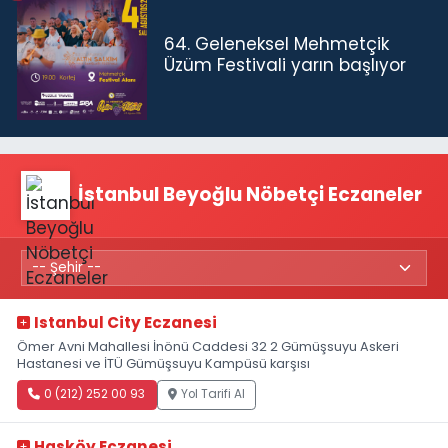
64. Geleneksel Mehmetçik
Üzüm Festivali yarın başlıyor
İstanbul Beyoğlu Nöbetçi Eczaneler
Istanbul City Eczanesi
Ömer Avni Mahallesi İnönü Caddesi 32 2 Gümüşsuyu Askeri
Hastanesi ve İTÜ Gümüşsuyu Kampüsü karşısı
0 (212) 252 00 93
Yol Tarifi Al
Hasköy Eczanesi