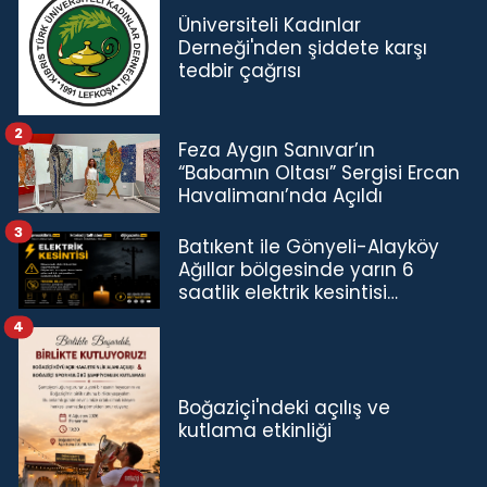
Üniversiteli Kadınlar
Derneği'nden şiddete karşı
tedbir çağrısı
2
Feza Aygın Sanıvar’ın
“Babamın Oltası” Sergisi Ercan
Havalimanı’nda Açıldı
3
Batıkent ile Gönyeli-Alayköy
Ağıllar bölgesinde yarın 6
saatlik elektrik kesintisi…
4
Boğaziçi'ndeki açılış ve
kutlama etkinliği