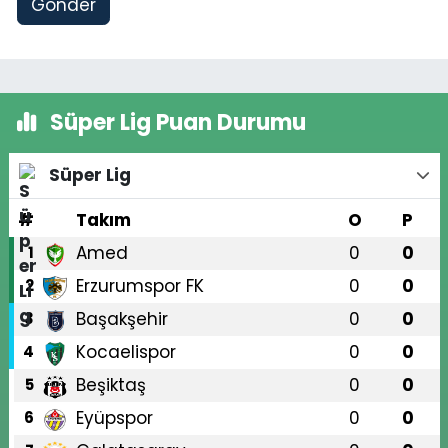
Gönder
Süper Lig Puan Durumu
Süper Lig
#
Takım
O
P
Amed
0
0
1
Erzurumspor FK
0
0
2
Başakşehir
0
0
3
Kocaelispor
0
0
4
Beşiktaş
0
0
5
Eyüpspor
0
0
6