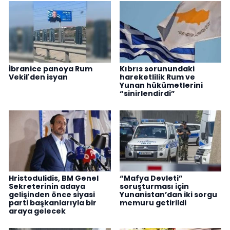
İbranice panoya Rum
Kıbrıs sorunundaki
Vekil'den isyan
hareketlilik Rum ve
Yunan hükümetlerini
“sinirlendirdi”
Hristodulidis, BM Genel
“Mafya Devleti”
Sekreterinin adaya
soruşturması için
gelişinden önce siyasi
Yunanistan’dan iki sorgu
parti başkanlarıyla bir
memuru getirildi
araya gelecek