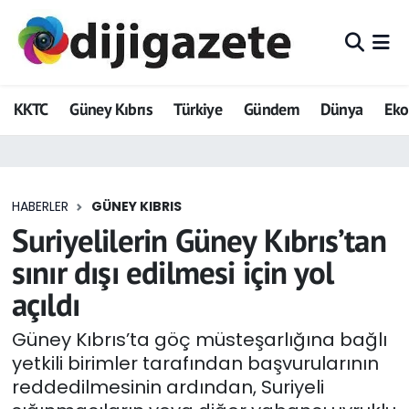
ADVERTORIAL
Hava Durumu
KKTC
Güney Kıbrıs
Türkiye
Gündem
Dünya
Ek
Dijigazete
Trafik Durumu
Dünya
Süper Lig Puan Durumu ve Fikstür
HABERLER
GÜNEY KIBRIS
Eğitim
Tüm Manşetler
Suriyelilerin Güney Kıbrıs’tan
Ekonomi
Son Dakika Haberleri
sınır dışı edilmesi için yol
açıldı
Foto Galeri
Haber Arşivi
Güney Kıbrıs’ta göç müsteşarlığına bağlı
GEZİ
yetkili birimler tarafından başvurularının
reddedilmesinin ardından, Suriyeli
Güncel