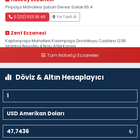
Piripaşa Mahallesi Şaban Deresi Sokak 65 A
0 (212) 533 36 46
Yol Tarifi Al
Zent Eczanesi
Kaptanpaşa Mahallesi Kasımpaşa Zincirlikuyu Caddesi 123B
İstanbul Beyoğlu 4 Nolu ASM Karşısı
Tüm Nöbetçi Eczaneler
0 (212) 297 96 92
Yol Tarifi Al
Döviz & Altın Hesaplayıcı
₺