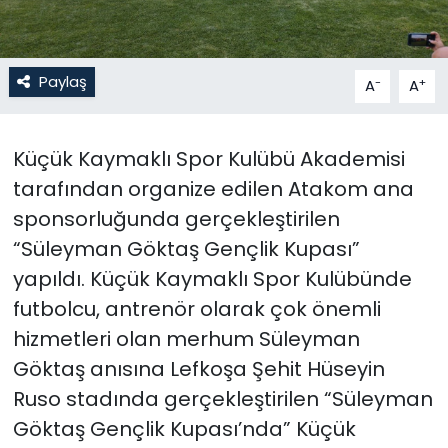
SAĞLIK
Paylaş
-
+
A
A
Spor
Teknoloji
Küçük Kaymaklı Spor Kulübü Akademisi
tarafından organize edilen Atakom ana
TÜRKiYE
sponsorluğunda gerçekleştirilen
“Süleyman Göktaş Gençlik Kupası”
Video Galeri
yapıldı. Küçük Kaymaklı Spor Kulübünde
YAŞAM
futbolcu, antrenör olarak çok önemli
hizmetleri olan merhum Süleyman
Yazarlar
Göktaş anısına Lefkoşa Şehit Hüseyin
Ruso stadında gerçekleştirilen “Süleyman
Göktaş Gençlik Kupası’nda” Küçük