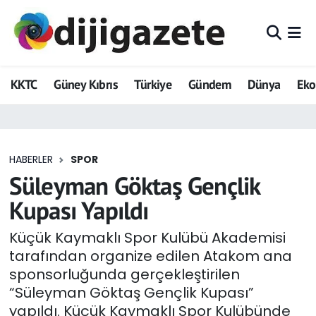
ADVERTORIAL
Hava Durumu
KKTC
Güney Kıbrıs
Türkiye
Gündem
Dünya
Ek
Dijigazete
Trafik Durumu
Dünya
Süper Lig Puan Durumu ve Fikstür
HABERLER
SPOR
Eğitim
Tüm Manşetler
Süleyman Göktaş Gençlik
Ekonomi
Son Dakika Haberleri
Kupası Yapıldı
Foto Galeri
Haber Arşivi
Küçük Kaymaklı Spor Kulübü Akademisi
tarafından organize edilen Atakom ana
GEZİ
sponsorluğunda gerçekleştirilen
“Süleyman Göktaş Gençlik Kupası”
Güncel
yapıldı. Küçük Kaymaklı Spor Kulübünde