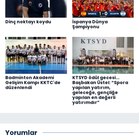
Dinç noktayı koydu
İspanya Dünya
Şampiyonu
Badminton Akademi
KTSYD ödül gecesi...
Gelişim Kampı KKTC'de
Başbakan Üstel: “Spora
düzenlendi
yapılan yatırım,
geleceğe, gençliğe
yapılan en değerli
yatırımdır”
Yorumlar