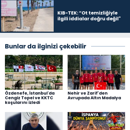
KIB-TEK: “Ot temizliğiyle
ilgili iddialar doğru değil"
Bunlar da ilginizi çekebilir
Özdenefe, İstanbul'da
Nehir ve Zarif'den
Cengiz Topel ve KKTC
Avrupada Altın Madalya
koşularını izledi