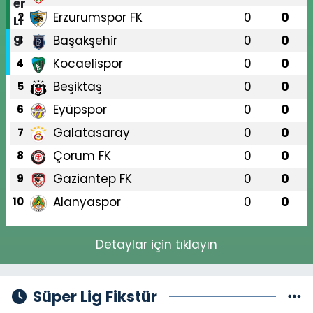
Erzurumspor FK
0
0
2
Başakşehir
0
0
3
Kocaelispor
0
0
4
Beşiktaş
0
0
5
Eyüpspor
0
0
6
Galatasaray
0
0
7
Çorum FK
0
0
8
Gaziantep FK
0
0
9
Alanyaspor
0
0
10
Detaylar için tıklayın
Süper Lig Fikstür