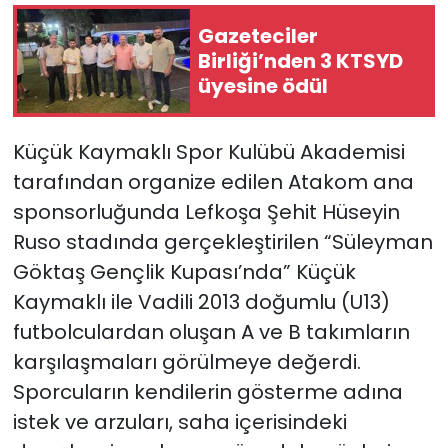
Gazeteciler
Birliği’nden 3 KTSYD
üyesine ödül
Küçük Kaymaklı Spor Kulübü Akademisi
tarafından organize edilen Atakom ana
sponsorluğunda Lefkoşa Şehit Hüseyin
Ruso stadında gerçekleştirilen “Süleyman
Göktaş Gençlik Kupası’nda” Küçük
Kaymaklı ile Vadili 2013 doğumlu (U13)
futbolculardan oluşan A ve B takımların
karşılaşmaları görülmeye değerdi.
Sporcuların kendilerin gösterme adına
istek ve arzuları, saha içerisindeki