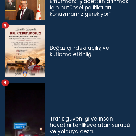
Erhürman: “Şiddetten arınmak
için bütünsel politikaları
konuşmamız gerekiyor”
5
Boğaziçi'ndeki açılış ve
kutlama etkinliği
6
Trafik güvenliği ve insan
hayatını tehlikeye atan sürücü
ve yolcuya ceza...