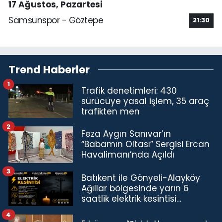
17 Ağustos, Pazartesi
Samsunspor - Göztepe
21:30
Trend Haberler
1
Trafik denetimleri: 430
sürücüye yasal işlem, 35 araç
trafikten men
2
Feza Aygın Sanıvar’ın
“Babamın Oltası” Sergisi Ercan
Havalimanı’nda Açıldı
3
Batıkent ile Gönyeli-Alayköy
Ağıllar bölgesinde yarın 6
saatlik elektrik kesintisi…
4