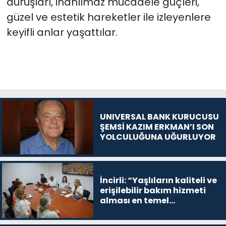
duruşları, inanılmaz mücadele güçleri,
güzel ve estetik hareketler ile izleyenlere
keyifli anlar yaşattılar.
UNIVERSAL BANK KURUCUSU
ŞEMSİ KAZIM ERKMAN’I SON
YOLCULUĞUNA UĞURLUYOR
İncirli: “Yaşlıların kaliteli ve
erişilebilir bakım hizmeti
alması en temel
önceliğimiz”