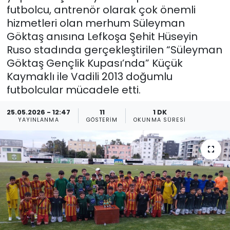
futbolcu, antrenör olarak çok önemli
Gündem
hizmetleri olan merhum Süleyman
Göktaş anısına Lefkoşa Şehit Hüseyin
KKTC
Ruso stadında gerçekleştirilen “Süleyman
Göktaş Gençlik Kupası’nda” Küçük
KKTC YEREL SEÇİM 2018
Kaymaklı ile Vadili 2013 doğumlu
futbolcular mücadele etti.
Kültür Sanat
25.05.2026 - 12:47
11
1 DK
YAYINLANMA
GÖSTERIM
OKUNMA SÜRESI
Magazin
Moda
Nöbetçi Eczaneler
Otomobil Dünyası
Politika