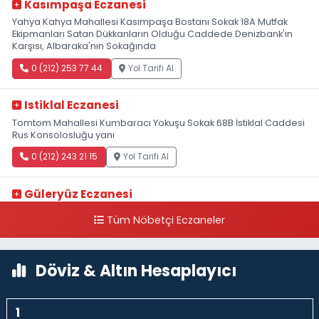
Kasımpaşa Eczanesi
Yahya Kahya Mahallesi Kasımpaşa Bostanı Sokak 18A Mutfak
Ekipmanları Satan Dükkanların Olduğu Caddede Denizbank'ın
Karşısı, Albaraka'nın Sokağında
0 (212) 253 77 44
Yol Tarifi Al
Istiklal Eczanesi
Tomtom Mahallesi Kumbaracı Yokuşu Sokak 68B İstiklal Caddesi
Rus Konsolosluğu yanı
0 (212) 243 21 15
Yol Tarifi Al
Güleryüz Eczanesi
Piripaşa Mahallesi Şaban Deresi Sokak 7 D Koç Müzesi Arkası-
Tüm Nöbetçi Eczaneler
kalaycıbahçe Meydana Doğru
0 (212) 369 95 85
Yol Tarifi Al
Döviz & Altın Hesaplayıcı