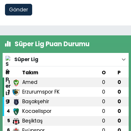
Gönder
Süper Lig Puan Durumu
Süper Lig
#
Takım
O
P
Amed
0
0
1
Erzurumspor FK
0
0
2
Başakşehir
0
0
3
Kocaelispor
0
0
4
Beşiktaş
0
0
5
Eyüpspor
0
0
6