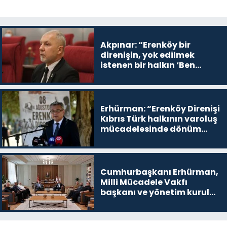
Akpınar: “Erenköy bir
direnişin, yok edilmek
istenen bir halkın ‘Ben
buradayım ve var olmaya
devam edeceğim’ dediği
yer
Erhürman: “Erenköy Direnişi
Kıbrıs Türk halkının varoluş
mücadelesinde dönüm
noktalarından biri”
Cumhurbaşkanı Erhürman,
Milli Mücadele Vakfı
başkanı ve yönetim kurulu
üyelerini kabul etti