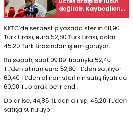
ücret artışı bir lütuf
değildir. Kaybedilen
SAĞLIK
alım gücünün yerine
konmasıdır”
KKTC’de serbest piyasada sterlin 60,90
Spor
Türk Lirası, euro 52,80 Türk Lirası, dolar
Teknoloji
45,20 Türk Lirasından işlem görüyor.
TÜRKiYE
Bu sabah, saat 09.09 itibarıyla 52,40
TL’den alınan euro 52,80 TL’den satılıyor.
Video Galeri
60,40 TL’den alınan sterlinin satış fiyatı da
60,90 TL olarak belirlendi.
YAŞAM
Dolar ise, 44,85 TL’den alınıp, 45,20 TL’den
Yazarlar
satışa sunuluyor.