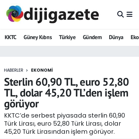
ADVERTORIAL
Hava Durumu
KKTC
Güney Kıbrıs
Türkiye
Gündem
Dünya
Ek
Dijigazete
Trafik Durumu
Dünya
Süper Lig Puan Durumu ve Fikstür
HABERLER
EKONOMI
Eğitim
Tüm Manşetler
Sterlin 60,90 TL, euro 52,80
Ekonomi
Son Dakika Haberleri
TL, dolar 45,20 TL’den işlem
görüyor
Foto Galeri
Haber Arşivi
KKTC’de serbest piyasada sterlin 60,90
GEZİ
Türk Lirası, euro 52,80 Türk Lirası, dolar
45,20 Türk Lirasından işlem görüyor.
Güncel