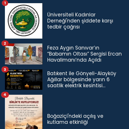
1
Üniversiteli Kadınlar
Derneği'nden şiddete karşı
tedbir çağrısı
2
Feza Aygın Sanıvar’ın
“Babamın Oltası” Sergisi Ercan
Havalimanı’nda Açıldı
3
Batıkent ile Gönyeli-Alayköy
Ağıllar bölgesinde yarın 6
saatlik elektrik kesintisi…
4
Boğaziçi'ndeki açılış ve
kutlama etkinliği