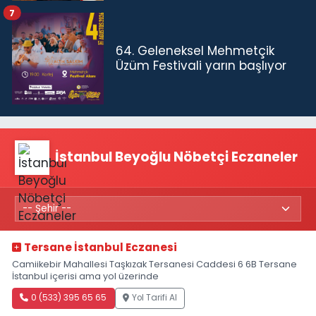
7
64. Geleneksel Mehmetçik
Üzüm Festivali yarın başlıyor
İstanbul Beyoğlu Nöbetçi Eczaneler
Tersane İstanbul Eczanesi
Camiikebir Mahallesi Taşkızak Tersanesi Caddesi 6 6B Tersane
İstanbul içerisi ama yol üzerinde
0 (533) 395 65 65
Yol Tarifi Al