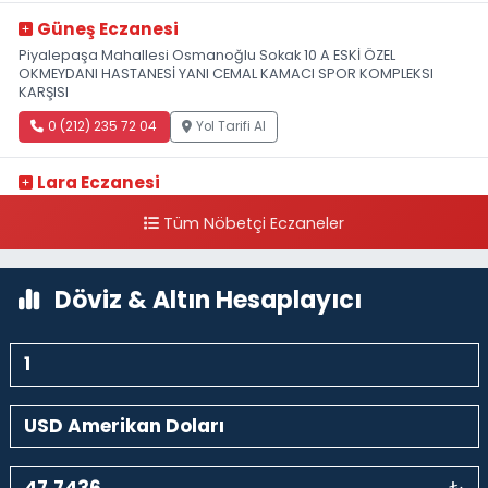
Güneş Eczanesi
Piyalepaşa Mahallesi Osmanoğlu Sokak 10 A ESKİ ÖZEL
OKMEYDANI HASTANESİ YANI CEMAL KAMACI SPOR KOMPLEKSI
KARŞISI
0 (212) 235 72 04
Yol Tarifi Al
Lara Eczanesi
Cihangir Mahallesi Sıraselviler Caddesi 73 A TAKSİM İLK YARDIM
Tüm Nöbetçi Eczaneler
HASTANESİ KARŞISI
0 (212) 293 90 86
Yol Tarifi Al
Döviz & Altın Hesaplayıcı
₺