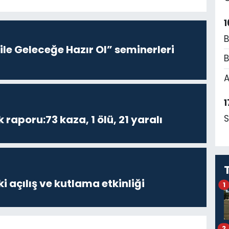
1
B
le Geleceğe Hazır Ol” seminerleri
B
A
1
S
k raporu:73 kaza, 1 ölü, 21 yaralı
i açılış ve kutlama etkinliği
1
2