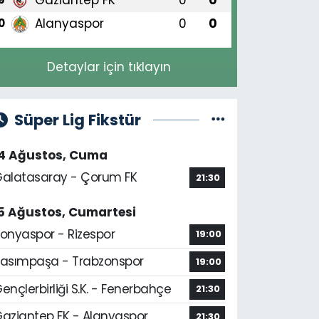
Alanyaspor
0
0
0
Detaylar için tıklayın
Süper Lig Fikstür
14 Ağustos, Cuma
alatasaray - Çorum FK
21:30
5 Ağustos, Cumartesi
onyaspor - Rizespor
19:00
asımpaşa - Trabzonspor
19:00
ençlerbirliği S.K. - Fenerbahçe
21:30
aziantep FK - Alanyaspor
21:30