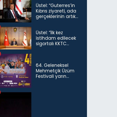
Üstel: “Guterres’in
Kıbrıs ziyareti, ada
gerçeklerinin artık
göz ardı
edilemeyeceğini
Üstel: “İlk kez
göstermiştir”
istihdam edilecek
sigortalı KKTC
vatandaşları için
maaş desteğini 35
bin TL'ye çıkardık”
64. Geleneksel
Mehmetçik Üzüm
Festivali yarın
başlıyor