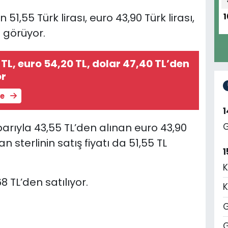
1,55 Türk lirası, euro 43,90 Türk lirası,
1
m görüyor.
 TL, euro 54,20 TL, dolar 47,40 TL’den
or
le
arıyla 43,55 TL’den alınan euro 43,90
G
an sterlinin satış fiyatı da 51,55 TL
1
K
8 TL’den satılıyor.
K
G
G