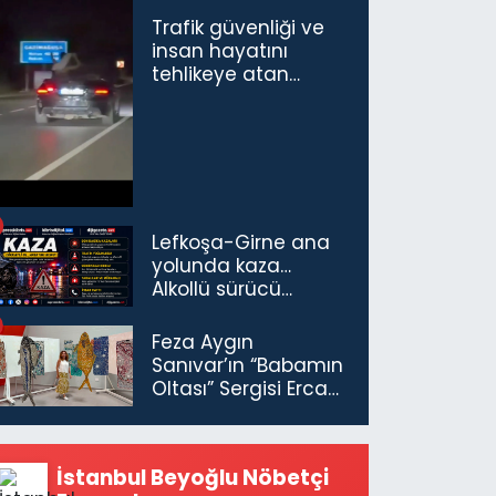
Trafik güvenliği ve
insan hayatını
tehlikeye atan
sürücü ve yolcuya
ceza...
Lefkoşa-Girne ana
yolunda kaza…
Alkollü sürücü
tutuklandı
Feza Aygın
Sanıvar’ın “Babamın
Oltası” Sergisi Ercan
Havalimanı’nda
Açıldı
İstanbul Beyoğlu Nöbetçi