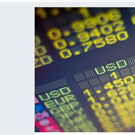
Gündem
KKTC
KKTC YEREL SEÇİM 2018
Kültür Sanat
Magazin
Moda
Nöbetçi Eczaneler
Otomobil Dünyası
Politika