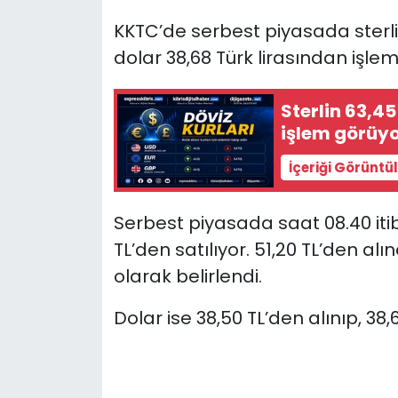
KKTC’de serbest piyasada sterlin 5
SAĞLIK
dolar 38,68 Türk lirasından işle
Spor
Sterlin 63,45
işlem görüy
Teknoloji
İçeriği Görüntü
TÜRKiYE
Serbest piyasada saat 08.40 itib
Video Galeri
TL’den satılıyor. 51,20 TL’den alın
YAŞAM
olarak belirlendi.
Yazarlar
Dolar ise 38,50 TL’den alınıp, 38,6