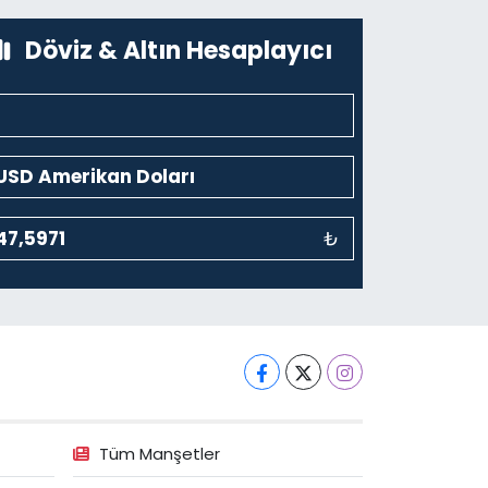
0 (212) 243 69 36
Yol Tarifi Al
Döviz & Altın Hesaplayıcı
₺
Tüm Manşetler