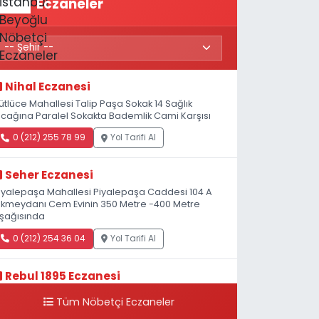
Eczaneler
Nihal Eczanesi
ütlüce Mahallesi Talip Paşa Sokak 14 Sağlık
cağına Paralel Sokakta Bademlik Cami Karşısı
0 (212) 255 78 99
Yol Tarifi Al
Seher Eczanesi
iyalepaşa Mahallesi Piyalepaşa Caddesi 104 A
kmeydanı Cem Evinin 350 Metre -400 Metre
şağısında
0 (212) 254 36 04
Yol Tarifi Al
Rebul 1895 Eczanesi
atip Mustafa Çelebi Mahallesi İstiklal Caddesi
Tüm Nöbetçi Eczaneler
eşelik Sokak, 3B Akbank Sanat karşısı, Fransız
onsolosluğu Çaprazı