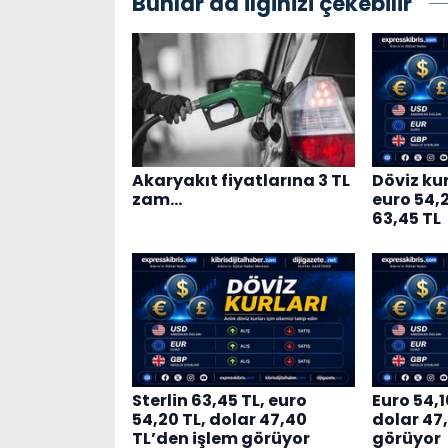
Bunlar da ilginizi çekebilir
Akaryakıt fiyatlarına 3 TL
Döviz kur
zam…
euro 54,20
63,45 TL
Sterlin 63,45 TL, euro
Euro 54,1
54,20 TL, dolar 47,40
dolar 47
TL’den işlem görüyor
görüyor