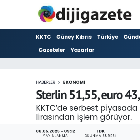
ADVERTORIAL
Hava Durumu
KKTC
Güney Kıbrıs
Türkiye
Günd
Dijigazete
Trafik Durumu
Gazeteler
Yazarlar
Dünya
Süper Lig Puan Durumu ve Fikstür
Eğitim
Tüm Manşetler
HABERLER
EKONOMI
Ekonomi
Son Dakika Haberleri
Sterlin 51,55, euro 43
Foto Galeri
Haber Arşivi
KKTC’de serbest piyasada ste
lirasından işlem görüyor.
GEZİ
06.05.2025 - 09:12
1 DK
Güncel
YAYINLANMA
OKUNMA SÜRESI