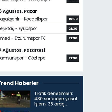
6 Ağustos, Pazar
aşakşehir - Kocaelispor
19:00
eşiktaş - Eyüpspor
21:30
med - Erzurumspor FK
21:30
7 Ağustos, Pazartesi
amsunspor - Göztepe
21:30
Trend Haberler
Trafik denetimleri:
430 sürücüye yasal
işlem, 35 araç
trafikten men