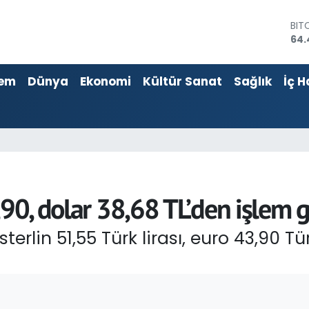
DO
47,
EU
55,
em
Dünya
Ekonomi
Kültür Sanat
Sağlık
İç H
STE
64,
GRA
652
BİS
13.
BIT
64.
,90, dolar 38,68 TL’den işlem 
rlin 51,55 Türk lirası, euro 43,90 Türk