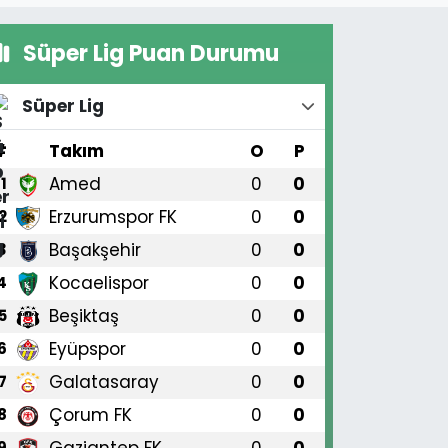
Süper Lig Puan Durumu
Süper Lig
#
Takım
O
P
Amed
0
0
1
Erzurumspor FK
0
0
2
Başakşehir
0
0
3
Kocaelispor
0
0
4
Beşiktaş
0
0
5
Eyüpspor
0
0
6
Galatasaray
0
0
7
Çorum FK
0
0
8
Gaziantep FK
0
0
9