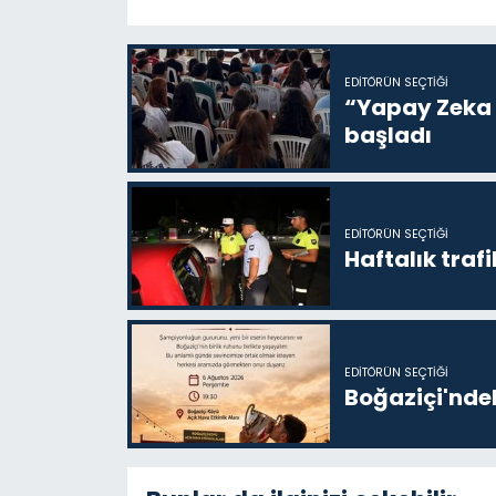
EDITÖRÜN SEÇTIĞI
“Yapay Zeka i
başladı
EDITÖRÜN SEÇTIĞI
Haftalık trafi
EDITÖRÜN SEÇTIĞI
Boğaziçi'ndek