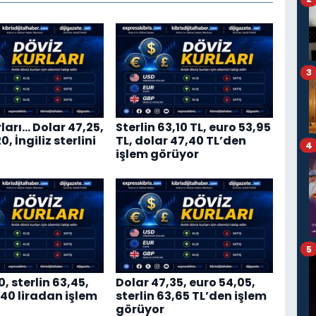
3
ları… Dolar 47,25,
Sterlin 63,10 TL, euro 53,95
, İngiliz sterlini
TL, dolar 47,40 TL’den
4
işlem görüyor
5
0, sterlin 63,45,
Dolar 47,35, euro 54,05,
,40 liradan işlem
sterlin 63,65 TL’den işlem
görüyor