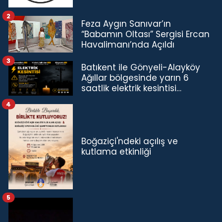
2
Feza Aygın Sanıvar’ın
“Babamın Oltası” Sergisi Ercan
Havalimanı’nda Açıldı
3
Batıkent ile Gönyeli-Alayköy
Ağıllar bölgesinde yarın 6
saatlik elektrik kesintisi…
4
Boğaziçi'ndeki açılış ve
kutlama etkinliği
5