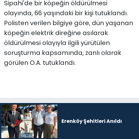
Sipahi'de bir köpeğin öldürülmesi
olayında, 66 yaşındaki bir kişi tutuklandı.
SAĞLIK
Polisten verilen bilgiye göre, dün yaşanan
Spor
köpeğin elektrik direğine asılarak
öldürülmesi olayıyla ilgili yürütülen
Teknoloji
soruşturma kapsamında, zanlı olarak
görülen O.A. tutuklandı.
TÜRKiYE
Video Galeri
YAŞAM
Yazarlar
Erenköy Şehitleri Anıldı