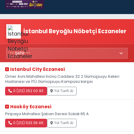
İstanbul Beyoğlu Nöbetçi Eczaneler
Istanbul City Eczanesi
Ömer Avni Mahallesi İnönü Caddesi 32 2 Gümüşsuyu Askeri
Hastanesi ve İTÜ Gümüşsuyu Kampüsü karşısı
0 (212) 252 00 93
Yol Tarifi Al
Hasköy Eczanesi
Piripaşa Mahallesi Şaban Deresi Sokak 65 A
0 (212) 533 36 46
Yol Tarifi Al