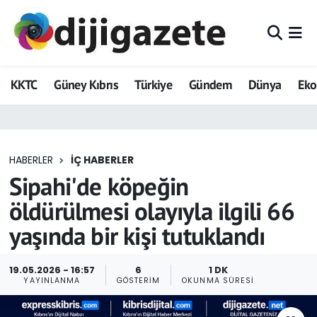
ADVERTORIAL
Hava Durumu
KKTC
Güney Kıbrıs
Türkiye
Gündem
Dünya
Ek
Dijigazete
Trafik Durumu
Dünya
Süper Lig Puan Durumu ve Fikstür
HABERLER
İÇ HABERLER
Eğitim
Tüm Manşetler
Sipahi'de köpeğin
Ekonomi
Son Dakika Haberleri
öldürülmesi olayıyla ilgili 66
yaşında bir kişi tutuklandı
Foto Galeri
Haber Arşivi
GEZİ
19.05.2026 - 16:57
6
1 DK
YAYINLANMA
GÖSTERIM
OKUNMA SÜRESI
Güncel