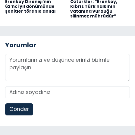
Erenköy Direnişi’nin
Öztürkler: “Erenköy,
62’nci yıl dönümünde
Kıbrıs Türk halkının
şehitler törenle anıldı
vatanına vurduğu
silinmez mührüdür”
Yorumlar
Gönder