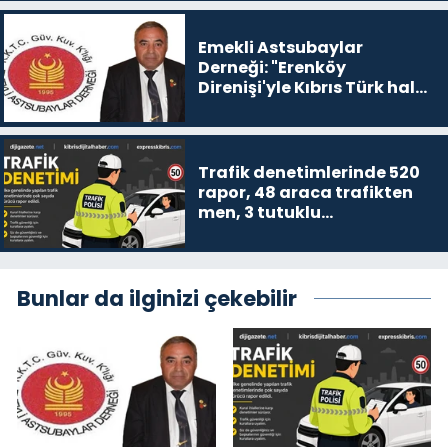
Emekli Astsubaylar
Derneği: "Erenköy
Direnişi'yle Kıbrıs Türk halkı
özgürlüğünden
vazgeçmeyeceğini
dünyaya ilan etti"
Trafik denetimlerinde 520
rapor, 48 araca trafikten
men, 3 tutuklu…
Bunlar da ilginizi çekebilir