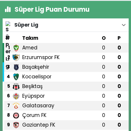
Süper Lig Puan Durumu
Süper Lig
#
Takım
O
P
Amed
0
0
1
Erzurumspor FK
0
0
2
Başakşehir
0
0
3
Kocaelispor
0
0
4
Beşiktaş
0
0
5
Eyüpspor
0
0
6
Galatasaray
0
0
7
Çorum FK
0
0
8
Gaziantep FK
0
0
9