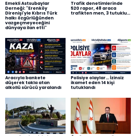
Emekli Astsubaylar
Trafik denetimlerinde
Derneği: "Erenköy
520 rapor, 48 araca
Direnişi'yle Kıbrıs Türk
trafikten men, 3 tutuklu…
halkı özgürlüğünden
vazgeçmeyeceğini
dünyaya ilan etti"
Aracıyla bankete
Polisiye olaylar… İzinsiz
düşerek takla atan
ikamet eden 14 kişi
alkollü sürücü yaralandı
tutuklandı