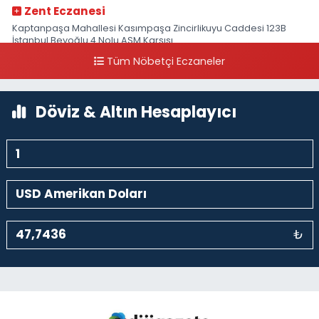
Zent Eczanesi
Kaptanpaşa Mahallesi Kasımpaşa Zincirlikuyu Caddesi 123B
İstanbul Beyoğlu 4 Nolu ASM Karşısı
Tüm Nöbetçi Eczaneler
0 (212) 297 96 92
Yol Tarifi Al
Döviz & Altın Hesaplayıcı
₺