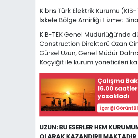
Kıbrıs Türk Elektrik Kurumu (KIB
SAĞLIK
İskele Bölge Amirliği Hizmet Bin
Spor
KIB-TEK Genel Müdürlüğü’nde d
Construction Direktörü Ozan Cin
Teknoloji
Gürsel Uzun, Genel Müdür Dalma
TÜRKiYE
Koçyiğit ile kurum yöneticileri kat
Video Galeri
Çalışma Baka
16.00 saatle
YAŞAM
yasakladı
İçeriği Görüntü
Yazarlar
UZUN: BU ESERLER HEM KURUMUM
OLARAK KAZANDIRILMAKTADIR