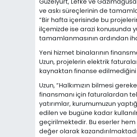
Güzelyurt, Lefke ve Gazimağusa’
ve askı süreçlerinin de tamam
“Bir hafta içerisinde bu projele
ilçemizde ise arazi konusunda y
tamamlanmasının ardından ihale
Yeni hizmet binalarının finansm
Uzun, projelerin elektrik fatural
kaynaktan finanse edilmediğini 
Uzun, “Halkımızın bilmesi gerek
finansmanı için faturalardan tek
yatırımlar, kurumumuzun yaptığ
edilen ve bugüne kadar kullanı
geçirilmektedir. Bu eserler he
değer olarak kazandırılmaktadır”