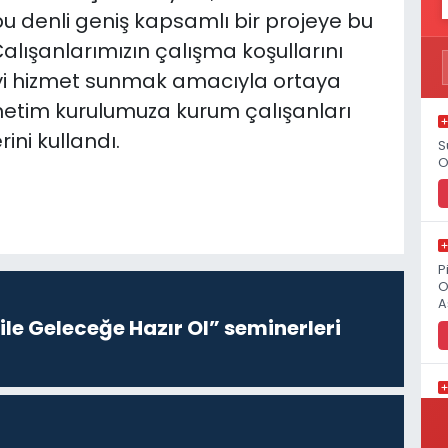
u denli geniş kapsamlı bir projeye bu
lışanlarımızın çalışma koşullarını
iyi hizmet sunmak amacıyla ortaya
netim kurulumuza kurum çalışanları
ini kullandı.
S
O
P
O
A
le Geleceğe Hazır Ol” seminerleri
K
M
K