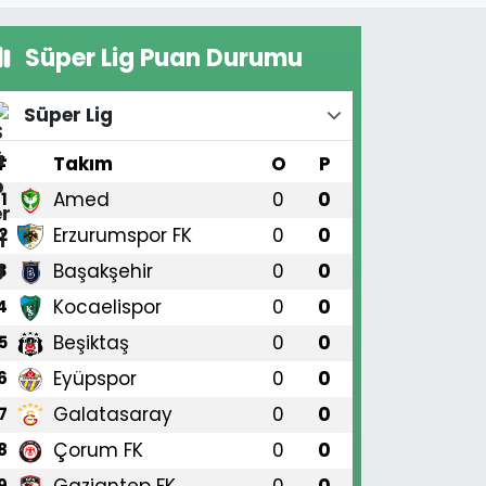
Süper Lig Puan Durumu
Süper Lig
#
Takım
O
P
Amed
0
0
1
Erzurumspor FK
0
0
2
Başakşehir
0
0
3
Kocaelispor
0
0
4
Beşiktaş
0
0
5
Eyüpspor
0
0
6
Galatasaray
0
0
7
Çorum FK
0
0
8
Gaziantep FK
0
0
9