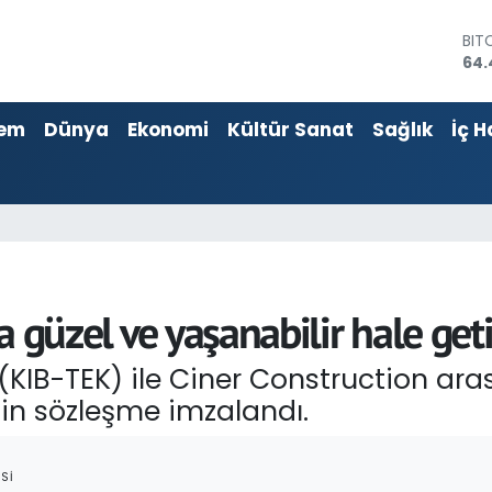
DO
47,
EU
55,
em
Dünya
Ekonomi
Kültür Sanat
Sağlık
İç H
STE
64,
GRA
651
BİS
13.
BIT
64.
 güzel ve yaşanabilir hale get
 (KIB-TEK) ile Ciner Construction ara
çin sözleşme imzalandı.
SI