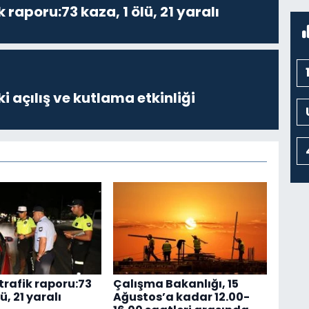
k raporu:73 kaza, 1 ölü, 21 yaralı
i açılış ve kutlama etkinliği
trafik raporu:73
Çalışma Bakanlığı, 15
ü, 21 yaralı
Ağustos’a kadar 12.00-