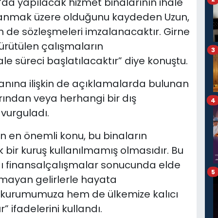
da yapılacak hizmet binalarının ihale
lanmak üzere olduğunu kaydeden Uzun,
rin de sözleşmeleri imzalanacaktır. Girne
ürütülen çalışmaların
3
 süreci başlatılacaktır” diye konuştu.
anına ilişkin de açıklamalarda bulunan
arından veya herhangi bir dış
4
vurguladı.
en en önemli konu, bu binaların
 bir kuruş kullanılmamış olmasıdır. Bu
ı finansalçalışmalar sonucunda elde
5
lmayan gelirlerle hayata
m kurumumuza hem de ülkemize kalıcı
 ifadelerini kullandı.