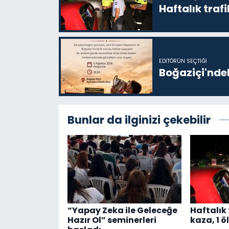
Haftalık trafi
EDITÖRÜN SEÇTIĞI
Boğaziçi'ndek
Bunlar da ilginizi çekebilir
“Yapay Zeka ile Geleceğe
Haftalık 
Hazır Ol” seminerleri
kaza, 1 öl