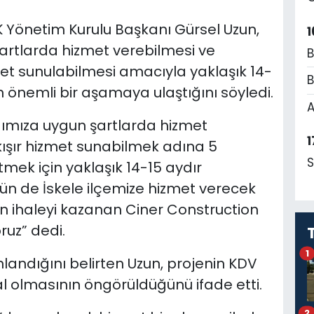
 Yönetim Kurulu Başkanı Gürsel Uzun,
1
şartlarda hizmet verebilmesi ve
B
et sunulabilmesi amacıyla yaklaşık 14-
B
ın önemli bir aşamaya ulaştığını söyledi.
A
ğımıza uygun şartlarda hizmet
1
ışır hizmet sunabilmek adına 5
S
tmek için yaklaşık 14-15 aydır
ün de İskele ilçemize hizmet verecek
in ihaleyi kazanan Ciner Construction
ruz” dedi.
1
nlandığını belirten Uzun, projenin KDV
al olmasının öngörüldüğünü ifade etti.
2