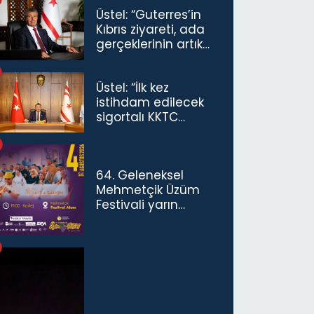
Üstel: “Guterres’in
Kıbrıs ziyareti, ada
gerçeklerinin artık
göz ardı
edilemeyeceğini
Üstel: “İlk kez
göstermiştir”
istihdam edilecek
sigortalı KKTC
vatandaşları için
maaş desteğini 35
bin TL'ye çıkardık”
64. Geleneksel
Mehmetçik Üzüm
Festivali yarın
başlıyor