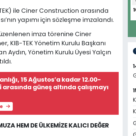
-TEK) ile Ciner Construction arasında
1
ası’nın yapımı için sözleşme imzalandı.
üzenlenen imza törenine Ciner
er, KIB-TEK Yönetim Kurulu Başkanı
n Aydın, Yönetim Kurulu Üyesi Yalçın
ıldı.
G
nlığı, 15 Ağustos’a kadar 12.00-
ri arasında güneş altında çalışmayı
1
K
le
K
G
UZA HEM DE ÜLKEMİZE KALICI DEĞER
G