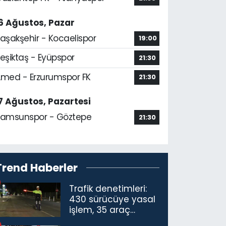
6 Ağustos, Pazar
aşakşehir - Kocaelispor
19:00
eşiktaş - Eyüpspor
21:30
med - Erzurumspor FK
21:30
7 Ağustos, Pazartesi
amsunspor - Göztepe
21:30
Trend Haberler
Trafik denetimleri:
430 sürücüye yasal
işlem, 35 araç
trafikten men