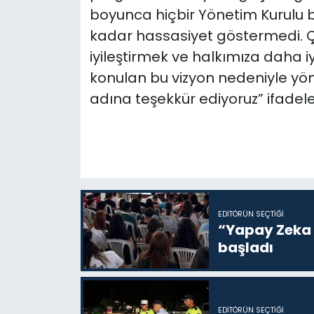
boyunca hiçbir Yönetim Kurulu b
kadar hassasiyet göstermedi. Ça
iyileştirmek ve halkımıza daha 
konulan bu vizyon nedeniyle yö
adına teşekkür ediyoruz” ifadeler
EDITÖRÜN SEÇTIĞI
“Yapay Zeka i
başladı
EDITÖRÜN SEÇTIĞI