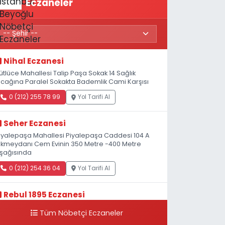
Eczaneler
Nihal Eczanesi
ütlüce Mahallesi Talip Paşa Sokak 14 Sağlık
cağına Paralel Sokakta Bademlik Cami Karşısı
0 (212) 255 78 99
Yol Tarifi Al
Seher Eczanesi
iyalepaşa Mahallesi Piyalepaşa Caddesi 104 A
kmeydanı Cem Evinin 350 Metre -400 Metre
şağısında
0 (212) 254 36 04
Yol Tarifi Al
Rebul 1895 Eczanesi
atip Mustafa Çelebi Mahallesi İstiklal Caddesi
Tüm Nöbetçi Eczaneler
eşelik Sokak, 3B Akbank Sanat karşısı, Fransız
onsolosluğu Çaprazı