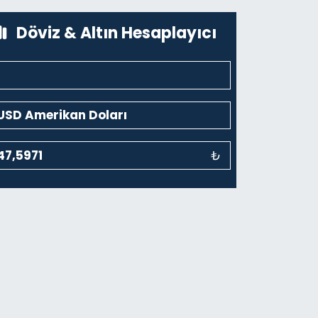
0 (212) 243 69 36
Yol Tarifi Al
Döviz & Altın Hesaplayıcı
₺