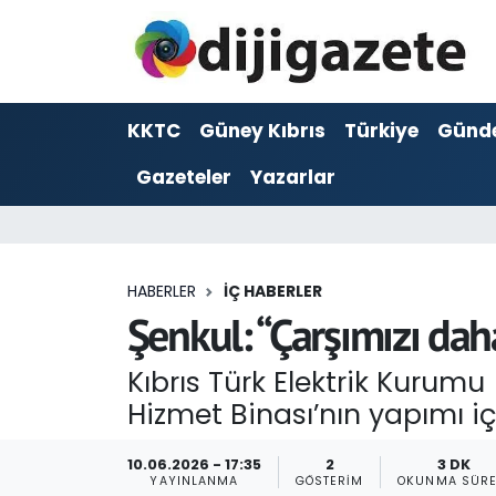
ADVERTORIAL
Hava Durumu
KKTC
Güney Kıbrıs
Türkiye
Günd
Dijigazete
Trafik Durumu
Gazeteler
Yazarlar
Dünya
Süper Lig Puan Durumu ve Fikstür
Eğitim
Tüm Manşetler
HABERLER
İÇ HABERLER
Ekonomi
Son Dakika Haberleri
Şenkul: “Çarşımızı daha
Foto Galeri
Haber Arşivi
Kıbrıs Türk Elektrik Kurumu
Hizmet Binası’nın yapımı i
GEZİ
10.06.2026 - 17:35
2
3 DK
Güncel
YAYINLANMA
GÖSTERIM
OKUNMA SÜRE