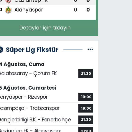
Alanyaspor
0
0
0
Detaylar için tıklayın
Süper Lig Fikstür
14 Ağustos, Cuma
alatasaray - Çorum FK
21:30
5 Ağustos, Cumartesi
onyaspor - Rizespor
19:00
asımpaşa - Trabzonspor
19:00
ençlerbirliği S.K. - Fenerbahçe
21:30
aziantep FK - Alanyaspor
21:30