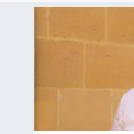
Gündem
KKTC
KKTC YEREL SEÇİM 2018
Kültür Sanat
Magazin
Moda
Nöbetçi Eczaneler
Otomobil Dünyası
Politika