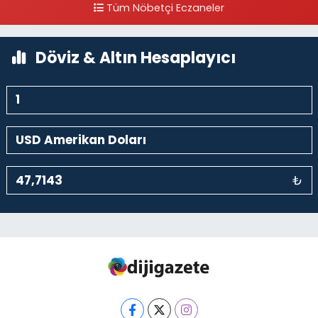
Tüm Nöbetçi Eczaneler
0 (212) 297 30 13
Yol Tarifi Al
Döviz & Altın Hesaplayıcı
₺