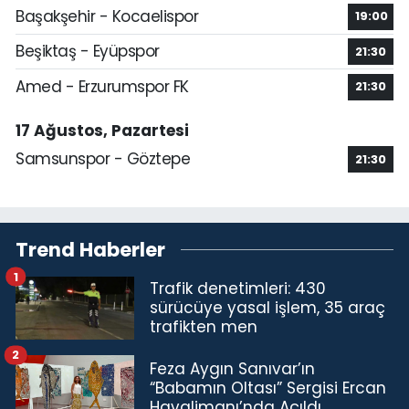
Başakşehir - Kocaelispor
19:00
Beşiktaş - Eyüpspor
21:30
Amed - Erzurumspor FK
21:30
17 Ağustos, Pazartesi
Samsunspor - Göztepe
21:30
Trend Haberler
1
Trafik denetimleri: 430
sürücüye yasal işlem, 35 araç
trafikten men
2
Feza Aygın Sanıvar’ın
“Babamın Oltası” Sergisi Ercan
Havalimanı’nda Açıldı