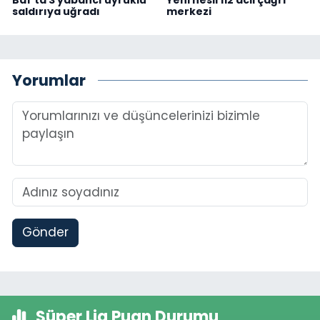
saldırıya uğradı
merkezi
Yorumlar
Gönder
Süper Lig Puan Durumu