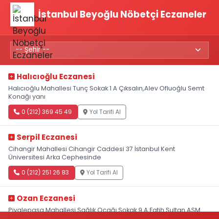
İstanbul Beyoğlu Nöbetçi Eczaneler
Halıcıoğlu Eczanesi
Halıcıoğlu Mahallesi Tunç Sokak 1 A Çıksalın,Alev Ofluoğlu Semt
Konağı yanı
0 (212) 369 45 49
Yol Tarifi Al
Serpil Eczanesi
Cihangir Mahallesi Cihangir Caddesi 37 İstanbul Kent
Üniversitesi Arka Cephesinde
0 (212) 251 26 83
Yol Tarifi Al
Ozan Eczanesi
Piyalepaşa Mahallesi Sağlık Ocağı Sokak 9 A Fatih Sultan ASM
Yanı