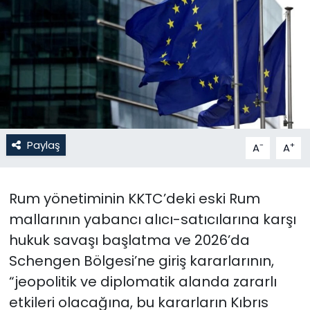
Gündem
KKTC
KKTC YEREL SEÇİM 2018
Kültür Sanat
Paylaş
-
+
A
A
Magazin
Rum yönetiminin KKTC’deki eski Rum
Moda
mallarının yabancı alıcı-satıcılarına karşı
Nöbetçi Eczaneler
hukuk savaşı başlatma ve 2026’da
Schengen Bölgesi’ne giriş kararlarının,
Otomobil Dünyası
“jeopolitik ve diplomatik alanda zararlı
etkileri olacağına, bu kararların Kıbrıs
Politika