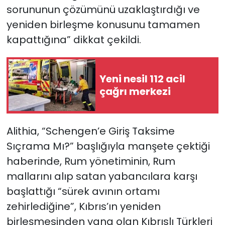
sorununun çözümünü uzaklaştırdığı ve
yeniden birleşme konusunu tamamen
SAĞLIK
kapattığına” dikkat çekildi.
Spor
Teknoloji
Yeni nesil 112 acil
çağrı merkezi
TÜRKiYE
Video Galeri
Alithia, “Schengen’e Giriş Taksime
Sıçrama Mı?” başlığıyla manşete çektiği
YAŞAM
haberinde, Rum yönetiminin, Rum
mallarını alıp satan yabancılara karşı
Yazarlar
başlattığı “sürek avının ortamı
zehirlediğine”, Kıbrıs’ın yeniden
birleşmesinden yana olan Kıbrıslı Türkleri