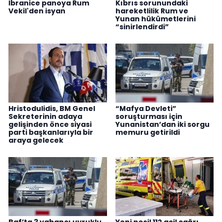
İbranice panoya Rum
Kıbrıs sorunundaki
Vekil'den isyan
hareketlilik Rum ve
Yunan hükümetlerini
“sinirlendirdi”
Hristodulidis, BM Genel
“Mafya Devleti”
Sekreterinin adaya
soruşturması için
gelişinden önce siyasi
Yunanistan’dan iki sorgu
parti başkanlarıyla bir
memuru getirildi
araya gelecek
Baf’ta 3 yabancı uyruklu
Yeni nesil 112 acil çağrı