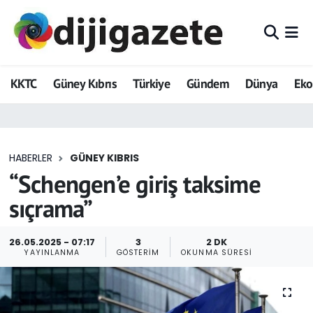
ADVERTORIAL
Hava Durumu
KKTC
Güney Kıbrıs
Türkiye
Gündem
Dünya
Ek
Dijigazete
Trafik Durumu
Dünya
Süper Lig Puan Durumu ve Fikstür
HABERLER
GÜNEY KIBRIS
Eğitim
Tüm Manşetler
“Schengen’e giriş taksime
Ekonomi
Son Dakika Haberleri
sıçrama”
Foto Galeri
Haber Arşivi
26.05.2025 - 07:17
3
2 DK
YAYINLANMA
GÖSTERIM
OKUNMA SÜRESI
GEZİ
Güncel