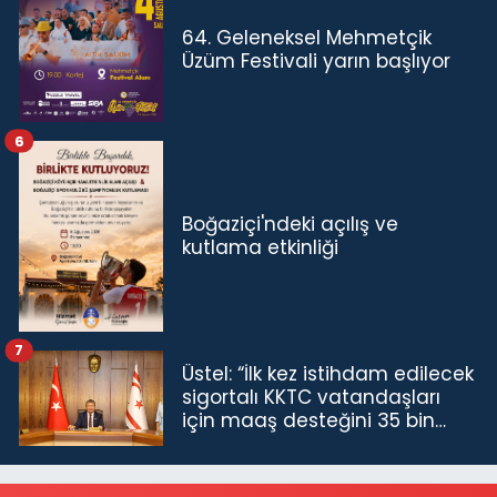
64. Geleneksel Mehmetçik
Üzüm Festivali yarın başlıyor
6
Boğaziçi'ndeki açılış ve
kutlama etkinliği
7
Üstel: “İlk kez istihdam edilecek
sigortalı KKTC vatandaşları
için maaş desteğini 35 bin
TL'ye çıkardık”