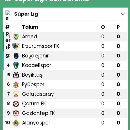
Süper Lig
#
Takım
O
P
Amed
0
0
1
Erzurumspor FK
0
0
2
Başakşehir
0
0
3
Kocaelispor
0
0
4
Beşiktaş
0
0
5
Eyüpspor
0
0
6
Galatasaray
0
0
7
Çorum FK
0
0
8
Gaziantep FK
0
0
9
Alanyaspor
0
0
10