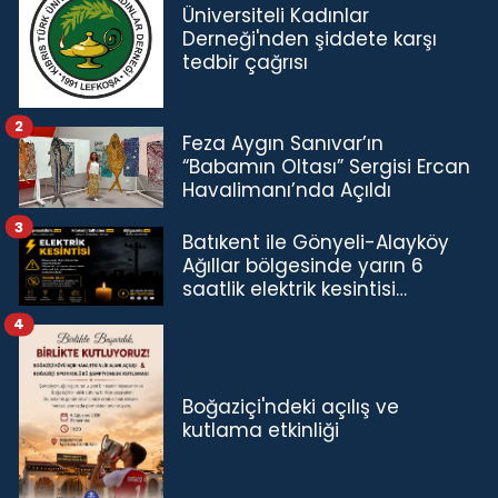
Üniversiteli Kadınlar
Derneği'nden şiddete karşı
tedbir çağrısı
2
Feza Aygın Sanıvar’ın
“Babamın Oltası” Sergisi Ercan
Havalimanı’nda Açıldı
3
Batıkent ile Gönyeli-Alayköy
Ağıllar bölgesinde yarın 6
saatlik elektrik kesintisi…
4
Boğaziçi'ndeki açılış ve
kutlama etkinliği