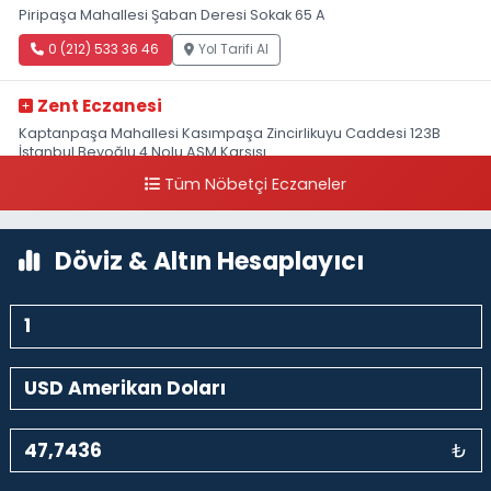
Piripaşa Mahallesi Şaban Deresi Sokak 65 A
0 (212) 533 36 46
Yol Tarifi Al
Zent Eczanesi
Kaptanpaşa Mahallesi Kasımpaşa Zincirlikuyu Caddesi 123B
İstanbul Beyoğlu 4 Nolu ASM Karşısı
Tüm Nöbetçi Eczaneler
0 (212) 297 96 92
Yol Tarifi Al
Döviz & Altın Hesaplayıcı
₺