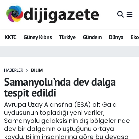
ADVERTORIAL
Hava Durumu
KKTC
Güney Kıbrıs
Türkiye
Gündem
Dünya
Ek
Dijigazete
Trafik Durumu
Dünya
Süper Lig Puan Durumu ve Fikstür
HABERLER
BILIM
Eğitim
Tüm Manşetler
Samanyolu’nda dev dalga
Ekonomi
Son Dakika Haberleri
tespit edildi
Foto Galeri
Haber Arşivi
Avrupa Uzay Ajansı’na (ESA) ait Gaia
uydusunun topladığı yeni veriler,
GEZİ
Samanyolu galaksisinin dış bölgelerinde
dev bir dalganın oluştuğunu ortaya
Güncel
koydu. Bilim insanlarına göre bu devasa