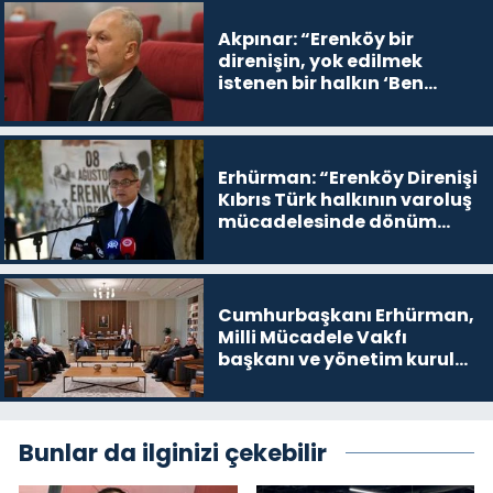
Akpınar: “Erenköy bir
direnişin, yok edilmek
istenen bir halkın ‘Ben
buradayım ve var olmaya
devam edeceğim’ dediği
yer
Erhürman: “Erenköy Direnişi
Kıbrıs Türk halkının varoluş
mücadelesinde dönüm
noktalarından biri”
Cumhurbaşkanı Erhürman,
Milli Mücadele Vakfı
başkanı ve yönetim kurulu
üyelerini kabul etti
Bunlar da ilginizi çekebilir