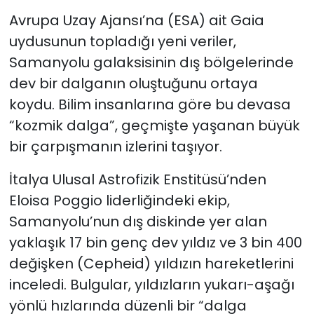
Avrupa Uzay Ajansı’na (ESA) ait Gaia
SAĞLIK
uydusunun topladığı yeni veriler,
Samanyolu galaksisinin dış bölgelerinde
Spor
dev bir dalganın oluştuğunu ortaya
koydu. Bilim insanlarına göre bu devasa
Teknoloji
“kozmik dalga”, geçmişte yaşanan büyük
TÜRKiYE
bir çarpışmanın izlerini taşıyor.
Video Galeri
İtalya Ulusal Astrofizik Enstitüsü’nden
Eloisa Poggio liderliğindeki ekip,
YAŞAM
Samanyolu’nun dış diskinde yer alan
yaklaşık 17 bin genç dev yıldız ve 3 bin 400
Yazarlar
değişken (Cepheid) yıldızın hareketlerini
inceledi. Bulgular, yıldızların yukarı-aşağı
yönlü hızlarında düzenli bir “dalga