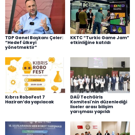
TDP Genel Başkanı Çeler:
KKTC “Turkic Game Jam”
“Hedef ülkeyi
etkinliğine katıldı
yönetmektir”
Kıbrıs RoboFest 7
DAÜ TechGirls
Haziran’da yapılacak
Komitesi'nin düzenlediği
liseler arası bilişim
yarışması yapıldı