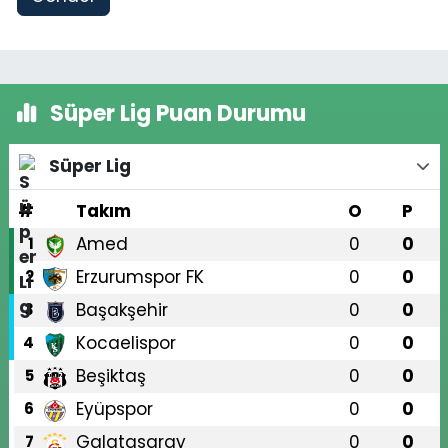
Süper Lig Puan Durumu
Süper Lig
#
Takım
O
P
Amed
0
0
1
Erzurumspor FK
0
0
2
Başakşehir
0
0
3
Kocaelispor
0
0
4
Beşiktaş
0
0
5
Eyüpspor
0
0
6
Galatasaray
0
0
7