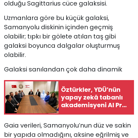
olduğu Sagittarius cüce galaksisi.
Uzmanlara göre bu küçük galaksi,
Samanyolu diskinin içinden geçmiş
olabilir; tıpkı bir gölete atılan taş gibi
galaksi boyunca dalgalar oluşturmuş
olabilir.
Galaksi sanılandan çok daha dinamik
Öztürkler, YDÜ’nün
yapay zekâ tabanlı
akademisyeni AI Prof.
DUX’ı kabul etti
Gaia verileri, Samanyolu’nun düz ve sakin
bir yapıda olmadığını, aksine eğrilmiş ve