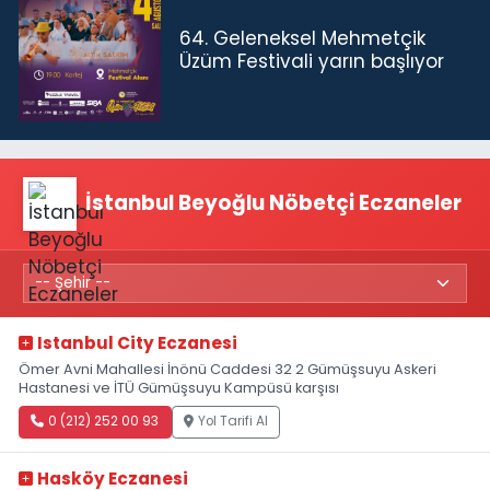
64. Geleneksel Mehmetçik
Üzüm Festivali yarın başlıyor
İstanbul Beyoğlu Nöbetçi Eczaneler
Istanbul City Eczanesi
Ömer Avni Mahallesi İnönü Caddesi 32 2 Gümüşsuyu Askeri
Hastanesi ve İTÜ Gümüşsuyu Kampüsü karşısı
0 (212) 252 00 93
Yol Tarifi Al
Hasköy Eczanesi