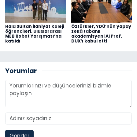
Hala Sultan İlahiyat Koleji
Öztürkler, YDÜ’nün yapay
öğrencileri, Uluslararası
zekâ tabanlı
MEB Robot Yarışması’na
akademisyeni AI Prof.
katıldı
DUX’ı kabul etti
Yorumlar
Gönder