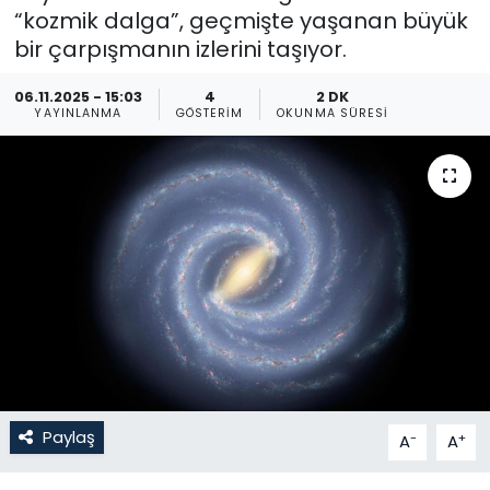
“kozmik dalga”, geçmişte yaşanan büyük
Gündem
bir çarpışmanın izlerini taşıyor.
KKTC
06.11.2025 - 15:03
4
2 DK
YAYINLANMA
GÖSTERIM
OKUNMA SÜRESI
KKTC YEREL SEÇİM 2018
Kültür Sanat
Magazin
Moda
Nöbetçi Eczaneler
Otomobil Dünyası
Paylaş
-
+
A
A
Politika