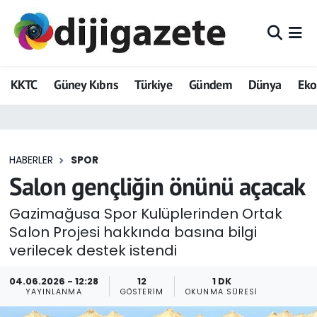
ADVERTORIAL
Hava Durumu
KKTC
Güney Kıbrıs
Türkiye
Gündem
Dünya
Ek
Dijigazete
Trafik Durumu
Dünya
Süper Lig Puan Durumu ve Fikstür
HABERLER
SPOR
Eğitim
Tüm Manşetler
Salon gençliğin önünü açacak
Ekonomi
Son Dakika Haberleri
Gazimağusa Spor Kulüplerinden Ortak
Salon Projesi hakkında basına bilgi
Foto Galeri
Haber Arşivi
verilecek destek istendi
GEZİ
04.06.2026 - 12:28
12
1 DK
YAYINLANMA
GÖSTERIM
OKUNMA SÜRESI
Güncel