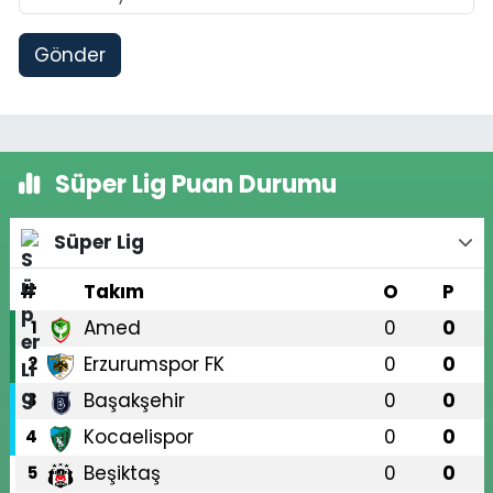
Gönder
Süper Lig Puan Durumu
Süper Lig
#
Takım
O
P
Amed
0
0
1
Erzurumspor FK
0
0
2
Başakşehir
0
0
3
Kocaelispor
0
0
4
Beşiktaş
0
0
5