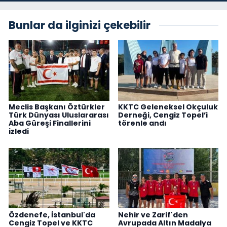
Bunlar da ilginizi çekebilir
Meclis Başkanı Öztürkler
KKTC Geleneksel Okçuluk
Türk Dünyası Uluslararası
Derneği, Cengiz Topel’i
Aba Güreşi Finallerini
törenle andı
izledi
Özdenefe, İstanbul'da
Nehir ve Zarif'den
Cengiz Topel ve KKTC
Avrupada Altın Madalya