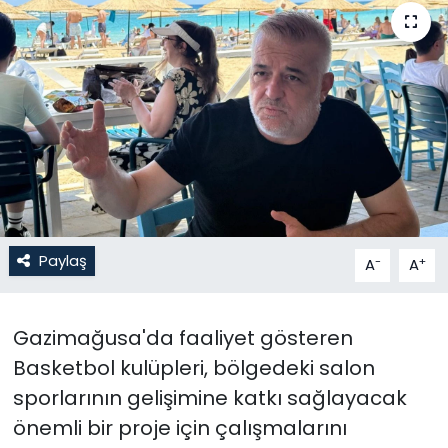
Gündem
KKTC
KKTC YEREL SEÇİM 2018
Kültür Sanat
Magazin
Paylaş
-
+
A
A
Moda
Gazimağusa'da faaliyet gösteren
Nöbetçi Eczaneler
Basketbol kulüpleri, bölgedeki salon
Otomobil Dünyası
sporlarının gelişimine katkı sağlayacak
önemli bir proje için çalışmalarını
Politika