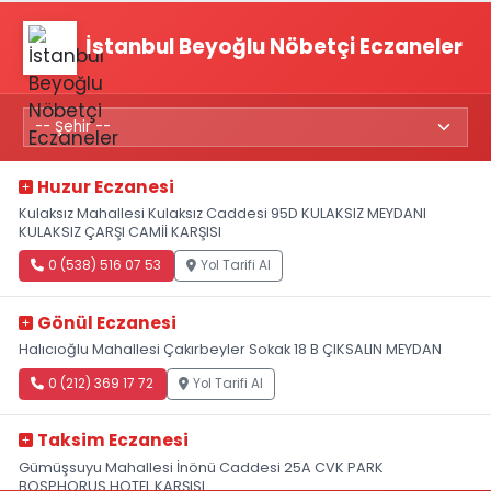
İstanbul Beyoğlu Nöbetçi Eczaneler
Huzur Eczanesi
Kulaksız Mahallesi Kulaksız Caddesi 95D KULAKSIZ MEYDANI
KULAKSIZ ÇARŞI CAMİİ KARŞISI
0 (538) 516 07 53
Yol Tarifi Al
Gönül Eczanesi
Halıcıoğlu Mahallesi Çakırbeyler Sokak 18 B ÇIKSALIN MEYDAN
0 (212) 369 17 72
Yol Tarifi Al
Taksim Eczanesi
Gümüşsuyu Mahallesi İnönü Caddesi 25A CVK PARK
BOSPHORUS HOTEL KARŞISI