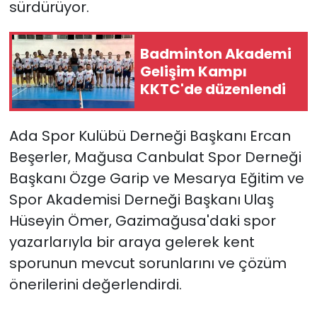
sürdürüyor.
SAĞLIK
Badminton Akademi
Spor
Gelişim Kampı
KKTC'de düzenlendi
Teknoloji
Ada Spor Kulübü Derneği Başkanı Ercan
TÜRKiYE
Beşerler, Mağusa Canbulat Spor Derneği
Başkanı Özge Garip ve Mesarya Eğitim ve
Video Galeri
Spor Akademisi Derneği Başkanı Ulaş
YAŞAM
Hüseyin Ömer, Gazimağusa'daki spor
yazarlarıyla bir araya gelerek kent
Yazarlar
sporunun mevcut sorunlarını ve çözüm
önerilerini değerlendirdi.