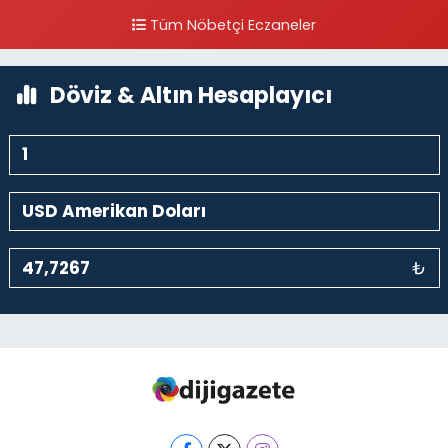
Tüm Nöbetçi Eczaneler
0 (212) 249 50 99
Yol Tarifi Al
Döviz & Altın Hesaplayıcı
₺