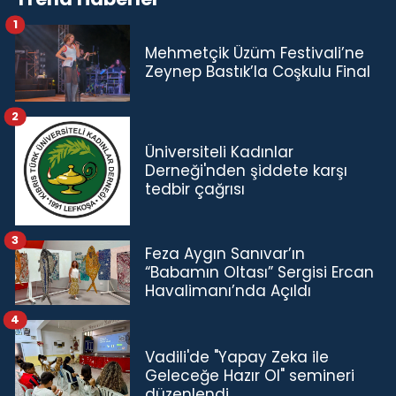
1
Mehmetçik Üzüm Festivali’ne
Zeynep Bastık’la Coşkulu Final
2
Üniversiteli Kadınlar
Derneği'nden şiddete karşı
tedbir çağrısı
3
Feza Aygın Sanıvar’ın
“Babamın Oltası” Sergisi Ercan
Havalimanı’nda Açıldı
4
Vadili'de "Yapay Zeka ile
Geleceğe Hazır Ol" semineri
düzenlendi