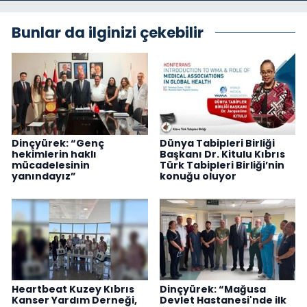
Bunlar da ilginizi çekebilir
Dinçyürek: “Genç
Dünya Tabipleri Birliği
hekimlerin haklı
Başkanı Dr. Kitulu Kıbrıs
mücadelesinin
Türk Tabipleri Birliği’nin
yanındayız”
konuğu oluyor
Heartbeat Kuzey Kıbrıs
Dinçyürek: “Mağusa
Kanser Yardım Derneği,
Devlet Hastanesi'nde ilk