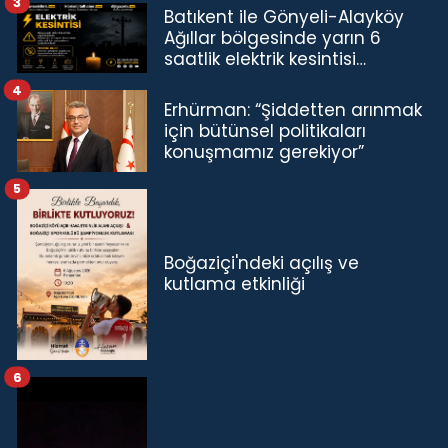
3
Batıkent ile Gönyeli-Alayköy
Ağıllar bölgesinde yarın 6
saatlik elektrik kesintisi…
4
Erhürman: “Şiddetten arınmak
için bütünsel politikaları
konuşmamız gerekiyor”
5
Boğaziçi'ndeki açılış ve
kutlama etkinliği
6