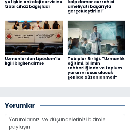
yetişkin onkoloji servisine
kalp damar cerrahisi
tıbbi cihaz bağışladı
ameliyatı başarıyla
gerçekleştirildi”
Uzmanlardan Lipödem’le
Tabipler Birliği: “Uzmanlık
ilgili bilgilendirme
eğitimi, bilimin
rehberliğinde ve toplum
yararını esas alacak
şekilde düzenlenmeli”
Yorumlar