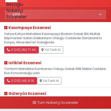
Kasımpaşa Eczanesi
Yahya Kahya Mahallesi Kasımpaşa Bostanı Sokak 18A Mutfak
Ekipmanları Satan Dükkanların Olduğu Caddede Denizbank'ın
Karşısı, Albaraka'nın Sokağında
0 (212) 253 77 44
Yol Tarifi Al
Istiklal Eczanesi
Tomtom Mahallesi Kumbaracı Yokuşu Sokak 68B İstiklal Caddesi
Rus Konsolosluğu yanı
0 (212) 243 21 15
Yol Tarifi Al
Güleryüz Eczanesi
Piripaşa Mahallesi Şaban Deresi Sokak 7 D Koç Müzesi Arkası-
Tüm Nöbetçi Eczaneler
kalaycıbahçe Meydana Doğru