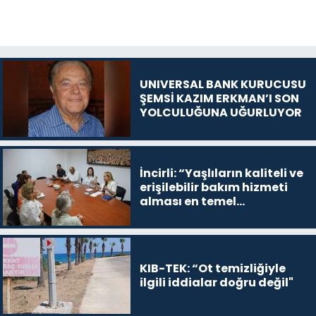
UNIVERSAL BANK KURUCUSU
ŞEMSİ KAZIM ERKMAN’I SON
YOLCULUĞUNA UĞURLUYOR
İncirli: “Yaşlıların kaliteli ve
erişilebilir bakım hizmeti
alması en temel
önceliğimiz”
KIB-TEK: “Ot temizliğiyle
ilgili iddialar doğru değil"