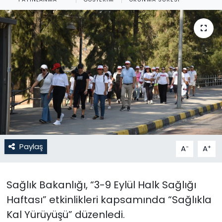
Gündem
KKTC
KKTC YEREL SEÇİM 2018
Kültür Sanat
Magazin
Moda
Paylaş
-
+
A
A
Nöbetçi Eczaneler
Sağlık Bakanlığı, “3-9 Eylül Halk Sağlığı
Otomobil Dünyası
Haftası” etkinlikleri kapsamında “Sağlıkla
Kal Yürüyüşü” düzenledi.
Politika