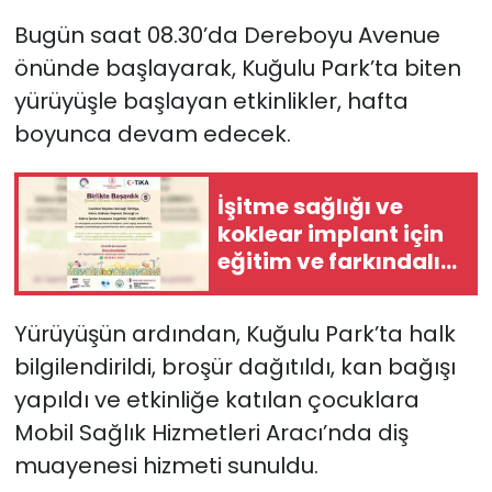
Bugün saat 08.30’da Dereboyu Avenue
SAĞLIK
önünde başlayarak, Kuğulu Park’ta biten
yürüyüşle başlayan etkinlikler, hafta
Spor
boyunca devam edecek.
Teknoloji
İşitme sağlığı ve
TÜRKiYE
koklear implant için
eğitim ve farkındalık
Video Galeri
günleri...
YAŞAM
Yürüyüşün ardından, Kuğulu Park’ta halk
bilgilendirildi, broşür dağıtıldı, kan bağışı
Yazarlar
yapıldı ve etkinliğe katılan çocuklara
Mobil Sağlık Hizmetleri Aracı’nda diş
muayenesi hizmeti sunuldu.