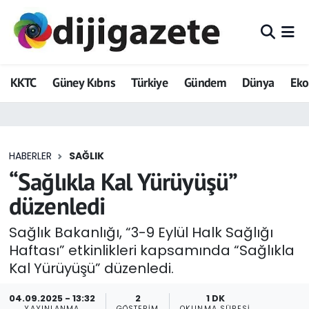
ADVERTORIAL
Hava Durumu
KKTC
Güney Kıbrıs
Türkiye
Gündem
Dünya
Ek
Dijigazete
Trafik Durumu
Dünya
Süper Lig Puan Durumu ve Fikstür
HABERLER
SAĞLIK
Eğitim
Tüm Manşetler
“Sağlıkla Kal Yürüyüşü”
Ekonomi
Son Dakika Haberleri
düzenledi
Foto Galeri
Haber Arşivi
Sağlık Bakanlığı, “3-9 Eylül Halk Sağlığı
Haftası” etkinlikleri kapsamında “Sağlıkla
GEZİ
Kal Yürüyüşü” düzenledi.
Güncel
04.09.2025 - 13:32
2
1 DK
YAYINLANMA
GÖSTERIM
OKUNMA SÜRESI