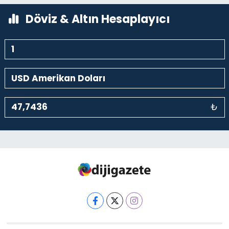
0 (212) 369 95 85
Yol Tarifi Al
Döviz & Altın Hesaplayıcı
₺