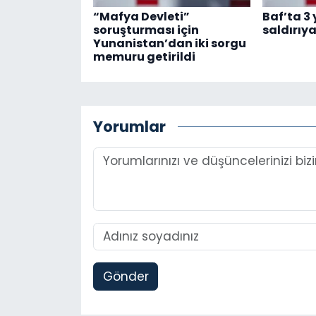
“Mafya Devleti”
Baf’ta 3
soruşturması için
saldırıy
Yunanistan’dan iki sorgu
memuru getirildi
Yorumlar
Gönder