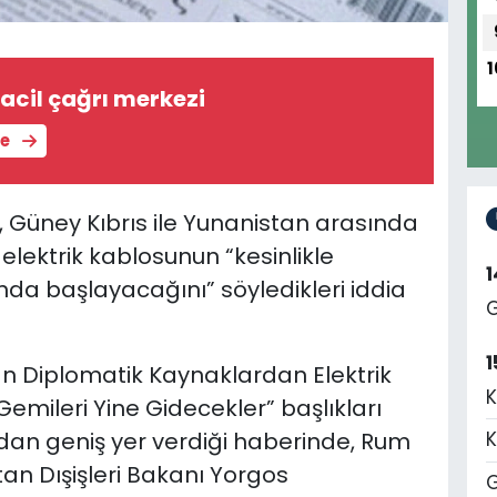
1
2 acil çağrı merkezi
le
 Güney Kıbrıs ile Yunanistan arasında
elektrik kablosunun “kesinlikle
nda başlayacağını” söyledikleri iddia
G
1
nan Diplomatik Kaynaklardan Elektrik
K
Gemileri Yine Gidecekler” başlıkları
dan geniş yer verdiği haberinde, Rum
K
tan Dışişleri Bakanı Yorgos
G