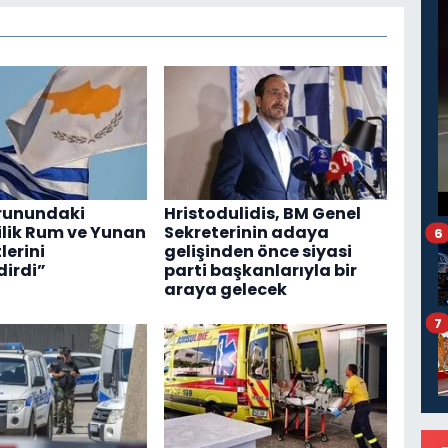
orunundaki
Hristodulidis, BM Genel
ilik Rum ve Yunan
Sekreterinin adaya
6
erini
gelişinden önce siyasi
dirdi”
parti başkanlarıyla bir
araya gelecek
7