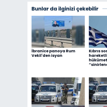
Bunlar da ilginizi çekebilir
İbranice panoya Rum
Kıbrıs s
Vekil'den isyan
hareketl
hükümetl
“sinirlen