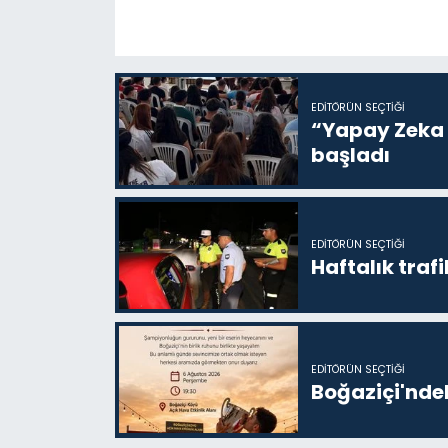
EDITÖRÜN SEÇTIĞI
“Yapay Zeka i
başladı
EDITÖRÜN SEÇTIĞI
Haftalık trafi
EDITÖRÜN SEÇTIĞI
Boğaziçi'ndek