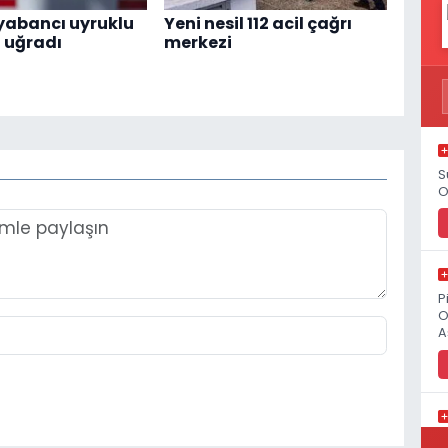
 yabancı uyruklu
Yeni nesil 112 acil çağrı
a uğradı
merkezi
S
O
P
O
A
K