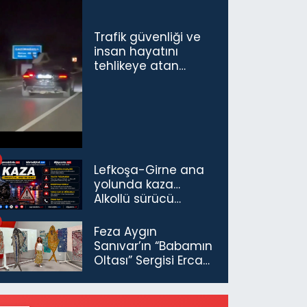
Trafik güvenliği ve
insan hayatını
tehlikeye atan
sürücü ve yolcuya
ceza...
Lefkoşa-Girne ana
yolunda kaza…
Alkollü sürücü
tutuklandı
Feza Aygın
Sanıvar’ın “Babamın
Oltası” Sergisi Ercan
Havalimanı’nda
Açıldı