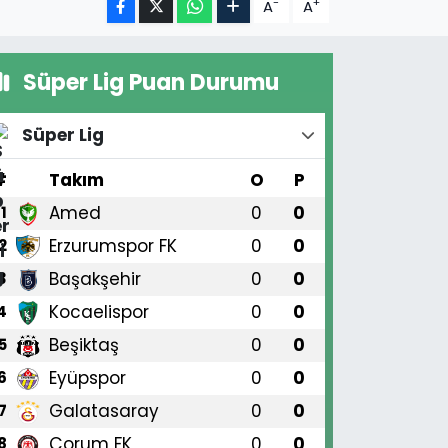
-
+
A
A
Süper Lig Puan Durumu
Süper Lig
#
Takım
O
P
Amed
0
0
1
Erzurumspor FK
0
0
2
Başakşehir
0
0
3
Kocaelispor
0
0
4
Beşiktaş
0
0
5
Eyüpspor
0
0
6
Galatasaray
0
0
7
Çorum FK
0
0
8