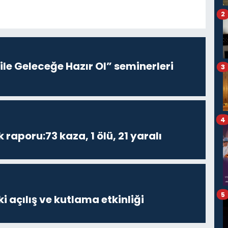
2
le Geleceğe Hazır Ol” seminerleri
3
4
k raporu:73 kaza, 1 ölü, 21 yaralı
5
i açılış ve kutlama etkinliği