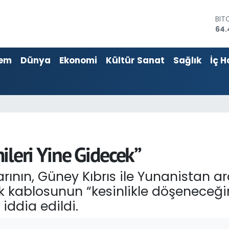
DO
47,
EU
55,
em
Dünya
Ekonomi
Kültür Sanat
Sağlık
İç H
STE
64,
GRA
651
BİS
13.
BIT
64.
ileri Yine Gidecek”
rının, Güney Kıbrıs ile Yunanistan 
ik kablosunun “kesinlikle döşeneceği
iddia edildi.