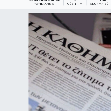
03.05.2025 - 14:24
2
1 DK
YAYINLANMA
GÖSTERIM
OKUNMA SÜR
Gündem
KKTC
KKTC YEREL SEÇİM 2018
Kültür Sanat
Magazin
Moda
Nöbetçi Eczaneler
Otomobil Dünyası
Politika