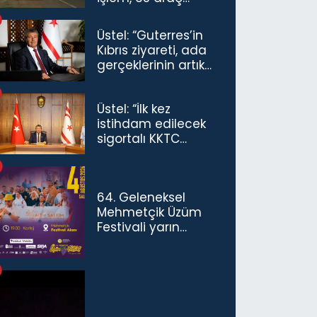
trafikten men
Üstel: “Guterres’in
Kıbrıs ziyareti, ada
gerçeklerinin artık
göz ardı
edilemeyeceğini
Üstel: “İlk kez
göstermiştir”
istihdam edilecek
sigortalı KKTC
vatandaşları için
maaş desteğini 35
bin TL'ye çıkardık”
64. Geleneksel
Mehmetçik Üzüm
Festivali yarın
başlıyor