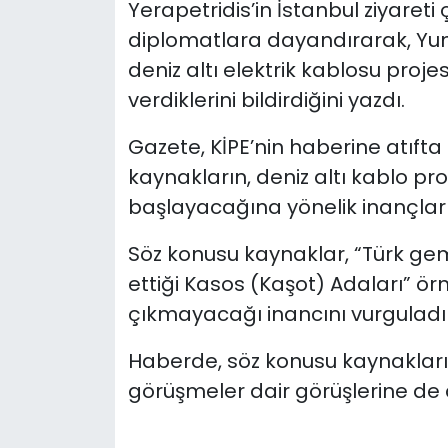
Yerapetridis’in İstanbul ziyaret
diplomatlara dayandırarak, Yun
deniz altı elektrik kablosu pro
verdiklerini bildirdiğini yazdı.
Gazete, KİPE’nin haberine atıft
kaynakların, deniz altı kablo pr
başlayacağına yönelik inançlarını
Söz konusu kaynaklar, “Türk gem
ettiği Kasos (Kaşot) Adaları” ö
çıkmayacağı inancını vurguladıl
Haberde, söz konusu kaynakların
görüşmeler dair görüşlerine de ayr