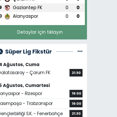
Gaziantep FK
0
0
9
Alanyaspor
0
0
0
Detaylar için tıklayın
Süper Lig Fikstür
14 Ağustos, Cuma
alatasaray - Çorum FK
21:30
5 Ağustos, Cumartesi
onyaspor - Rizespor
19:00
asımpaşa - Trabzonspor
19:00
ençlerbirliği S.K. - Fenerbahçe
21:30