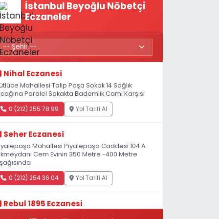
İstanbul Beyoğlu Nöbetçi
Eczaneler
Nihal Eczanesi
ütlüce Mahallesi Talip Paşa Sokak 14 Sağlık
cağına Paralel Sokakta Bademlik Cami Karşısı
0 (212) 255 78 99
Yol Tarifi Al
Seher Eczanesi
iyalepaşa Mahallesi Piyalepaşa Caddesi 104 A
kmeydanı Cem Evinin 350 Metre -400 Metre
şağısında
0 (212) 254 36 04
Yol Tarifi Al
Rebul 1895 Eczanesi
atip Mustafa Çelebi Mahallesi İstiklal Caddesi