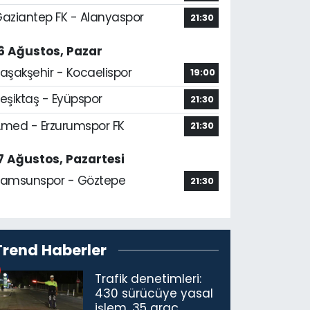
aziantep FK - Alanyaspor
21:30
6 Ağustos, Pazar
aşakşehir - Kocaelispor
19:00
eşiktaş - Eyüpspor
21:30
med - Erzurumspor FK
21:30
7 Ağustos, Pazartesi
amsunspor - Göztepe
21:30
Trend Haberler
Trafik denetimleri:
430 sürücüye yasal
işlem, 35 araç