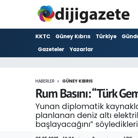
ADVERTORIAL
Hava Durumu
KKTC
Güney Kıbrıs
Türkiye
Günd
Dijigazete
Trafik Durumu
Gazeteler
Yazarlar
Dünya
Süper Lig Puan Durumu ve Fikstür
Eğitim
Tüm Manşetler
HABERLER
GÜNEY KIBRIS
Ekonomi
Son Dakika Haberleri
Rum Basını: “Türk Gem
Foto Galeri
Haber Arşivi
Yunan diplomatik kaynakla
planlanan deniz altı elektr
GEZİ
başlayacağını” söyledikleri 
Güncel