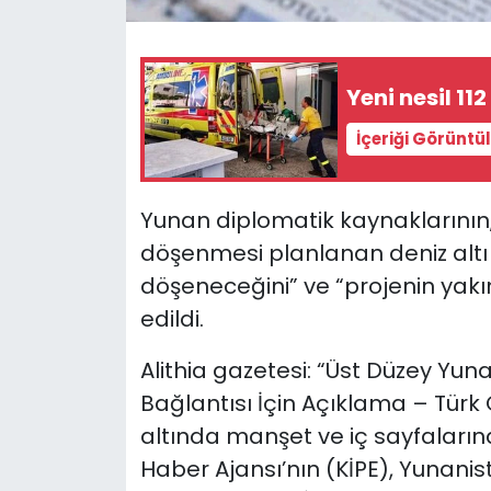
SAĞLIK
Yeni nesil 11
Spor
İçeriği Görüntü
Teknoloji
Yunan diplomatik kaynaklarının,
TÜRKiYE
döşenmesi planlanan deniz altı 
Video Galeri
döşeneceğini” ve “projenin yakı
edildi.
YAŞAM
Alithia gazetesi: “Üst Düzey Yu
Yazarlar
Bağlantısı İçin Açıklama – Türk 
altında manşet ve iç sayfaların
Haber Ajansı’nın (KİPE), Yunanis