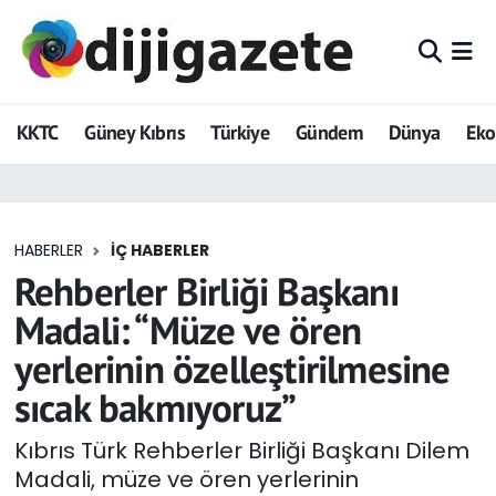
ADVERTORIAL
Hava Durumu
KKTC
Güney Kıbrıs
Türkiye
Gündem
Dünya
Ek
Dijigazete
Trafik Durumu
Dünya
Süper Lig Puan Durumu ve Fikstür
HABERLER
İÇ HABERLER
Eğitim
Tüm Manşetler
Rehberler Birliği Başkanı
Ekonomi
Son Dakika Haberleri
Madali: “Müze ve ören
yerlerinin özelleştirilmesine
Foto Galeri
Haber Arşivi
sıcak bakmıyoruz”
GEZİ
Kıbrıs Türk Rehberler Birliği Başkanı Dilem
Madali, müze ve ören yerlerinin
Güncel