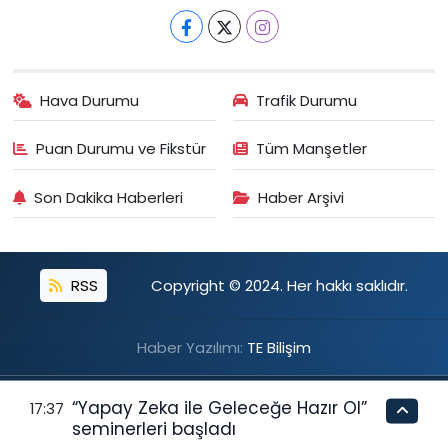
Fatih Eczanesi
Hacı Ahmet Mahallesi, Karakol Sokak No:49 A Beyoğlu İstanbul
0 (212) 255 19 43
Yol Tarifi Al
Hava Durumu
Trafik Durumu
Puan Durumu ve Fikstür
Tüm Manşetler
Son Dakika Haberleri
Haber Arşivi
RSS
Copyright © 2024. Her hakkı saklıdır.
Haber Yazılımı:
TE Bilişim
“Yapay Zeka ile Geleceğe Hazır Ol”
17:37
seminerleri başladı