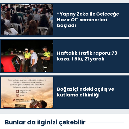
“Yapay Zeka ile Geleceğe
Hazır Ol” seminerleri
başladı
Haftalık trafik raporu:73
kaza, 1 ölü, 21 yaralı
Boğaziçi'ndeki açılış ve
kutlama etkinliği
Bunlar da ilginizi çekebilir