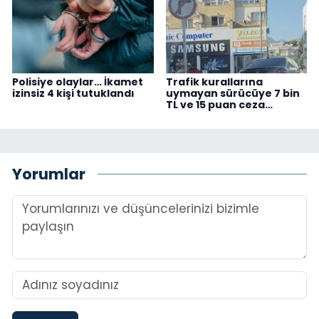
Polisiye olaylar… İkamet
Trafik kurallarına
izinsiz 4 kişi tutuklandı
uymayan sürücüye 7 bin
TL ve 15 puan ceza…
Yorumlar