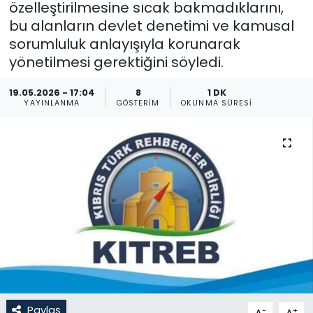
özelleştirilmesine sıcak bakmadıklarını,
bu alanların devlet denetimi ve kamusal
Gündem
sorumluluk anlayışıyla korunarak
KKTC
yönetilmesi gerektiğini söyledi.
19.05.2026 - 17:04
8
1 DK
KKTC YEREL SEÇİM 2018
YAYINLANMA
GÖSTERIM
OKUNMA SÜRESI
Kültür Sanat
Magazin
Moda
Nöbetçi Eczaneler
Otomobil Dünyası
Politika
Paylaş
-
+
A
A