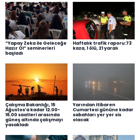
“Yapay Zeka ile Geleceğe
Haftalık trafik raporu:73
Hazır Ol” seminerleri
kaza, 1 ölü, 21 yaralı
başladı
Çalışma Bakanlığı, 15
Yarından itibaren
Ağustos’a kadar 12.00-
Cumartesi gününe kadar
16.00 saatleri arasında
sabahları yer yer sis
güneş altında çalışmayı
olacak
yasakladı