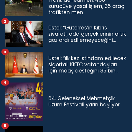
sürücüye yasal işlem, 35 araç
trafikten men
2
Üstel: “Guterres’in Kıbrıs
ziyareti, ada gerçeklerinin artık
göz ardı edilemeyeceğini
göstermiştir”
3
Üstel: “İlk kez istihdam edilecek
sigortalı KKTC vatandaşları
için maaş desteğini 35 bin
TL'ye çıkardık”
4
64. Geleneksel Mehmetçik
Üzüm Festivali yarın başlıyor
5