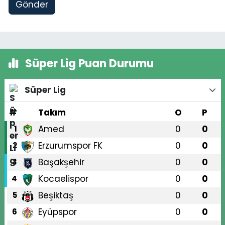
Gönder
Süper Lig Puan Durumu
Süper Lig
#
Takım
O
P
Amed
0
0
1
Erzurumspor FK
0
0
2
Başakşehir
0
0
3
Kocaelispor
0
0
4
Beşiktaş
0
0
5
Eyüpspor
0
0
6