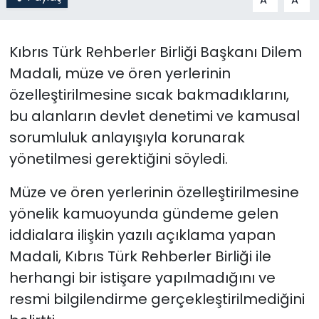
SAĞLIK
Kıbrıs Türk Rehberler Birliği Başkanı Dilem
Spor
Madali,
müze ve ören yerlerinin
özelleştirilmesine sıcak bakmadıklarını,
Teknoloji
bu alanların devlet denetimi ve kamusal
sorumluluk anlayışıyla korunarak
TÜRKiYE
yönetilmesi gerektiğini söyledi.
Video Galeri
Müze ve ören yerlerinin özelleştirilmesine
yönelik kamuoyunda gündeme gelen
YAŞAM
iddialara ilişkin yazılı açıklama yapan
Yazarlar
Madali,
Kıbrıs Türk Rehberler Birliği
ile
herhangi bir istişare yapılmadığını ve
resmi bilgilendirme gerçekleştirilmediğini