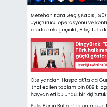
SAĞLIK
Metehan Kara Geçiş Kapısı, Güze
uyuşturucu operasyonu ve kontr
Spor
madde ele geçirildi, 8 kişi tutukl
Teknoloji
Dinçyürek: “
TÜRKiYE
Türk halkını
güçlü göster
Video Galeri
İçeriği Görüntü
YAŞAM
Öte yandan, Haspolat’ta da Gü
Yazarlar
ithal edilen toplam bin 889 kil
hayvan eti bulundu, bir kişi tutuk
Polis Basın Bülteni’ne göre, dü