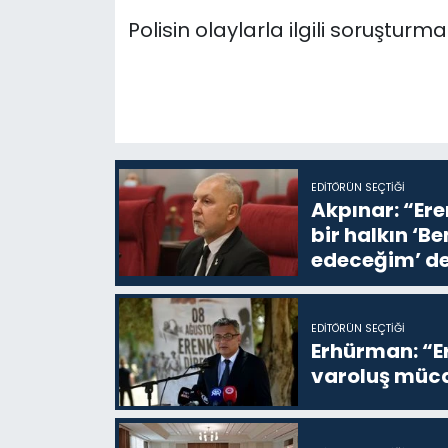
Polisin olaylarla ilgili soruştur
EDITÖRÜN SEÇTIĞI
Akpınar: “Ere
bir halkın ‘
edeceğim’ de
EDITÖRÜN SEÇTIĞI
Erhürman: “Er
varoluş müca