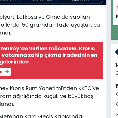
lyurt, Lefkoşa ve Girne’de yapılan
1
ollerde, 50 gramdan fazla uyuşturucu
andı.
Erenköy’de verilen mücadele, Kıbrıs
n vatanına sahip çıkma iradesinin en
gelerinden
le
G
1
ney Kıbrıs Rum Yönetimi'nden KKTC’ye
K
ogram ağırlığında küçük ve büyükbaş
landı.
K
G
n Metehan Kara Geçiş Kapısı’nda,