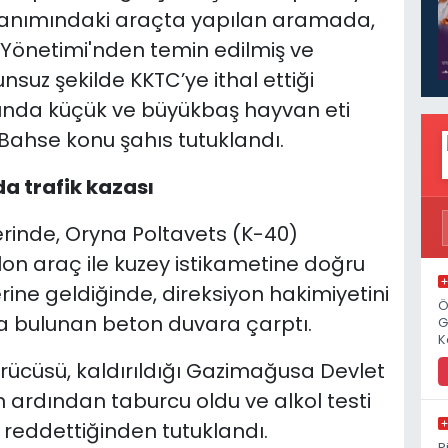
llanımındaki araçta yapılan aramada,
Yönetimi'nden temin edilmiş ve
nsuz şekilde KKTC’ye ithal ettiği
ğında küçük ve büyükbaş hayvan eti
Bahse konu şahıs tutuklandı.
 trafik kazası
inde, Oryna Poltavets (K-40)
lon araç ile kuzey istikametine doğru
ine geldiğinde, direksiyon hakimiyetini
Ö
a bulunan beton duvara çarptı.
G
K
ücüsü, kaldırıldığı Gazimağusa Devlet
 ardından taburcu oldu ve alkol testi
i reddettiğinden tutuklandı.
P