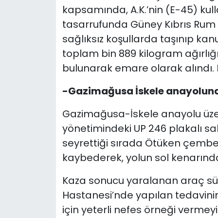
kapsamında, A.K.’nin (E-45) ku
tasarrufunda Güney Kıbrıs Rum 
sağlıksız koşullarda taşınıp kanu
toplam bin 889 kilogram ağırlı
bulunarak emare olarak alındı. 
-Gazimağusa İskele anayolunda
Gazimağusa-İskele anayolu üzer
yönetimindeki UP 246 plakalı sa
seyrettiği sırada Ötüken çember
kaybederek, yolun sol kenarınd
Kaza sonucu yaralanan araç sür
Hastanesi’nde yapılan tedavinin
için yeterli nefes örneği vermey