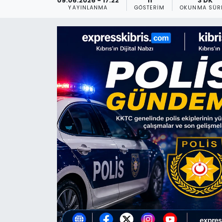
09.06.2026 - 17:22
11
3 DK
YAYINLANMA
GÖSTERIM
OKUNMA SÜR
Gündem
KKTC
KKTC YEREL SEÇİM 2018
Kültür Sanat
Magazin
Moda
Nöbetçi Eczaneler
Otomobil Dünyası
Politika