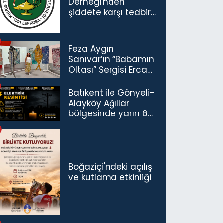
Derneği'nden
şiddete karşı tedbir
çağrısı
Feza Aygın
Sanıvar’ın “Babamın
Oltası” Sergisi Ercan
Havalimanı’nda
Açıldı
Batıkent ile Gönyeli-
Alayköy Ağıllar
bölgesinde yarın 6
saatlik elektrik
kesintisi…
Boğaziçi'ndeki açılış
ve kutlama etkinliği