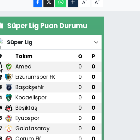
-
+
A
A
Süper Lig Puan Durumu
Süper Lig
#
Takım
O
P
Amed
0
0
1
Erzurumspor FK
0
0
2
Başakşehir
0
0
3
Kocaelispor
0
0
4
Beşiktaş
0
0
5
Eyüpspor
0
0
6
Galatasaray
0
0
7
Çorum FK
0
0
8