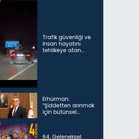
Trafik güvenliği ve
insan hayatını
tehlikeye atan
sürücü ve yolcuya
ceza...
Erhürman:
“Şiddetten arınmak
için bütünsel
politikaları
konuşmamız
gerekiyor”
64. Geleneksel