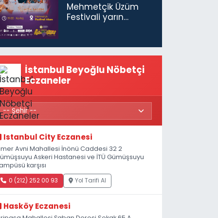
Mehmetçik Üzüm
Festivali yarın
başlıyor
İstanbul Beyoğlu Nöbetçi
Eczaneler
Istanbul City Eczanesi
mer Avni Mahallesi İnönü Caddesi 32 2
ümüşsuyu Askeri Hastanesi ve İTÜ Gümüşsuyu
ampüsü karşısı
0 (212) 252 00 93
Yol Tarifi Al
Hasköy Eczanesi
iripaşa Mahallesi Şaban Deresi Sokak 65 A