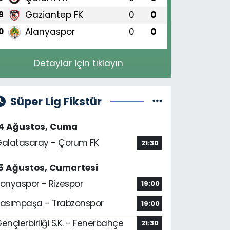
Gaziantep FK
0
0
9
Alanyaspor
0
0
0
Detaylar için tıklayın
Süper Lig Fikstür
14 Ağustos, Cuma
alatasaray - Çorum FK
21:30
5 Ağustos, Cumartesi
onyaspor - Rizespor
19:00
asımpaşa - Trabzonspor
19:00
ençlerbirliği S.K. - Fenerbahçe
21:30