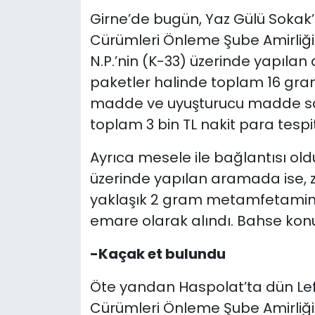
Girne’de bugün, Yaz Gülü Sokak’
Cürümleri Önleme Şube Amirliği 
N.P.’nin (K-33) üzerinde yapıla
paketler halinde toplam 16 gr
madde ve uyuşturucu madde sat
toplam 3 bin TL nakit para tespit
Ayrıca mesele ile bağlantısı old
üzerinde yapılan aramada ise, za
yaklaşık 2 gram metamfetamin 
emare olarak alındı. Bahse konu
-Kaçak et bulundu
Öte yandan Haspolat’ta dün Lef
Cürümleri Önleme Şube Amirliği 