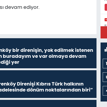
ması devam ediyor.
K
C
nköy bir direnişin, yok edilmek istenen
Ben buradayım ve var olmaya devam
diği yer
enköy Direnişi Kıbrıs Türk halkının
delesinde dönüm noktalarından biri”