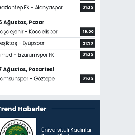
aziantep FK - Alanyaspor
21:30
6 Ağustos, Pazar
aşakşehir - Kocaelispor
19:00
eşiktaş - Eyüpspor
21:30
med - Erzurumspor FK
21:30
7 Ağustos, Pazartesi
amsunspor - Göztepe
21:30
Trend Haberler
Üniversiteli Kadınlar