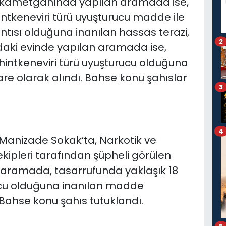
 ikametgahında yapılan aramada ise,
ntkeneviri türü uyuşturucu madde ile
tısı olduğuna inanılan hassas terazi,
2
a’daki evinde yapılan aramada ise,
hintkeneviri türü uyuşturucu olduğuna
e olarak alındı. Bahse konu şahıslar
3
4
ş Manizade Sokak’ta, Narkotik ve
ipleri tarafından şüpheli görülen
n aramada, tasarrufunda yaklaşık 18
ucu olduğuna inanılan madde
Bahse konu şahıs tutuklandı.