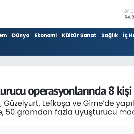
DOL
47,
EUR
55,2
em
Dünya
Ekonomi
Kültür Sanat
Sağlık
İç H
STER
64,4
GRA
666
BİST
13.7
BIT
64.
urucu operasyonlarında 8 kişi
 Güzelyurt, Lefkoşa ve Girne’de yap
, 50 gramdan fazla uyuşturucu madde