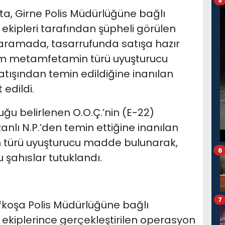
5
ta, Girne Polis Müdürlüğüne bağlı
ekipleri tarafından şüpheli görülen
n aramada, tasarrufunda satışa hazır
am metamfetamin türü uyuşturucu
ışından temin edildiğine inanılan
 edildi.
uğu belirlenen O.O.Ç.’nin (E-22)
nlı N.P.’den temin ettiğine inanılan
türü uyuşturucu madde bulunarak,
6
 şahıslar tutuklandı.
7
koşa Polis Müdürlüğüne bağlı
ekiplerince gerçekleştirilen operasyon