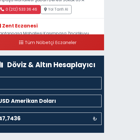
0 (212) 533 36 46
Yol Tarifi Al
Zent Eczanesi
aptanpaşa Mahallesi Kasımpaşa Zincirlikuyu
addesi 123B İstanbul Beyoğlu 4 Nolu ASM Karşısı
Tüm Nöbetçi Eczaneler
0 (212) 297 96 92
Yol Tarifi Al
Döviz & Altın Hesaplayıcı
₺