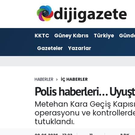
ADVERTORIAL
Hava Durumu
KKTC
Güney Kıbrıs
Türkiye
Günd
Dijigazete
Trafik Durumu
Gazeteler
Yazarlar
Dünya
Süper Lig Puan Durumu ve Fikstür
Eğitim
Tüm Manşetler
HABERLER
İÇ HABERLER
Ekonomi
Son Dakika Haberleri
Polis haberleri… Uyuşt
Foto Galeri
Haber Arşivi
Metehan Kara Geçiş Kapısı,
operasyonu ve kontrollerde
GEZİ
tutuklandı.
Güncel