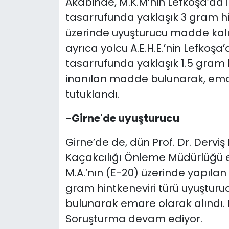
Akabinde, M.K.M’nin Lefkoşa’da
tasarrufunda yaklaşık 3 gram hi
üzerinde uyuşturucu madde kalın
ayrıca yolcu A.E.H.E.’nin Lefkoş
tasarrufunda yaklaşık 1.5 gram 
inanılan madde bulunarak, emar
tutuklandı.
-Girne'de uyuşturucu
Girne’de de, dün Prof. Dr. Dervi
Kaçakcılığı Önleme Müdürlüğü ek
M.A.’nın (E-20) üzerinde yapıla
gram hintkeneviri türü uyuştur
bulunarak emare olarak alındı. 
Soruşturma devam ediyor.