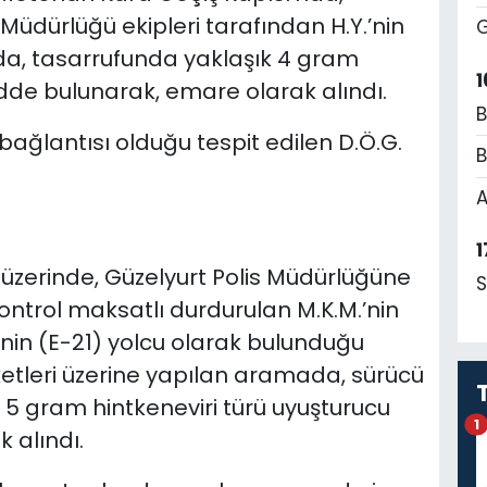
Müdürlüğü ekipleri tarafından H.Y.’nin
G
a, tasarrufunda yaklaşık 4 gram
1
dde bulunarak, emare olarak alındı.
B
ağlantısı olduğu tespit edilen D.Ö.G.
B
A
1
 üzerinde, Güzelyurt Polis Müdürlüğüne
S
kontrol maksatlı durdurulan M.K.M.’nin
.’nin (E-21) yolcu olarak bulunduğu
etleri üzerine yapılan aramada, sürücü
 5 gram hintkeneviri türü uyuşturucu
1
 alındı.