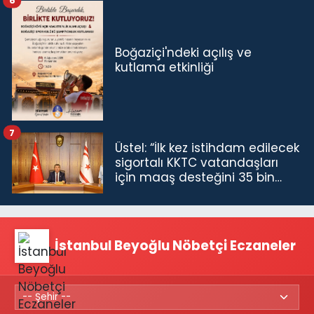
6
Boğaziçi'ndeki açılış ve
kutlama etkinliği
7
Üstel: “İlk kez istihdam edilecek
sigortalı KKTC vatandaşları
için maaş desteğini 35 bin
TL'ye çıkardık”
İstanbul Beyoğlu Nöbetçi Eczaneler