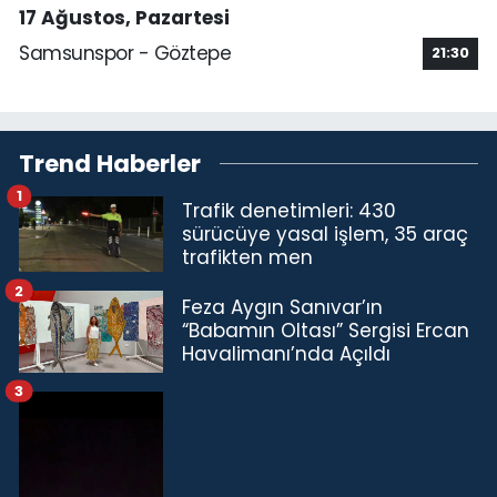
17 Ağustos, Pazartesi
Samsunspor - Göztepe
21:30
Trend Haberler
1
Trafik denetimleri: 430
sürücüye yasal işlem, 35 araç
trafikten men
2
Feza Aygın Sanıvar’ın
“Babamın Oltası” Sergisi Ercan
Havalimanı’nda Açıldı
3