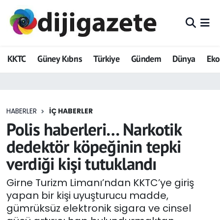
ADVERTORIAL
Hava Durumu
KKTC
Güney Kıbrıs
Türkiye
Gündem
Dünya
Ek
Dijigazete
Trafik Durumu
Dünya
Süper Lig Puan Durumu ve Fikstür
HABERLER
İÇ HABERLER
Eğitim
Tüm Manşetler
Polis haberleri… Narkotik
Ekonomi
Son Dakika Haberleri
dedektör köpeğinin tepki
verdiği kişi tutuklandı
Foto Galeri
Haber Arşivi
Girne Turizm Limanı’ndan KKTC’ye giriş
GEZİ
yapan bir kişi uyuşturucu madde,
gümrüksüz elektronik sigara ve cinsel
Güncel