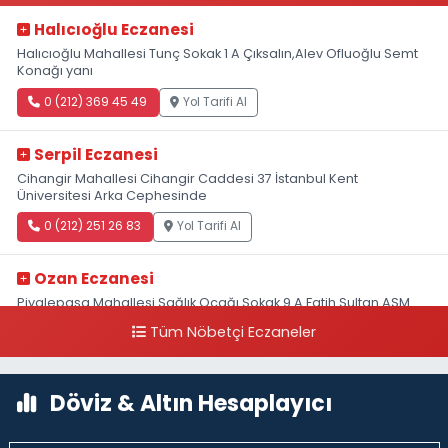
Halıcıoğlu Eczanesi
Halıcıoğlu Mahallesi Tunç Sokak 1 A Çıksalın,Alev Ofluoğlu Semt
Konağı yanı
0 (212) 369 45 49
Yol Tarifi Al
Serpil Eczanesi
Cihangir Mahallesi Cihangir Caddesi 37 İstanbul Kent
Üniversitesi Arka Cephesinde
0 (212) 251 26 83
Yol Tarifi Al
Ozan Eczanesi
Piyalepaşa Mahallesi Sağlık Ocağı Sokak 9 A Fatih Sultan ASM
Yanı
Tüm Nöbetçi Eczaneler
0 (212) 297 30 13
Yol Tarifi Al
Döviz & Altın Hesaplayıcı