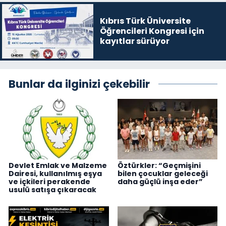
Kıbrıs Türk Üniversite
Öğrencileri Kongresi için
kayıtlar sürüyor
Bunlar da ilginizi çekebilir
Devlet Emlak ve Malzeme
Öztürkler: “Geçmişini
Dairesi, kullanılmış eşya
bilen çocuklar geleceği
ve içkileri perakende
daha güçlü inşa eder”
usulü satışa çıkaracak