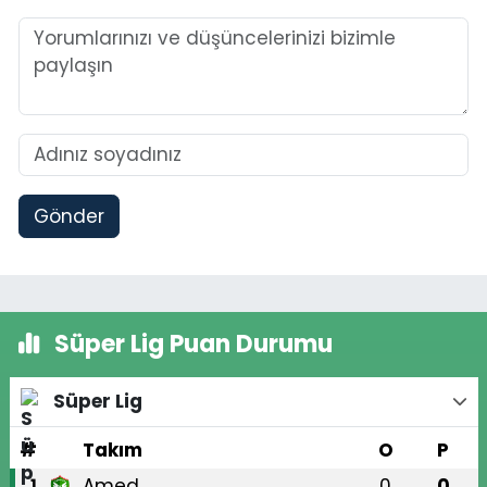
Gönder
Süper Lig Puan Durumu
Süper Lig
#
Takım
O
P
Amed
0
0
1