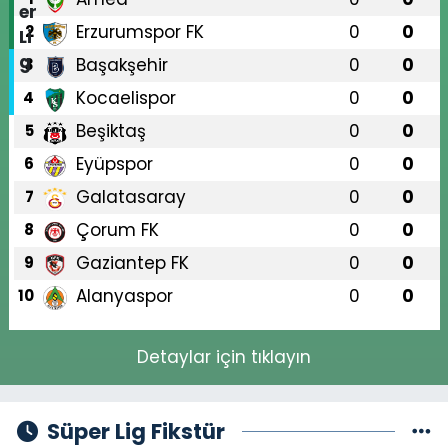
Erzurumspor FK
0
0
2
Başakşehir
0
0
3
Kocaelispor
0
0
4
Beşiktaş
0
0
5
Eyüpspor
0
0
6
Galatasaray
0
0
7
Çorum FK
0
0
8
Gaziantep FK
0
0
9
Alanyaspor
0
0
10
Detaylar için tıklayın
Süper Lig Fikstür