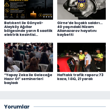
Batıkent ile Gönyeli-
Girne’de bıçaklı saldırı…
Alayköy Ağıllar
40 yaşındaki Nizam
bölgesinde yarın 6 saatlik
Allanazarov hayatını
elektrik kesintisi…
kaybetti
“Yapay Zeka ile Geleceğe
Haftalık trafik raporu:73
Hazır Ol” seminerleri
kaza, 1 ölü, 21 yaralı
başladı
Yorumlar