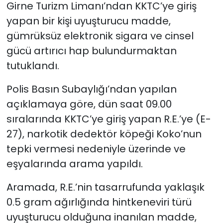
Girne Turizm Limanı’ndan KKTC’ye giriş
yapan bir kişi uyuşturucu madde,
SAĞLIK
gümrüksüz elektronik sigara ve cinsel
Spor
gücü artırıcı hap bulundurmaktan
tutuklandı.
Teknoloji
Polis Basın Subaylığı’ndan yapılan
TÜRKiYE
açıklamaya göre, dün saat 09.00
sıralarında KKTC’ye giriş yapan R.E.’ye (E-
Video Galeri
27), narkotik dedektör köpeği Koko’nun
tepki vermesi nedeniyle üzerinde ve
YAŞAM
eşyalarında arama yapıldı.
Yazarlar
Aramada, R.E.’nin tasarrufunda yaklaşık
0.5 gram ağırlığında hintkeneviri türü
uyuşturucu olduğuna inanılan madde,