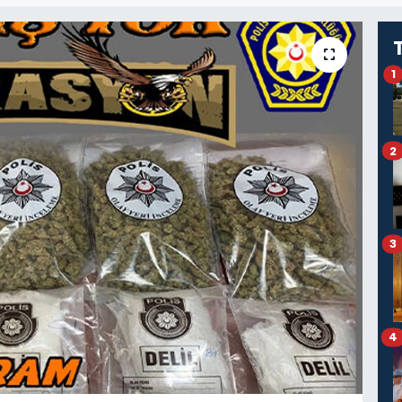
1
2
3
4