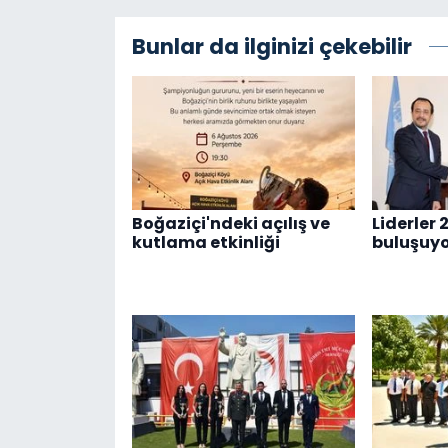
Bunlar da ilginizi çekebilir
Boğaziçi'ndeki açılış ve
Liderler 
kutlama etkinliği
buluşuy