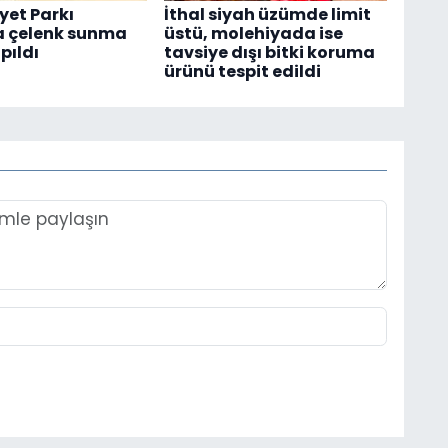
et Parkı
İthal siyah üzümde limit
a çelenk sunma
üstü, molehiyada ise
pıldı
tavsiye dışı bitki koruma
ürünü tespit edildi