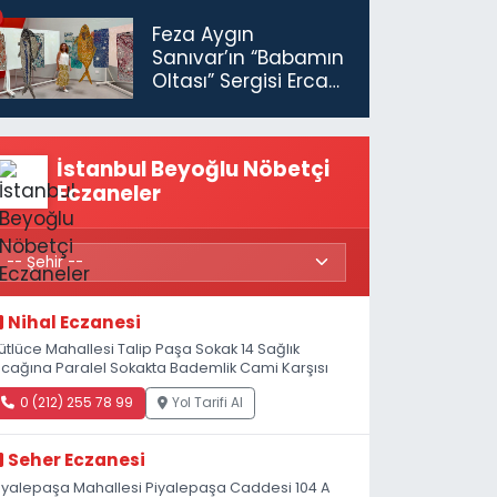
tutuklandı
Feza Aygın
Sanıvar’ın “Babamın
Oltası” Sergisi Ercan
Havalimanı’nda
Açıldı
İstanbul Beyoğlu Nöbetçi
Eczaneler
Nihal Eczanesi
ütlüce Mahallesi Talip Paşa Sokak 14 Sağlık
cağına Paralel Sokakta Bademlik Cami Karşısı
0 (212) 255 78 99
Yol Tarifi Al
Seher Eczanesi
iyalepaşa Mahallesi Piyalepaşa Caddesi 104 A