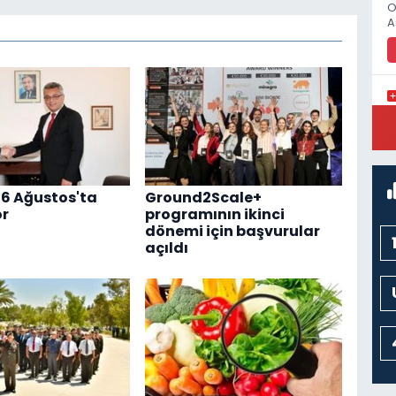
O
A
K
M
K
26 Ağustos'ta
Ground2Scale+
or
programının ikinci
dönemi için başvurular
açıldı