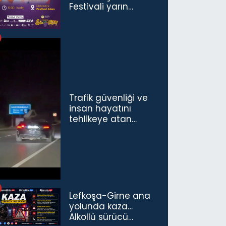
Festivali yarın
başlıyor
Trafik güvenliği ve
insan hayatını
tehlikeye atan
sürücü ve yolcuya
ceza...
Lefkoşa-Girne ana
yolunda kaza…
Alkollü sürücü