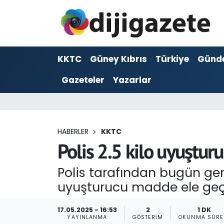
ADVERTORIAL
Hava Durumu
KKTC
Güney Kıbrıs
Türkiye
Günd
Dijigazete
Trafik Durumu
Gazeteler
Yazarlar
Dünya
Süper Lig Puan Durumu ve Fikstür
Eğitim
Tüm Manşetler
HABERLER
KKTC
Ekonomi
Son Dakika Haberleri
Polis 2.5 kilo uyuşturu
Foto Galeri
Haber Arşivi
Polis tarafından bugün ger
uyuşturucu madde ele geçir
GEZİ
17.05.2025 - 16:53
2
1 DK
Güncel
YAYINLANMA
GÖSTERIM
OKUNMA SÜRE