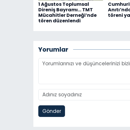
1 Ağustos Toplumsal
Cumhuriy
Direniş Bayramı... TMT
Anıtı’nd
Mücahitler Derneği’nde
töreni ya
tören düzenlendi
Yorumlar
Gönder