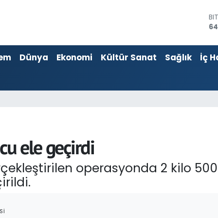
D
47
E
55
em
Dünya
Ekonomi
Kültür Sanat
Sağlık
İç H
ST
64
GR
65
Bİ
13
BI
64
cu ele geçirdi
çekleştirilen operasyonda 2 kilo 500
ildi.
SI