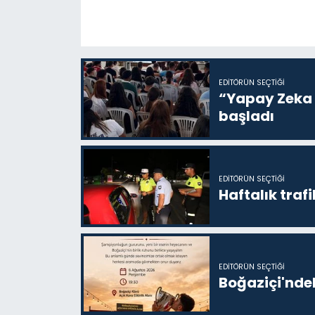
EDITÖRÜN SEÇTIĞI
“Yapay Zeka i
başladı
EDITÖRÜN SEÇTIĞI
Haftalık trafi
EDITÖRÜN SEÇTIĞI
Boğaziçi'ndek