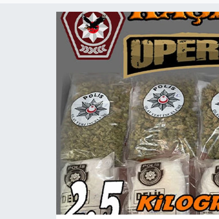
Gündem
KKTC
KKTC YEREL SEÇİM 2018
Kültür Sanat
Magazin
Moda
Nöbetçi Eczaneler
Otomobil Dünyası
Politika