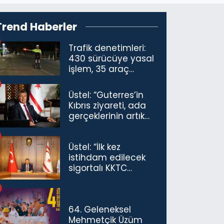
Trend Haberler
Trafik denetimleri:
430 sürücüye yasal
işlem, 35 araç
trafikten men
Üstel: “Guterres’in
Kıbrıs ziyareti, ada
gerçeklerinin artık
göz ardı
edilemeyeceğini
Üstel: “İlk kez
göstermiştir”
istihdam edilecek
sigortalı KKTC
vatandaşları için
maaş desteğini 35
bin TL'ye çıkardık”
64. Geleneksel
Mehmetçik Üzüm