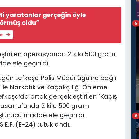
nti yaratanlar gerçeğin öyle
madığını görmüş oldu”
5
le
ştirilen operasyonda 2 kilo 500 gram
de ele geçirildi.
ugün Lefkoşa Polis Müdürlüğü’ne bağlı
ile Narkotik ve Kaçakçılığı Önleme
fkoşa’da ortak gerçekleştirilen "Kaçış
tasarrufunda 2 kilo 500 gram
uşturucu madde ele geçirildi.
6
E.F. (E-24) tutuklandı.