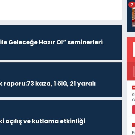
7
le Geleceğe Hazır Ol” seminerleri
k raporu:73 kaza, 1 ölü, 21 yaralı
S
O
i açılış ve kutlama etkinliği
P