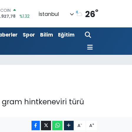
°
OLAR
26
İstanbul
,5894
%0.08
URO
,0398
%-0.02
aberler
Spor
Bilim
Eğitim
ERLİN
,1581
%0.16
AM ALTIN
08.83
%4.44
ST100
.703
%11
TCOIN
.927,78
%1.32
 gram hintkeneviri türü
-
+
A
A