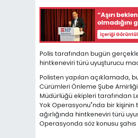
“Aşırı bekle
SAĞLIK
ol
Spor
İçeriği Görüntü
Teknoloji
Polis tarafından bugün gerçekle
TÜRKiYE
hintkeneviri türü uyuşturucu mad
Polisten yapılan açıklamada, b
Video Galeri
Cürümleri Önleme Şube Amirliği 
YAŞAM
Müdürlüğü ekipleri tarafından Le
Yok Operasyonu"nda bir kişinin 
Yazarlar
ağırlığında hintkeneviri türü uy
Operasyonda söz konusu şahıs S.