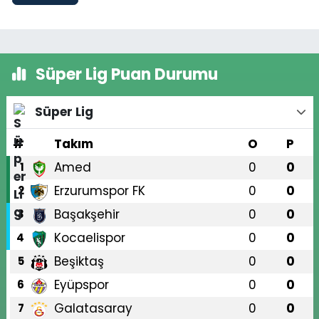
Süper Lig Puan Durumu
Süper Lig
#
Takım
O
P
Amed
0
0
1
Erzurumspor FK
0
0
2
Başakşehir
0
0
3
Kocaelispor
0
0
4
Beşiktaş
0
0
5
Eyüpspor
0
0
6
Galatasaray
0
0
7