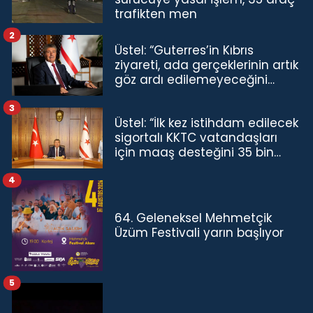
trafikten men
2
Üstel: “Guterres’in Kıbrıs
ziyareti, ada gerçeklerinin artık
göz ardı edilemeyeceğini
göstermiştir”
3
Üstel: “İlk kez istihdam edilecek
sigortalı KKTC vatandaşları
için maaş desteğini 35 bin
TL'ye çıkardık”
4
64. Geleneksel Mehmetçik
Üzüm Festivali yarın başlıyor
5