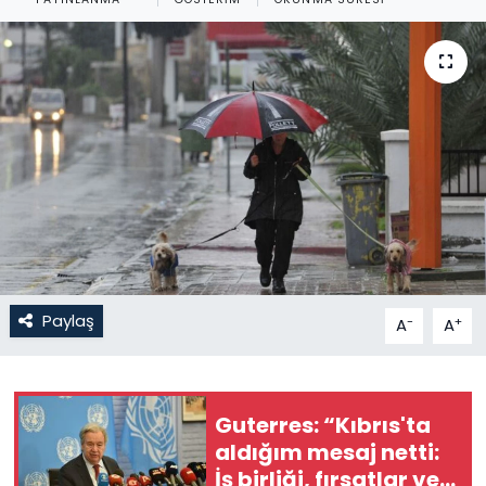
Gündem
KKTC
KKTC YEREL SEÇİM 2018
Kültür Sanat
Magazin
Moda
Paylaş
-
+
A
A
Nöbetçi Eczaneler
Guterres: “Kıbrıs'ta
Otomobil Dünyası
aldığım mesaj netti:
İş birliği, fırsatlar ve
Politika