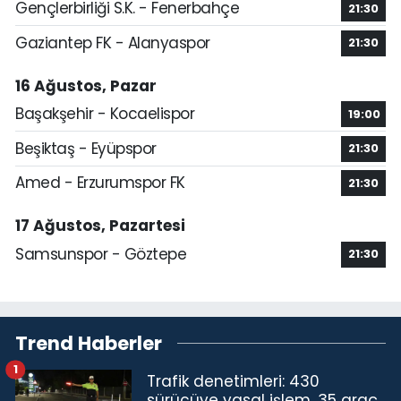
Gençlerbirliği S.K. - Fenerbahçe
21:30
Gaziantep FK - Alanyaspor
21:30
16 Ağustos, Pazar
Başakşehir - Kocaelispor
19:00
Beşiktaş - Eyüpspor
21:30
Amed - Erzurumspor FK
21:30
17 Ağustos, Pazartesi
Samsunspor - Göztepe
21:30
Trend Haberler
1
Trafik denetimleri: 430
sürücüye yasal işlem, 35 araç