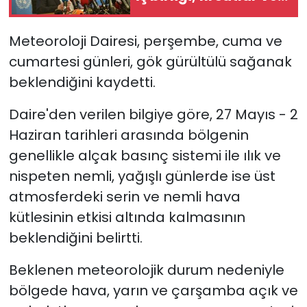
barışla şekillenen bir
gelecek istiyorlar”
SAĞLIK
Meteoroloji Dairesi, perşembe, cuma ve
cumartesi günleri, gök gürültülü sağanak
Spor
beklendiğini kaydetti.
Teknoloji
Daire'den verilen bilgiye göre, 27 Mayıs - 2
Haziran tarihleri arasında bölgenin
TÜRKiYE
genellikle alçak basınç sistemi ile ılık ve
Video Galeri
nispeten nemli, yağışlı günlerde ise üst
atmosferdeki serin ve nemli hava
YAŞAM
kütlesinin etkisi altında kalmasının
beklendiğini belirtti.
Yazarlar
Beklenen meteorolojik durum nedeniyle
bölgede hava, yarın ve çarşamba açık ve