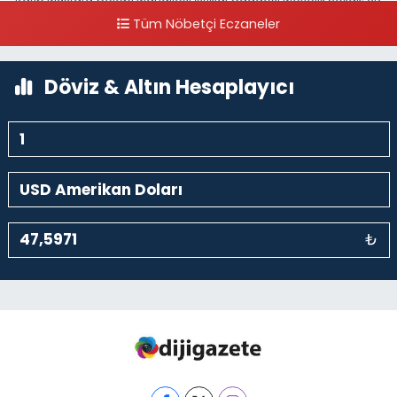
Akbank Sanat karşısı, Fransız Konsolosluğu Çaprazı
Tüm Nöbetçi Eczaneler
0 (212) 243 69 36
Yol Tarifi Al
Döviz & Altın Hesaplayıcı
₺