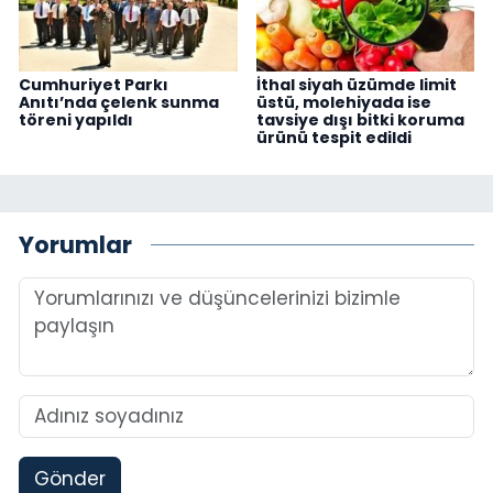
Cumhuriyet Parkı
İthal siyah üzümde limit
Anıtı’nda çelenk sunma
üstü, molehiyada ise
töreni yapıldı
tavsiye dışı bitki koruma
ürünü tespit edildi
Yorumlar
Gönder