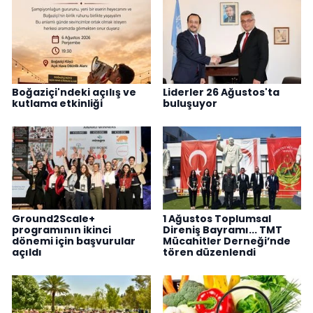
Boğaziçi'ndeki açılış ve
Liderler 26 Ağustos'ta
kutlama etkinliği
buluşuyor
Ground2Scale+
1 Ağustos Toplumsal
programının ikinci
Direniş Bayramı... TMT
dönemi için başvurular
Mücahitler Derneği’nde
açıldı
tören düzenlendi