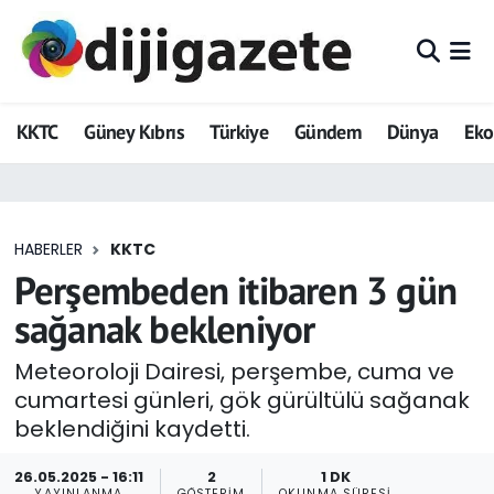
ADVERTORIAL
Hava Durumu
KKTC
Güney Kıbrıs
Türkiye
Gündem
Dünya
Ek
Dijigazete
Trafik Durumu
Dünya
Süper Lig Puan Durumu ve Fikstür
HABERLER
KKTC
Eğitim
Tüm Manşetler
Perşembeden itibaren 3 gün
Ekonomi
Son Dakika Haberleri
sağanak bekleniyor
Foto Galeri
Haber Arşivi
Meteoroloji Dairesi, perşembe, cuma ve
cumartesi günleri, gök gürültülü sağanak
GEZİ
beklendiğini kaydetti.
Güncel
26.05.2025 - 16:11
2
1 DK
YAYINLANMA
GÖSTERIM
OKUNMA SÜRESI