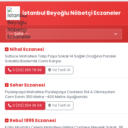
İstanbul Beyoğlu Nöbetçi Eczaneler
Nihal Eczanesi
Sütlüce Mahallesi Talip Paşa Sokak 14 Sağlık Ocağına Paralel
Sokakta Bademlik Cami Karşısı
0 (212) 255 78 99
Yol Tarifi Al
Seher Eczanesi
Piyalepaşa Mahallesi Piyalepaşa Caddesi 104 A Okmeydanı
Cem Evinin 350 Metre -400 Metre Aşağısında
0 (212) 254 36 04
Yol Tarifi Al
Rebul 1895 Eczanesi
Katip Mustafa Çelebi Mahallesi İstiklal Caddesi Meşelik Sokak, 3B