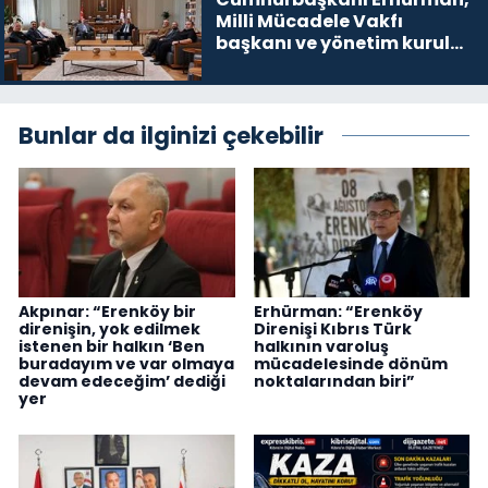
Milli Mücadele Vakfı
başkanı ve yönetim kurulu
üyelerini kabul etti
Bunlar da ilginizi çekebilir
Akpınar: “Erenköy bir
Erhürman: “Erenköy
direnişin, yok edilmek
Direnişi Kıbrıs Türk
istenen bir halkın ‘Ben
halkının varoluş
buradayım ve var olmaya
mücadelesinde dönüm
devam edeceğim’ dediği
noktalarından biri”
yer