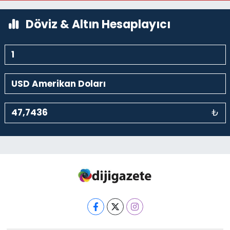
0 (212) 293 90 86
Yol Tarifi Al
Döviz & Altın Hesaplayıcı
₺