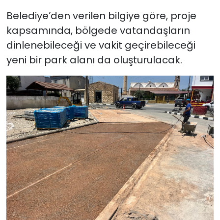
Belediye’den verilen bilgiye göre, proje
SAĞLIK
kapsamında, bölgede vatandaşların
dinlenebileceği ve vakit geçirebileceği
Spor
yeni bir park alanı da oluşturulacak.
Teknoloji
TÜRKiYE
Video Galeri
YAŞAM
Yazarlar