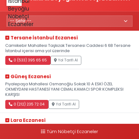
Tersane İstanbul Eczanesi
Camiikebir Mahallesi Taşkızak Tersanesi Caddesi 6 6B Tersane
İstanbul içerisi ama yol üzerinde
0 (533) 395 65 65
Yol Tarifi Al
Güneş Eczanesi
Piyalepaşa Mahallesi Osmanoğlu Sokak 10 A ESKİ ÖZEL
OKMEYDANI HASTANESİ YANI CEMAL KAMACI SPOR KOMPLEKSI
KARŞISI
0 (212) 235 72 04
Yol Tarifi Al
Lara Eczanesi
Cihangir Mahallesi Sıraselviler Caddesi 73 A TAKSİM İLK YARDIM
Tüm Nöbetçi Eczaneler
HASTANESİ KARŞISI