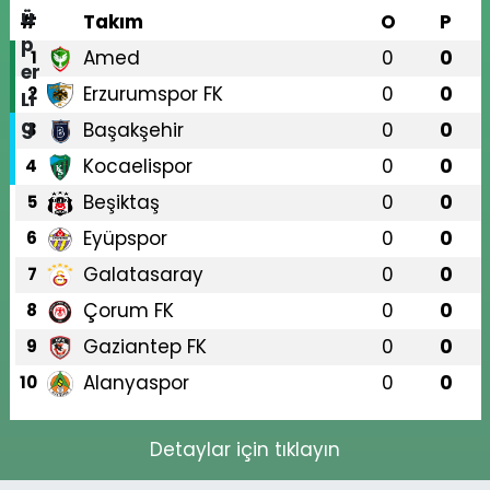
#
Takım
O
P
Amed
0
0
1
Erzurumspor FK
0
0
2
Başakşehir
0
0
3
Kocaelispor
0
0
4
Beşiktaş
0
0
5
Eyüpspor
0
0
6
Galatasaray
0
0
7
Çorum FK
0
0
8
Gaziantep FK
0
0
9
Alanyaspor
0
0
10
Detaylar için tıklayın