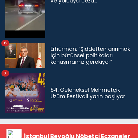
ve yolcuya ceza...
6
Erhürman: “Şiddetten arınmak
için bütünsel politikaları
konuşmamız gerekiyor”
7
64. Geleneksel Mehmetçik
Üzüm Festivali yarın başlıyor
İstanbul Beyoğlu Nöbetçi Eczaneler