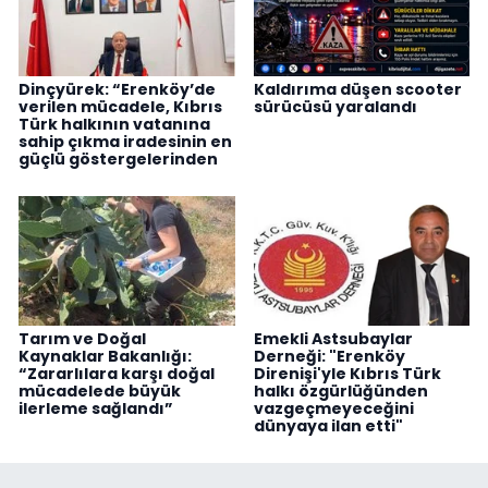
Dinçyürek: “Erenköy’de
Kaldırıma düşen scooter
verilen mücadele, Kıbrıs
sürücüsü yaralandı
Türk halkının vatanına
sahip çıkma iradesinin en
güçlü göstergelerinden
Tarım ve Doğal
Emekli Astsubaylar
Kaynaklar Bakanlığı:
Derneği: "Erenköy
“Zararlılara karşı doğal
Direnişi'yle Kıbrıs Türk
mücadelede büyük
halkı özgürlüğünden
ilerleme sağlandı”
vazgeçmeyeceğini
dünyaya ilan etti"