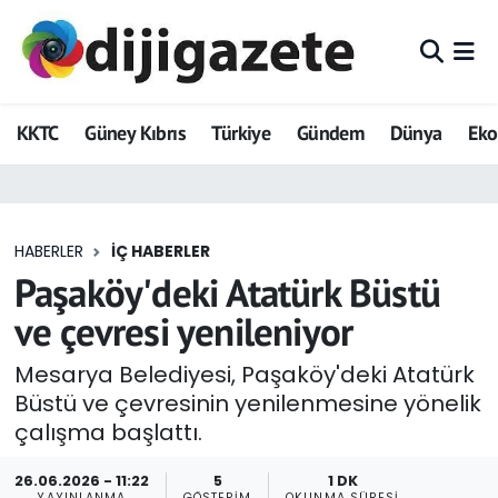
ADVERTORIAL
Hava Durumu
KKTC
Güney Kıbrıs
Türkiye
Gündem
Dünya
Ek
Dijigazete
Trafik Durumu
Dünya
Süper Lig Puan Durumu ve Fikstür
HABERLER
İÇ HABERLER
Eğitim
Tüm Manşetler
Paşaköy'deki Atatürk Büstü
Ekonomi
Son Dakika Haberleri
ve çevresi yenileniyor
Foto Galeri
Haber Arşivi
Mesarya Belediyesi, Paşaköy'deki Atatürk
Büstü ve çevresinin yenilenmesine yönelik
GEZİ
çalışma başlattı.
Güncel
26.06.2026 - 11:22
5
1 DK
YAYINLANMA
GÖSTERIM
OKUNMA SÜRESI