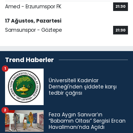
Amed - Erzurumspor FK
21:30
17 Ağustos, Pazartesi
Samsunspor - Göztepe
21:30
Trend Haberler
1
Üniversiteli Kadınlar
Derneği'nden şiddete karşı
tedbir çağrısı
2
Feza Aygın Sanıvar’ın
“Babamın Oltası” Sergisi Ercan
Havalimanı’nda Açıldı