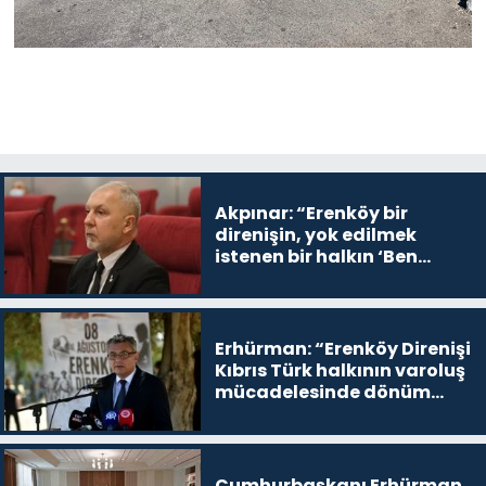
Akpınar: “Erenköy bir
direnişin, yok edilmek
istenen bir halkın ‘Ben
buradayım ve var olmaya
devam edeceğim’ dediği
yer
Erhürman: “Erenköy Direnişi
Kıbrıs Türk halkının varoluş
mücadelesinde dönüm
noktalarından biri”
Cumhurbaşkanı Erhürman,