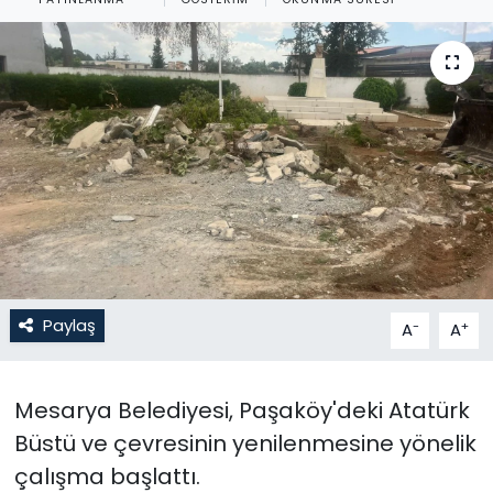
Gündem
KKTC
KKTC YEREL SEÇİM 2018
Kültür Sanat
Magazin
Moda
Paylaş
-
+
A
A
Nöbetçi Eczaneler
Mesarya Belediyesi, Paşaköy'deki Atatürk
Otomobil Dünyası
Büstü ve çevresinin yenilenmesine yönelik
çalışma başlattı.
Politika