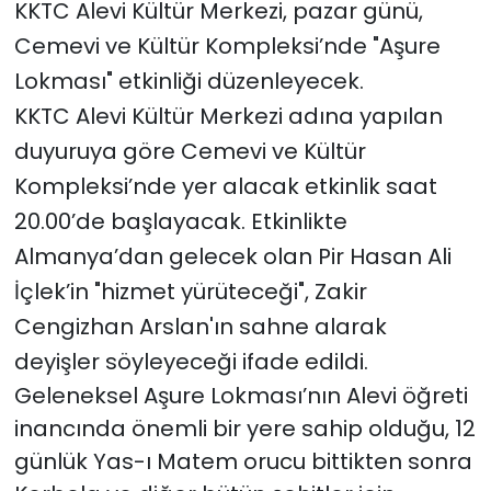
KKTC Alevi Kültür Merkezi, pazar günü,
Cemevi ve Kültür Kompleksi’nde "Aşure
SAĞLIK
Lokması" etkinliği düzenleyecek.
Spor
KKTC Alevi Kültür Merkezi adına yapılan
duyuruya göre Cemevi ve Kültür
Teknoloji
Kompleksi’nde yer alacak etkinlik saat
20.00’de başlayacak. Etkinlikte
TÜRKiYE
Almanya’dan gelecek olan Pir Hasan Ali
Video Galeri
İçlek’in "hizmet yürüteceği", Zakir
Cengizhan Arslan'ın sahne alarak
YAŞAM
deyişler söyleyeceği ifade edildi.
Yazarlar
Geleneksel Aşure Lokması’nın Alevi öğreti
inancında önemli bir yere sahip olduğu, 12
günlük Yas-ı Matem orucu bittikten sonra