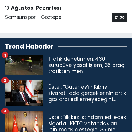
17 Ağustos, Pazartesi
Samsunspor - Göztepe
21:30
Trend Haberler
1
Trafik denetimleri: 430
sürücüye yasal işlem, 35 araç
trafikten men
2
Üstel: “Guterres’in Kıbrıs
ziyareti, ada gerçeklerinin artık
göz ardı edilemeyeceğini
göstermiştir”
3
Üstel: “İlk kez istihdam edilecek
sigortalı KKTC vatandaşları
için maaş desteğini 35 bin