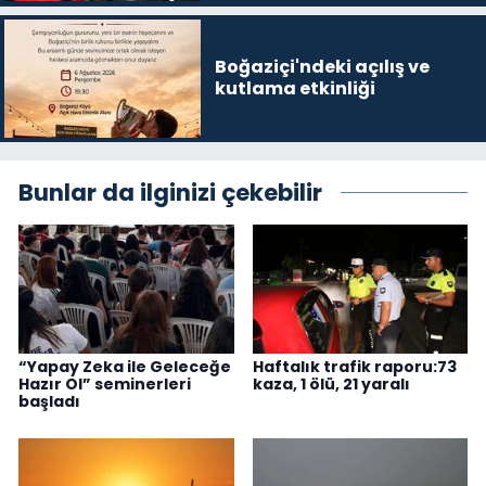
Boğaziçi'ndeki açılış ve
kutlama etkinliği
Bunlar da ilginizi çekebilir
“Yapay Zeka ile Geleceğe
Haftalık trafik raporu:73
Hazır Ol” seminerleri
kaza, 1 ölü, 21 yaralı
başladı