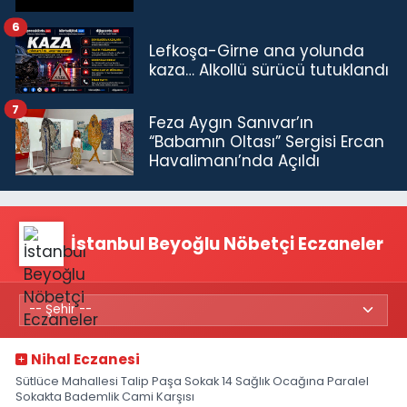
6
Lefkoşa-Girne ana yolunda
kaza… Alkollü sürücü tutuklandı
7
Feza Aygın Sanıvar’ın
“Babamın Oltası” Sergisi Ercan
Havalimanı’nda Açıldı
İstanbul Beyoğlu Nöbetçi Eczaneler
Nihal Eczanesi
Sütlüce Mahallesi Talip Paşa Sokak 14 Sağlık Ocağına Paralel
Sokakta Bademlik Cami Karşısı