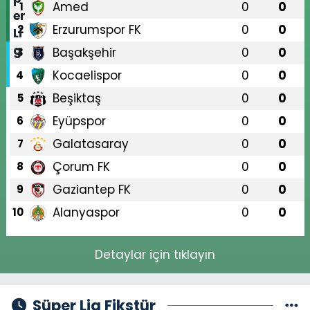
Amed
0
0
1
Erzurumspor FK
0
0
2
Başakşehir
0
0
3
Kocaelispor
0
0
4
Beşiktaş
0
0
5
Eyüpspor
0
0
6
Galatasaray
0
0
7
Çorum FK
0
0
8
Gaziantep FK
0
0
9
Alanyaspor
0
0
10
Detaylar için tıklayın
Süper Lig Fikstür