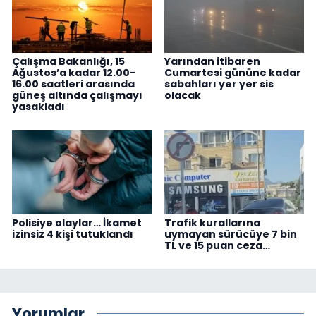
Çalışma Bakanlığı, 15
Yarından itibaren
Ağustos’a kadar 12.00-
Cumartesi gününe kadar
16.00 saatleri arasında
sabahları yer yer sis
güneş altında çalışmayı
olacak
yasakladı
Polisiye olaylar… İkamet
Trafik kurallarına
izinsiz 4 kişi tutuklandı
uymayan sürücüye 7 bin
TL ve 15 puan ceza…
Yorumlar