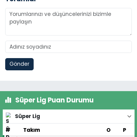
Gönder
Süper Lig Puan Durumu
Süper Lig
#
Takım
O
P