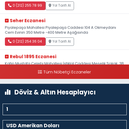
0 (212) 255 78 99
Yol Tarifi Al
Seher Eczanesi
Piyalepaşa Mahallesi Piyalepaşa Caddesi 104 A Okmeydanı
Cem Evinin 350 Metre -400 Metre Aşağısında
0 (212) 254 36 04
Yol Tarifi Al
Rebul 1895 Eczanesi
Katip Mustafa Çelebi Mahallesi İstiklal Caddesi Meşelik Sokak, 3B
Akbank Sanat karşısı, Fransız Konsolosluğu Çaprazı
Tüm Nöbetçi Eczaneler
0 (212) 243 69 36
Yol Tarifi Al
Döviz & Altın Hesaplayıcı