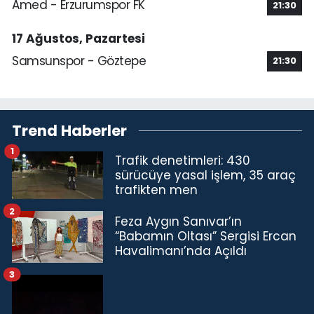
Amed - Erzurumspor FK
21:30
17 Ağustos, Pazartesi
Samsunspor - Göztepe
21:30
Trend Haberler
1
Trafik denetimleri: 430
sürücüye yasal işlem, 35 araç
trafikten men
2
Feza Aygın Sanıvar’ın
“Babamın Oltası” Sergisi Ercan
Havalimanı’nda Açıldı
3