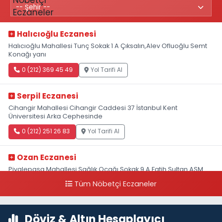
Halıcıoğlu Eczanesi
Halıcıoğlu Mahallesi Tunç Sokak 1 A Çıksalın,Alev Ofluoğlu Semt
Konağı yanı
0 (212) 369 45 49
Yol Tarifi Al
Serpil Eczanesi
Cihangir Mahallesi Cihangir Caddesi 37 İstanbul Kent
Üniversitesi Arka Cephesinde
0 (212) 251 26 83
Yol Tarifi Al
Ozan Eczanesi
Piyalepaşa Mahallesi Sağlık Ocağı Sokak 9 A Fatih Sultan ASM
Yanı
Tüm Nöbetçi Eczaneler
0 (212) 297 30 13
Yol Tarifi Al
Döviz & Altın Hesaplayıcı