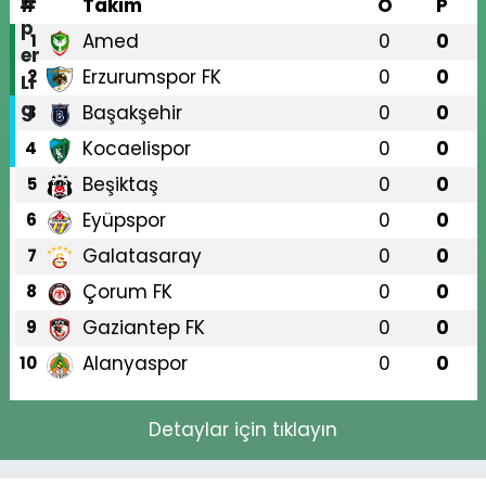
#
Takım
O
P
Amed
0
0
1
Erzurumspor FK
0
0
2
Başakşehir
0
0
3
Kocaelispor
0
0
4
Beşiktaş
0
0
5
Eyüpspor
0
0
6
Galatasaray
0
0
7
Çorum FK
0
0
8
Gaziantep FK
0
0
9
Alanyaspor
0
0
10
Detaylar için tıklayın