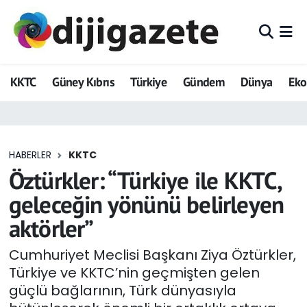
ADVERTORIAL
Hava Durumu
KKTC
Güney Kıbrıs
Türkiye
Gündem
Dünya
Ek
Dijigazete
Trafik Durumu
Dünya
Süper Lig Puan Durumu ve Fikstür
HABERLER
KKTC
Eğitim
Tüm Manşetler
Öztürkler: “Türkiye ile KKTC,
Ekonomi
Son Dakika Haberleri
geleceğin yönünü belirleyen
aktörler”
Foto Galeri
Haber Arşivi
Cumhuriyet Meclisi Başkanı Ziya Öztürkler,
GEZİ
Türkiye ve KKTC’nin geçmişten gelen
güçlü bağlarının, Türk dünyasıyla
Güncel