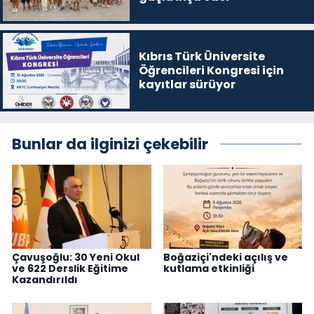
Kıbrıs Türk Üniversite
Öğrencileri Kongresi için
kayıtlar sürüyor
Bunlar da ilginizi çekebilir
Çavuşoğlu: 30 Yeni Okul
Boğaziçi'ndeki açılış ve
ve 622 Derslik Eğitime
kutlama etkinliği
Kazandırıldı