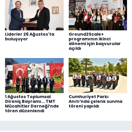
Liderler 26 Ağustos'ta
Ground2Scale+
buluşuyor
programının ikinci
dönemi için başvurular
açıldı
1 Ağustos Toplumsal
Cumhuriyet Parkı
Direniş Bayramı... TMT
Anıtı’nda çelenk sunma
Mücahitler Derneği’nde
töreni yapıldı
tören düzenlendi