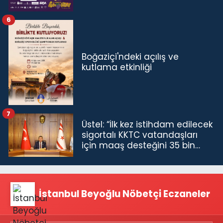
6
Boğaziçi'ndeki açılış ve
kutlama etkinliği
7
Üstel: “İlk kez istihdam edilecek
sigortalı KKTC vatandaşları
için maaş desteğini 35 bin
TL'ye çıkardık”
İstanbul Beyoğlu Nöbetçi Eczaneler