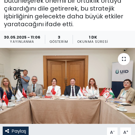
bütünleşerek önemli bir ortaklık ortaya
çıkardığını dile getirerek, bu stratejik
Gündem
işbirliğinin gelecekte daha büyük etkiler
yaratacağını ifade etti.
KKTC
30.05.2025 - 11:06
3
1 DK
KKTC YEREL SEÇİM 2018
YAYINLANMA
GÖSTERIM
OKUNMA SÜRESI
Kültür Sanat
Magazin
Moda
Nöbetçi Eczaneler
Otomobil Dünyası
Paylaş
-
+
A
A
Politika