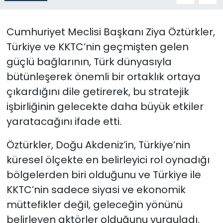
SAĞLIK
Cumhuriyet Meclisi Başkanı Ziya Öztürkler,
Türkiye ve KKTC’nin geçmişten gelen
Spor
güçlü bağlarının, Türk dünyasıyla
Teknoloji
bütünleşerek önemli bir ortaklık ortaya
çıkardığını dile getirerek, bu stratejik
TÜRKiYE
işbirliğinin gelecekte daha büyük etkiler
yaratacağını ifade etti.
Video Galeri
Öztürkler, Doğu Akdeniz’in, Türkiye’nin
YAŞAM
küresel ölçekte en belirleyici rol oynadığı
bölgelerden biri olduğunu ve Türkiye ile
Yazarlar
KKTC’nin sadece siyasi ve ekonomik
müttefikler değil, geleceğin yönünü
belirleyen aktörler olduğunu vurguladı.