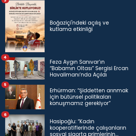
3
Boğaziçi'ndeki açılış ve
kutlama etkinliği
4
Feza Aygın Sanıvar’ın
“Babamın Oltası” Sergisi Ercan
Havalimanı’nda Açıldı
5
Erhürman: “Şiddetten arınmak
için bütünsel politikaları
konuşmamız gerekiyor”
6
Hasipoğlu: “Kadın
kooperatiflerinde çalışanların
sosyal sigorta primlerinin