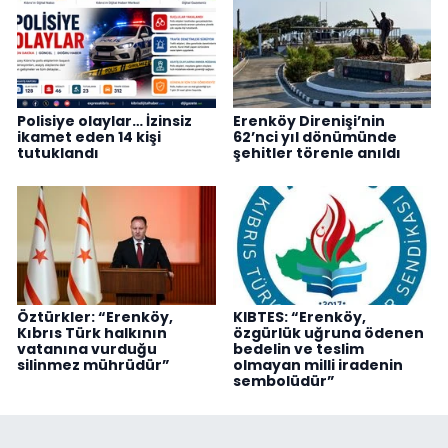
Polisiye olaylar… İzinsiz
Erenköy Direnişi’nin
ikamet eden 14 kişi
62’nci yıl dönümünde
tutuklandı
şehitler törenle anıldı
Öztürkler: “Erenköy,
KIBTES: “Erenköy,
Kıbrıs Türk halkının
özgürlük uğruna ödenen
vatanına vurduğu
bedelin ve teslim
silinmez mührüdür”
olmayan milli iradenin
sembolüdür”