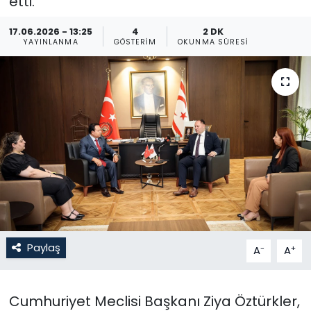
etti.
Gündem
17.06.2026 - 13:25
4
2 DK
YAYINLANMA
GÖSTERIM
OKUNMA SÜRESI
KKTC
KKTC YEREL SEÇİM 2018
Kültür Sanat
Magazin
Moda
Nöbetçi Eczaneler
Paylaş
-
+
A
A
Otomobil Dünyası
Cumhuriyet Meclisi Başkanı Ziya Öztürkler,
Politika