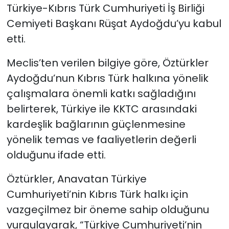
Türkiye-Kıbrıs Türk Cumhuriyeti İş Birliği
Cemiyeti Başkanı Rüşat Aydoğdu’yu kabul
SAĞLIK
etti.
Spor
Meclis’ten verilen bilgiye göre, Öztürkler
Teknoloji
Aydoğdu’nun Kıbrıs Türk halkına yönelik
çalışmalara önemli katkı sağladığını
TÜRKiYE
belirterek, Türkiye ile KKTC arasındaki
kardeşlik bağlarının güçlenmesine
Video Galeri
yönelik temas ve faaliyetlerin değerli
olduğunu ifade etti.
YAŞAM
Öztürkler, Anavatan Türkiye
Yazarlar
Cumhuriyeti’nin Kıbrıs Türk halkı için
vazgeçilmez bir öneme sahip olduğunu
vurgulayarak, “Türkiye Cumhuriyeti’nin