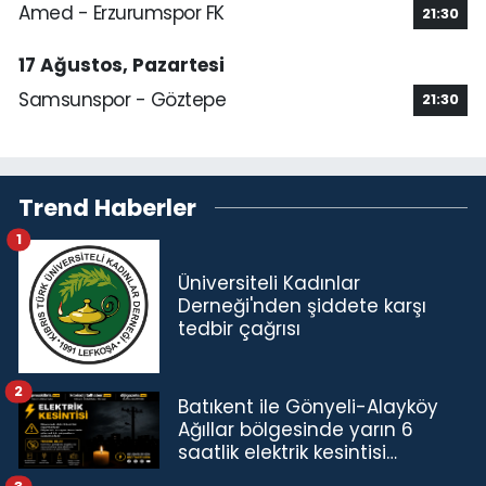
Amed - Erzurumspor FK
21:30
17 Ağustos, Pazartesi
Samsunspor - Göztepe
21:30
Trend Haberler
1
Üniversiteli Kadınlar
Derneği'nden şiddete karşı
tedbir çağrısı
2
Batıkent ile Gönyeli-Alayköy
Ağıllar bölgesinde yarın 6
saatlik elektrik kesintisi…