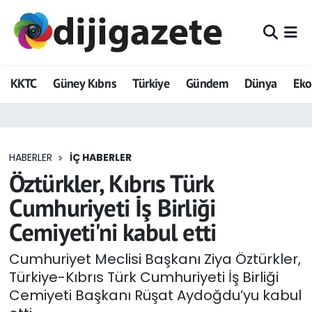
ADVERTORIAL
Hava Durumu
KKTC
Güney Kıbrıs
Türkiye
Gündem
Dünya
Ek
Dijigazete
Trafik Durumu
Dünya
Süper Lig Puan Durumu ve Fikstür
HABERLER
İÇ HABERLER
Eğitim
Tüm Manşetler
Öztürkler, Kıbrıs Türk
Ekonomi
Son Dakika Haberleri
Cumhuriyeti İş Birliği
Cemiyeti'ni kabul etti
Foto Galeri
Haber Arşivi
Cumhuriyet Meclisi Başkanı Ziya Öztürkler,
GEZİ
Türkiye-Kıbrıs Türk Cumhuriyeti İş Birliği
Cemiyeti Başkanı Rüşat Aydoğdu’yu kabul
Güncel