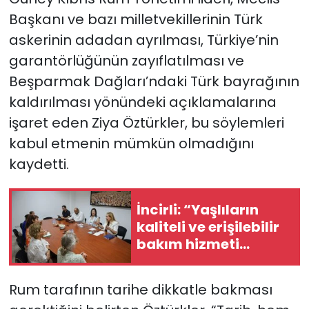
Başkanı ve bazı milletvekillerinin Türk
askerinin adadan ayrılması, Türkiye’nin
garantörlüğünün zayıflatılması ve
Beşparmak Dağları’ndaki Türk bayrağının
kaldırılması yönündeki açıklamalarına
işaret eden Ziya Öztürkler, bu söylemleri
kabul etmenin mümkün olmadığını
kaydetti.
İncirli: “Yaşlıların
kaliteli ve erişilebilir
bakım hizmeti
alması en temel
önceliğimiz”
Rum tarafının tarihe dikkatle bakması