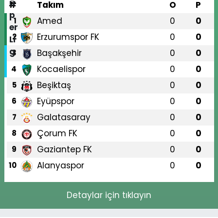
#
Takım
O
P
Amed
0
0
1
Erzurumspor FK
0
0
2
Başakşehir
0
0
3
Kocaelispor
0
0
4
Beşiktaş
0
0
5
Eyüpspor
0
0
6
Galatasaray
0
0
7
Çorum FK
0
0
8
Gaziantep FK
0
0
9
Alanyaspor
0
0
10
Detaylar için tıklayın