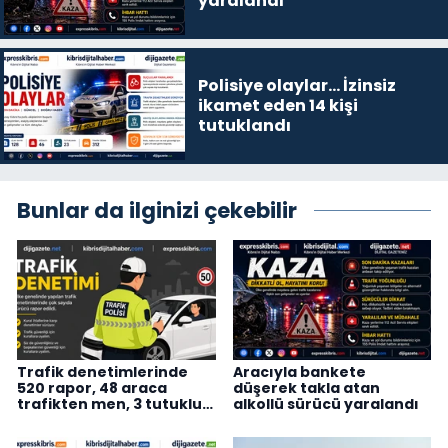
yaralandı
Polisiye olaylar… İzinsiz
ikamet eden 14 kişi
tutuklandı
Bunlar da ilginizi çekebilir
Trafik denetimlerinde
Aracıyla bankete
520 rapor, 48 araca
düşerek takla atan
trafikten men, 3 tutuklu…
alkollü sürücü yaralandı