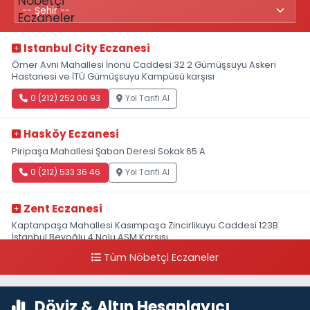
Istanbul City Eczanesi
Ömer Avni Mahallesi İnönü Caddesi 32 2 Gümüşsuyu Askeri
Hastanesi ve İTÜ Gümüşsuyu Kampüsü karşısı
0 (212) 252 00 93
Yol Tarifi Al
Hasköy Eczanesi
Piripaşa Mahallesi Şaban Deresi Sokak 65 A
0 (212) 533 36 46
Yol Tarifi Al
Zent Eczanesi
Kaptanpaşa Mahallesi Kasımpaşa Zincirlikuyu Caddesi 123B
İstanbul Beyoğlu 4 Nolu ASM Karşısı
Tüm Nöbetçi Eczaneler
0 (212) 297 96 92
Yol Tarifi Al
Döviz & Altın Hesaplayıcı