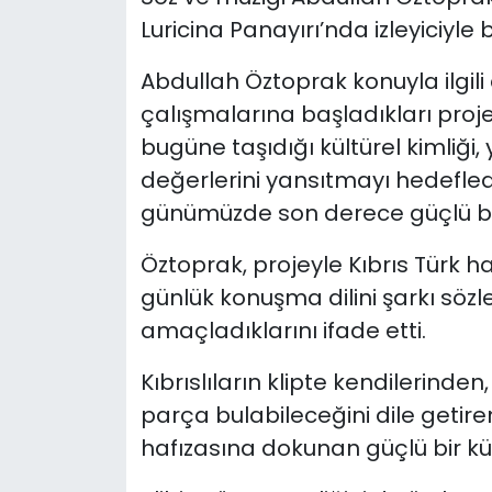
Luricina Panayırı’nda izleyiciyle 
Abdullah Öztoprak konuyla ilgili
çalışmalarına başladıkları proje
bugüne taşıdığı kültürel kimliği
değerlerini yansıtmayı hedefledi
günümüzde son derece güçlü bir i
Öztoprak, projeyle Kıbrıs Türk hal
günlük konuşma dilini şarkı sözl
amaçladıklarını ifade etti.
Kıbrıslıların klipte kendilerinde
parça bulabileceğini dile getir
hafızasına dokunan güçlü bir kült