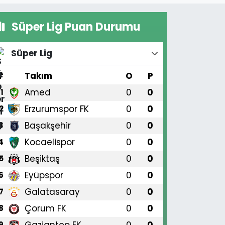
Süper Lig Puan Durumu
Süper Lig
#
Takım
O
P
Amed
0
0
1
Erzurumspor FK
0
0
2
Başakşehir
0
0
3
Kocaelispor
0
0
4
Beşiktaş
0
0
5
Eyüpspor
0
0
6
Galatasaray
0
0
7
Çorum FK
0
0
8
Gaziantep FK
0
0
9