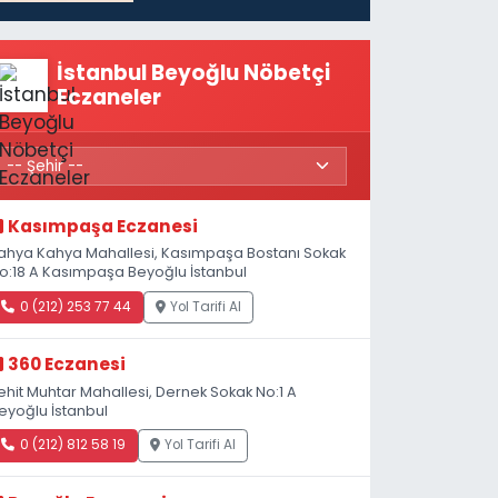
İstanbul Beyoğlu Nöbetçi
Eczaneler
Kasımpaşa Eczanesi
ahya Kahya Mahallesi, Kasımpaşa Bostanı Sokak
o:18 A Kasımpaşa Beyoğlu İstanbul
0 (212) 253 77 44
Yol Tarifi Al
360 Eczanesi
ehit Muhtar Mahallesi, Dernek Sokak No:1 A
eyoğlu İstanbul
0 (212) 812 58 19
Yol Tarifi Al