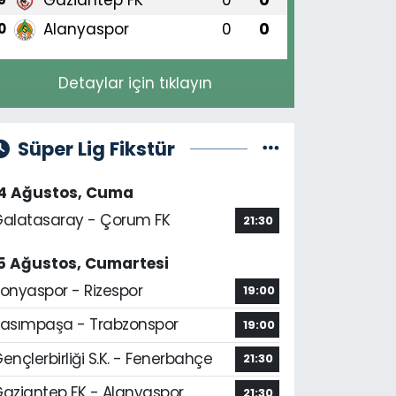
Alanyaspor
0
0
0
Detaylar için tıklayın
Süper Lig Fikstür
14 Ağustos, Cuma
alatasaray - Çorum FK
21:30
5 Ağustos, Cumartesi
onyaspor - Rizespor
19:00
asımpaşa - Trabzonspor
19:00
ençlerbirliği S.K. - Fenerbahçe
21:30
aziantep FK - Alanyaspor
21:30