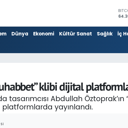
DOL
47,7
EUR
55,0
em
Dünya
Ekonomi
Kültür Sanat
Sağlık
İç H
STER
64,
GRAM
6574
BİST
13.8
BITC
64.3
habbet” klibi dijital platforml
oda tasarımcısı Abdullah Öztoprak’ın
al platformlarda yayınlandı.
SI