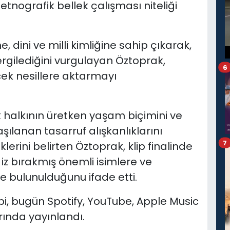
etnografik bellek çalışması niteliği
e, dini ve milli kimliğine sahip çıkarak,
ergilediğini vurgulayan Öztoprak,
6
cek nesillere aktarmayı
 halkının üretken yaşam biçimini ve
ılanan tasarruf alışkanlıklarını
7
erini belirten Öztoprak, klip finalinde
 iz bırakmış önemli isimlere ve
 bulunulduğunu ifade etti.
bi, bugün Spotify, YouTube, Apple Music
rında yayınlandı.