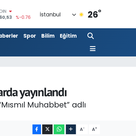
°
AR
26
İstanbul
143
%0.16
O
317
%-0.02
aberler
Spor
Bilim
Eğitim
LİN
2463
%0.07
 ALTIN
.81
%1.44
100
87
%64
OIN
60,53
%-0.76
arda yayınlandı
 “Mısmıl Muhabbet” adlı
-
+
A
A