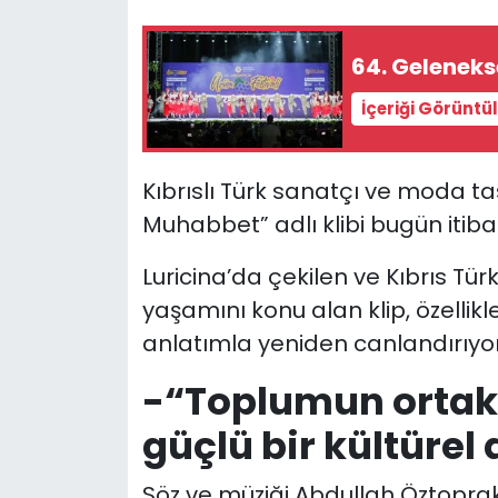
SAĞLIK
64. Geleneks
Spor
İçeriği Görüntü
Teknoloji
Kıbrıslı Türk sanatçı ve moda t
TÜRKiYE
Muhabbet” adlı klibi bugün itibar
Luricina’da çekilen ve Kıbrıs Tür
Video Galeri
yaşamını konu alan klip, özellikle 
YAŞAM
anlatımla yeniden canlandırıyor
-“Toplumun ortak
Yazarlar
güçlü bir kültürel 
Söz ve müziği Abdullah Öztoprak’