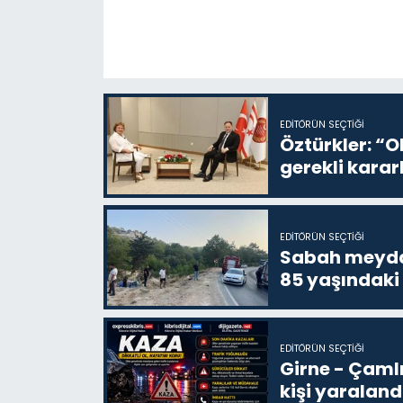
EDITÖRÜN SEÇTIĞI
Öztürkler: “O
gerekli karar
EDITÖRÜN SEÇTIĞI
Sabah meydan
85 yaşındaki
EDITÖRÜN SEÇTIĞI
Girne - Çamlı
kişi yaraland