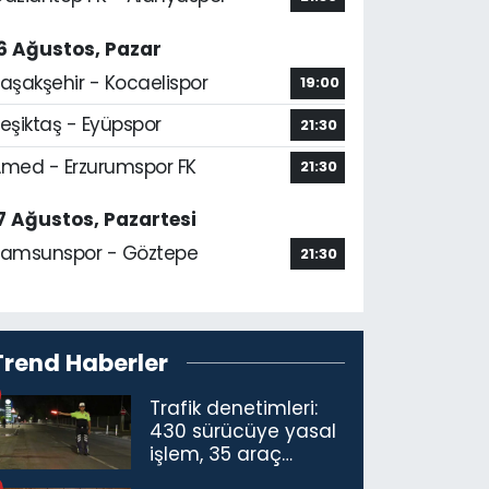
6 Ağustos, Pazar
aşakşehir - Kocaelispor
19:00
eşiktaş - Eyüpspor
21:30
med - Erzurumspor FK
21:30
7 Ağustos, Pazartesi
amsunspor - Göztepe
21:30
Trend Haberler
Trafik denetimleri:
430 sürücüye yasal
işlem, 35 araç
trafikten men