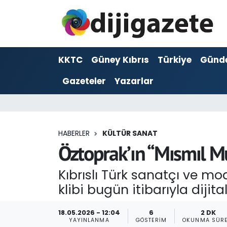
ADVERTORIAL
Hava Durumu
KKTC
Güney Kıbrıs
Türkiye
Günd
Dijigazete
Trafik Durumu
Gazeteler
Yazarlar
Dünya
Süper Lig Puan Durumu ve Fikstür
Eğitim
Tüm Manşetler
HABERLER
KÜLTÜR SANAT
Ekonomi
Son Dakika Haberleri
Öztoprak’ın “Mısmıl Mu
Foto Galeri
Haber Arşivi
Kıbrıslı Türk sanatçı ve m
klibi bugün itibarıyla dijit
GEZİ
18.05.2026 - 12:04
6
2 DK
Güncel
YAYINLANMA
GÖSTERIM
OKUNMA SÜRE