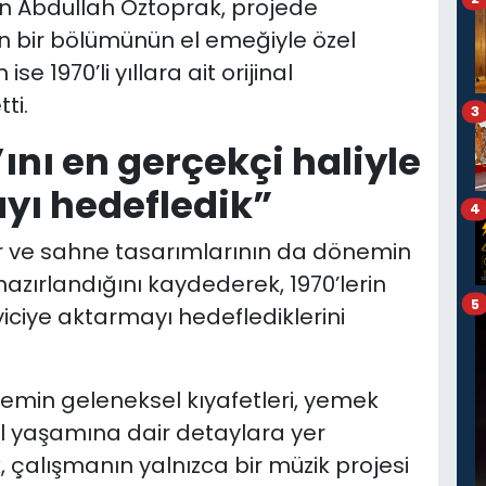
en Abdullah Öztoprak, projede
in bir bölümünün el emeğiyle özel
se 1970’li yıllara ait orijinal
ti.
3
’ını en gerçekçi haliyle
ayı hedefledik”
4
or ve sahne tasarımlarının da dönemin
azırlandığını kaydederek, 1970’lerin
5
eyiciye aktarmayı hedeflediklerini
emin geleneksel kıyafetleri, yemek
al yaşamına dair detaylara yer
, çalışmanın yalnızca bir müzik projesi