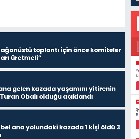
lağanüstü toplantı için önce komiteler
ları üretmeli”
Y
N
a gelen kazada yaşamını yitirenin
 Turan Obalı olduğu açıklandı
Ş
B
bel ana yolundaki kazada 1 kişi öldü 3
ı