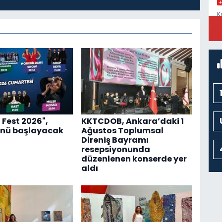
K
S
K
N
 Fest 2026",
KKTCDOB, Ankara’daki 1
nü başlayacak
Ağustos Toplumsal
T
Direniş Bayramı
N
resepsiyonunda
düzenlenen konserde yer
aldı
P
H