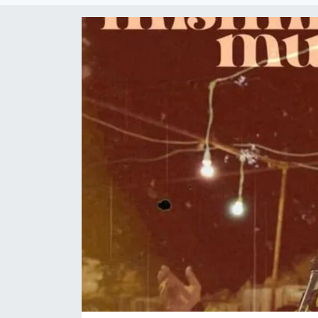
Gündem
KKTC
KKTC YEREL SEÇİM 2018
Kültür Sanat
Magazin
Moda
Nöbetçi Eczaneler
Otomobil Dünyası
Politika