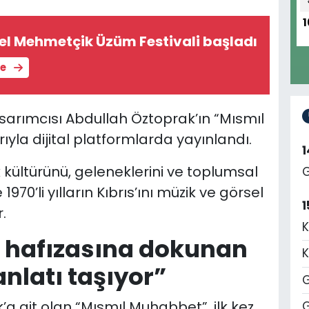
1
el Mehmetçik Üzüm Festivali başladı
le
asarımcısı Abdullah Öztoprak’ın “Mısmıl
ıyla dijital platformlarda yayınlandı.
k kültürünü, geleneklerini ve toplumsal
G
1970’li yılların Kıbrıs’ını müzik ve görsel
1
.
K
 hafızasına dokunan
K
anlatı taşıyor”
G
a ait olan “Mısmıl Muhabbet”, ilk kez
G