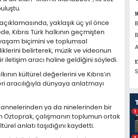
buluştu.
1
 açıklamasında, yaklaşık üç yıl önce
B
de, Kıbrıs Türk halkının geçmişten
B
, yaşam biçimini ve toplumsal
A
klerini belirterek, müzik ve videonun
letişim aracı haline geldiğini söyledi.
1
S
kının kültürel değerlerini ve Kıbrıs’ın
eri aracılığıyla dünyaya anlatmayı
n, annelerinden ya da ninelerinden bir
1
en Öztoprak, çalışmanın toplumun ortak
ürel anlatı taşıdığını kaydetti.
2