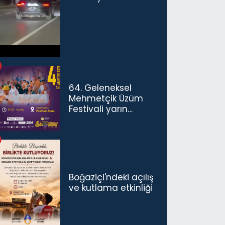
sürücü ve yolcuya
ceza...
64. Geleneksel
Mehmetçik Üzüm
Festivali yarın
başlıyor
Boğaziçi'ndeki açılış
ve kutlama etkinliği