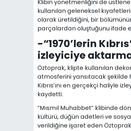
Klibin yönetmenliğini de üstlen
kullanılan geleneksel kıyafetler
olarak üretildiğini, bir bölümünün i
parçalardan oluştuğunu ifade et
-“1970’lerin Kıbrıs
izleyiciye aktarm
Öztoprak, klipte kullanılan dek
atmosferini yansıtacak şekilde h
Kıbrıs’ını en gerçekçi haliyle izl
kaydetti.
“Mısmıl Muhabbet” klibinde dön
kültürü, düğün adetleri ve sosy
verildiğine işaret eden Öztoprak