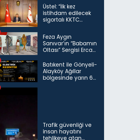
Üstel: “İlk kez
istihdam edilecek
sigortalı KKTC
vatandaşları için
maaş desteğini 35
Feza Aygın
bin TL'ye çıkardık”
Sanıvar’ın “Babamın
Oltası” Sergisi Ercan
Havalimanı’nda
Açıldı
Batıkent ile Gönyeli-
Alayköy Ağıllar
bölgesinde yarın 6
saatlik elektrik
kesintisi…
Trafik güvenliği ve
insan hayatını
tehlikeye atan