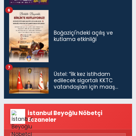
6
Boğaziçi'ndeki açılış ve
kutlama etkinliği
7
Üstel: “İlk kez istihdam
edilecek sigortalı KKTC
vatandaşları için maaş
desteğini 35 bin TL'ye
çıkardık”
İstanbul Beyoğlu Nöbetçi
Eczaneler