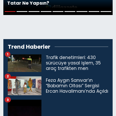
Tatar Ne Yapsın?
Gündem
1
2
3
4
5
6
7
8
9
KKTC
KKTC YEREL SEÇİM 2018
Trend Haberler
Kültür Sanat
1
Trafik denetimleri: 430
Magazin
sürücüye yasal işlem, 35
araç trafikten men
Moda
2
Feza Aygın Sanıvar’ın
“Babamın Oltası” Sergisi
Nöbetçi Eczaneler
Ercan Havalimanı’nda Açıldı
3
Otomobil Dünyası
Politika