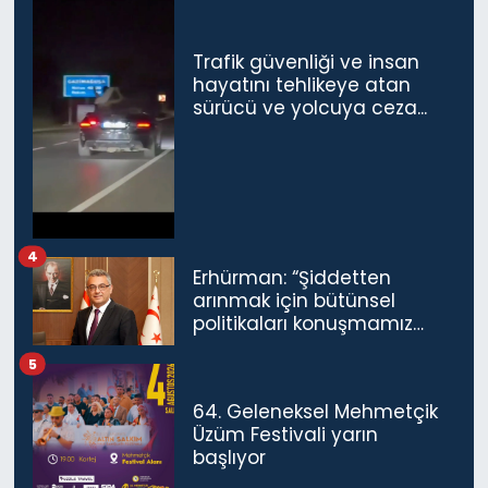
SAĞLIK
Trafik güvenliği ve insan
hayatını tehlikeye atan
Spor
sürücü ve yolcuya ceza...
Teknoloji
TÜRKiYE
4
Video Galeri
Erhürman: “Şiddetten
arınmak için bütünsel
politikaları konuşmamız
YAŞAM
gerekiyor”
5
Yazarlar
64. Geleneksel Mehmetçik
Üzüm Festivali yarın
başlıyor