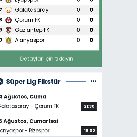
Galatasaray
0
0
7
Çorum FK
0
0
8
Gaziantep FK
0
0
9
Alanyaspor
0
0
0
Detaylar için tıklayın
Süper Lig Fikstür
14 Ağustos, Cuma
alatasaray - Çorum FK
21:30
5 Ağustos, Cumartesi
onyaspor - Rizespor
19:00