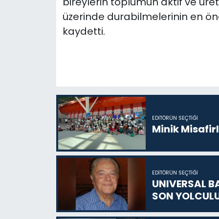
bireylerin toplumun aktif ve üret
üzerinde durabilmelerinin en ön
kaydetti.
EDITÖRÜN SEÇTIĞI
Minik Misafir
EDITÖRÜN SEÇTIĞI
UNIVERSAL B
SON YOLCUL