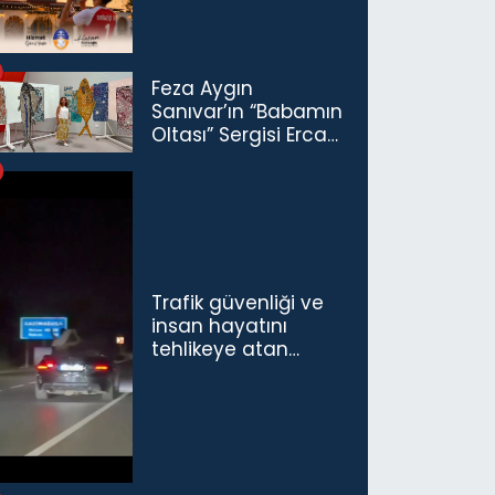
Feza Aygın
Sanıvar’ın “Babamın
Oltası” Sergisi Ercan
Havalimanı’nda
Açıldı
Trafik güvenliği ve
insan hayatını
tehlikeye atan
sürücü ve yolcuya
ceza...