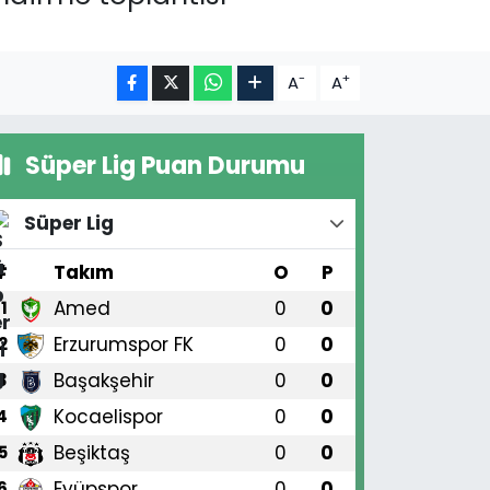
-
+
A
A
Süper Lig Puan Durumu
Süper Lig
#
Takım
O
P
Amed
0
0
1
Erzurumspor FK
0
0
2
Başakşehir
0
0
3
Kocaelispor
0
0
4
Beşiktaş
0
0
5
Eyüpspor
0
0
6