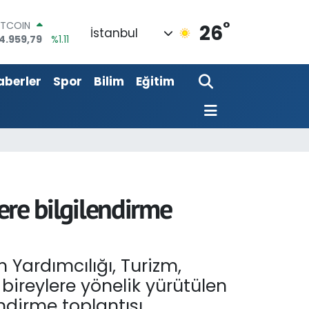
°
OLAR
26
İstanbul
7,7436
%0.18
URO
5,2510
%0.32
aberler
Spor
Bilim
Eğitim
TERLİN
4,4811
%0.38
RAM ALTIN
660.55
%0.03
İST100
3.779
%-14
ITCOIN
4.959,79
%1.11
lere bilgilendirme
n Yardımcılığı, Turizm,
 bireylere yönelik yürütülen
ndirme toplantısı