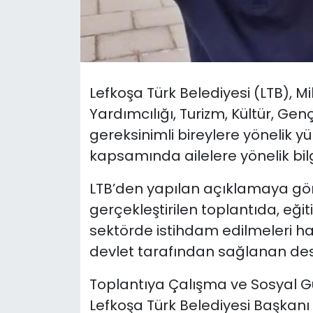
SAĞLIK
Spor
Lefkoşa Türk Belediyesi (LTB), Mi
Teknoloji
Yardımcılığı, Turizm, Kültür, Genç
gereksinimli bireylere yönelik y
TÜRKiYE
kapsamında ailelere yönelik bilg
Video Galeri
LTB’den yapılan açıklamaya gör
gerçekleştirilen toplantıda, eğit
YAŞAM
sektörde istihdam edilmeleri hal
Yazarlar
devlet tarafından sağlanan deste
Toplantıya Çalışma ve Sosyal G
Lefkoşa Türk Belediyesi Başkan