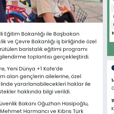
lli Eğitim Bakanlığı ile Başbakan
1
lik ve Çevre Bakanlığı iş birliğinde özel
ürütülen baristalık eğitimi programı
ilendirme toplantısı gerçekleştirdi.
e, Yeni Dünya +1 Kafe’de
im alan gençlerin ailelerine, özel
inde yararlanabilecekleri haklar ile
G
kler hakkında bilgi verildi.
1
üvenlik Bakanı Oğuzhan Hasipoğlu,
K
ı Mehmet Harmancı ve Kıbrıs Türk