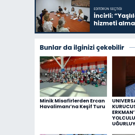
EDITÖRÜN SEÇTIĞI
İncirli: “Yaşlı
hizmeti alma
Bunlar da ilginizi çekebilir
Minik Misafirlerden Ercan
UNIVERS
Havalimanı’na Keşif Turu
KURUCUS
ERKMAN’
YOLCUL
UĞURLU