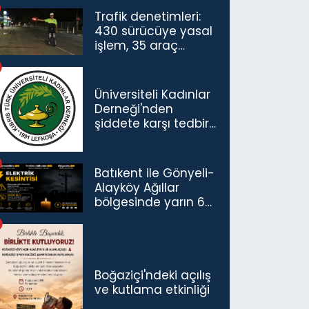
Trafik denetimleri:
430 sürücüye yasal
işlem, 35 araç
trafikten men
Üniversiteli Kadınlar
Derneği'nden
şiddete karşı tedbir
çağrısı
Batıkent ile Gönyeli-
Alayköy Ağıllar
bölgesinde yarın 6
saatlik elektrik
kesintisi…
Boğaziçi'ndeki açılış
ve kutlama etkinliği