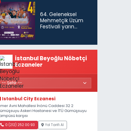
64. Geleneksel
Mehmetçik Üzüm
Festivali yarın
başlıyor
İstanbul Beyoğlu Nöbetçi
Eczaneler
Istanbul City Eczanesi
mer Avni Mahallesi İnönü Caddesi 32 2
ümüşsuyu Askeri Hastanesi ve İTÜ Gümüşsuyu
ampüsü karşısı
0 (212) 252 00 93
Yol Tarifi Al