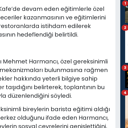
1
Kafe’de devam eden eğitimlerle özel
beceriler kazanmasının ve eğitimlerini
restoranlarda istihdam edilerek
2
nın hedeflendiği belirtildi.
ı Mehmet Harmancı, özel gereksinimli
3
ek mekanizmaları bulunmasına rağmen
ler hakkında yeterli bilgiye sahip
r taşıdığını belirterek, toplantının bu
4
a düzenlendiğini söyledi.
sinimli bireylerin barista eğitimi aldığı
 merkez olduğunu ifade eden Harmancı,
erin sosyal çevrelerini genişlettiğini,