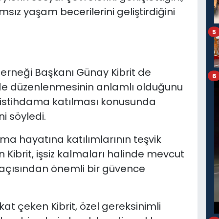
msız yaşam becerilerini geliştirdiğini
5
Derneği Başkanı Günay Kibrit de
6
’de düzenlenmesinin anlamlı olduğunu
ın istihdama katılması konusunda
i söyledi.
şma hayatına katılımlarının teşvik
Kibrit, işsiz kalmaları halinde mevcut
 açısından önemli bir güvence
t çeken Kibrit, özel gereksinimli