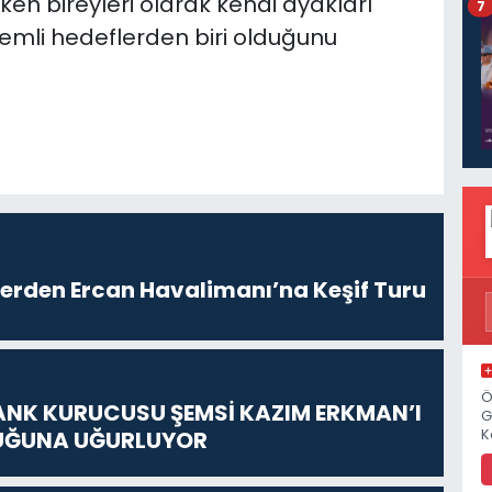
ken bireyleri olarak kendi ayakları
7
emli hedeflerden biri olduğunu
lerden Ercan Havalimanı’na Keşif Turu
Ö
ANK KURUCUSU ŞEMSİ KAZIM ERKMAN’I
G
UĞUNA UĞURLUYOR
K