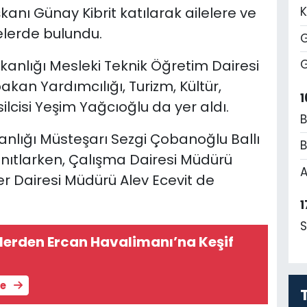
anı Günay Kibrit katılarak ailelere ve
K
lerde bulundu.
G
akanlığı Mesleki Teknik Öğretim Dairesi
G
kan Yardımcılığı, Turizm, Kültür,
1
lcisi Yeşim Yağcıoğlu da yer aldı.
B
nlığı Müsteşarı Sezgi Çobanoğlu Ballı
B
yanıtlarken, Çalışma Dairesi Müdürü
A
r Dairesi Müdürü Alev Ecevit de
1
S
rlerden Ercan Havalimanı’na Keşif
le