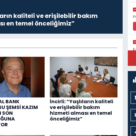
ların kaliteli ve erişilebilir bakım
P
sı en temel önceliğimiz”
K
C
AL BANK
İncirli: “Yaşlıların kaliteli
U ŞEMSİ KAZIM
ve erişilebilir bakım
I SON
hizmeti alması en temel
UĞUNA
önceliğimiz”
YOR