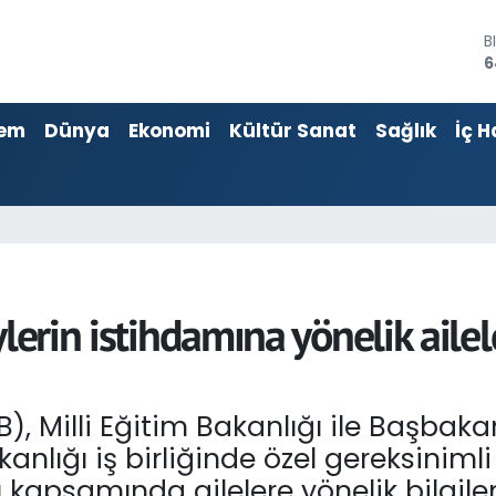
D
4
E
5
em
Dünya
Ekonomi
Kültür Sanat
Sağlık
İç H
S
6
G
6
B
1
B
6
ylerin istihdamına yönelik aile
), Milli Eğitim Bakanlığı ile Başbaka
anlığı iş birliğinde özel gereksinimli
ı kapsamında ailelere yönelik bilgile