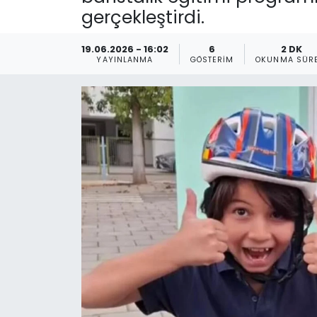
gerçekleştirdi.
Gündem
19.06.2026 - 16:02
6
2 DK
KKTC
YAYINLANMA
GÖSTERIM
OKUNMA SÜRE
KKTC YEREL SEÇİM 2018
Kültür Sanat
Magazin
Moda
Nöbetçi Eczaneler
Otomobil Dünyası
Politika