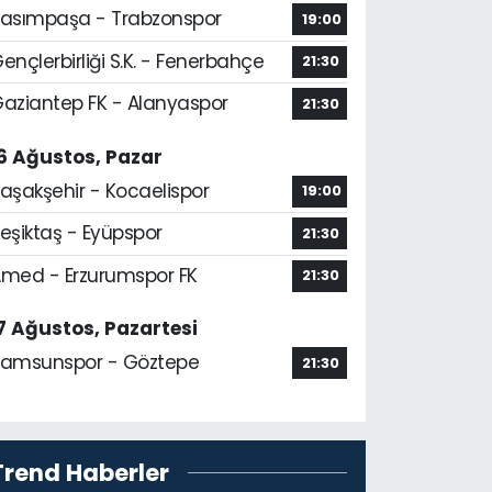
asımpaşa - Trabzonspor
19:00
ençlerbirliği S.K. - Fenerbahçe
21:30
aziantep FK - Alanyaspor
21:30
6 Ağustos, Pazar
aşakşehir - Kocaelispor
19:00
eşiktaş - Eyüpspor
21:30
med - Erzurumspor FK
21:30
7 Ağustos, Pazartesi
amsunspor - Göztepe
21:30
Trend Haberler