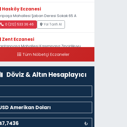
Hasköy Eczanesi
iripaşa Mahallesi Şaban Deresi Sokak 65 A
0 (212) 533 36 46
Yol Tarifi Al
Zent Eczanesi
aptanpaşa Mahallesi Kasımpaşa Zincirlikuyu
addesi 123B İstanbul Beyoğlu 4 Nolu ASM Karşısı
Tüm Nöbetçi Eczaneler
0 (212) 297 96 92
Yol Tarifi Al
Döviz & Altın Hesaplayıcı
₺