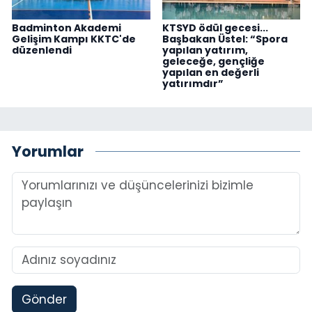
Badminton Akademi
KTSYD ödül gecesi...
Gelişim Kampı KKTC'de
Başbakan Üstel: “Spora
düzenlendi
yapılan yatırım,
geleceğe, gençliğe
yapılan en değerli
yatırımdır”
Yorumlar
Gönder