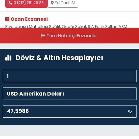
0 (212) 251 26 83
Yol Tarifi Al
Ozan Eczanesi
Piyalepaşa Mahallesi Sağlık Ocağı Sokak 9 A Fatih Sultan ASM
Yanı
Tüm Nöbetçi Eczaneler
0 (212) 297 30 13
Yol Tarifi Al
Döviz & Altın Hesaplayıcı
₺