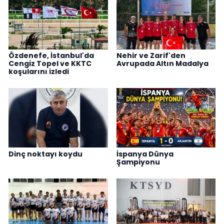
Özdenefe, İstanbul'da
Nehir ve Zarif'den
Cengiz Topel ve KKTC
Avrupada Altın Madalya
koşularını izledi
Dinç noktayı koydu
İspanya Dünya
Şampiyonu