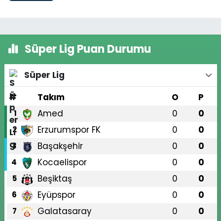
Süper Lig Puan Durumu
Süper Lig
#
Takım
O
P
Amed
0
0
1
Erzurumspor FK
0
0
2
Başakşehir
0
0
3
Kocaelispor
0
0
4
Beşiktaş
0
0
5
Eyüpspor
0
0
6
Galatasaray
0
0
7