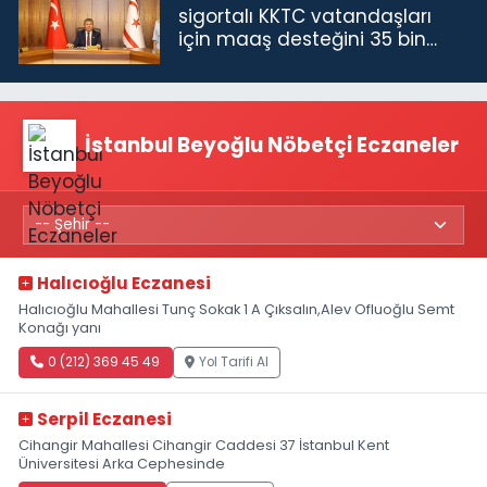
sigortalı KKTC vatandaşları
için maaş desteğini 35 bin
TL'ye çıkardık”
İstanbul Beyoğlu Nöbetçi Eczaneler
Halıcıoğlu Eczanesi
Halıcıoğlu Mahallesi Tunç Sokak 1 A Çıksalın,Alev Ofluoğlu Semt
Konağı yanı
0 (212) 369 45 49
Yol Tarifi Al
Serpil Eczanesi
Cihangir Mahallesi Cihangir Caddesi 37 İstanbul Kent
Üniversitesi Arka Cephesinde