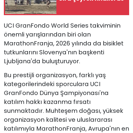
SAĞLIK
UCI GranFondo World Series takviminin
Spor
önemli yarışlarından biri olan
MarathonFranja, 2026 yılında da bisiklet
Teknoloji
tutkunlarını Slovenya'nın başkenti
TÜRKiYE
Ljubljana'da buluşturuyor.
Video Galeri
Bu prestijli organizasyon, farklı yaş
kategorilerindeki sporculara UCI
YAŞAM
GranFondo Dünya Şampiyonası'na
katılım hakkı kazanma fırsatı
Yazarlar
sunmaktadır. Muhteşem doğası, yüksek
organizasyon kalitesi ve uluslararası
katılımıyla MarathonFranja, Avrupa'nın en