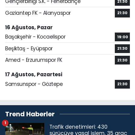
Gençlerbirliği S.K. - Fenerbahçe
21:30
Gaziantep FK - Alanyaspor
21:30
16 Ağustos, Pazar
Başakşehir - Kocaelispor
19:00
Beşiktaş - Eyüpspor
21:30
Amed - Erzurumspor FK
21:30
17 Ağustos, Pazartesi
Samsunspor - Göztepe
21:30
Trend Haberler
1
Trafik denetimleri: 430
sürücüye yasal işlem, 35 araç