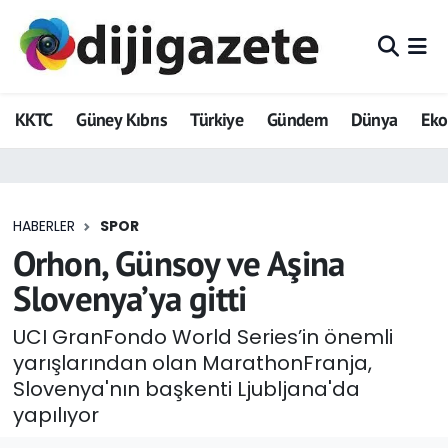
ADVERTORIAL
Hava Durumu
KKTC
Güney Kıbrıs
Türkiye
Gündem
Dünya
Ek
Dijigazete
Trafik Durumu
Dünya
Süper Lig Puan Durumu ve Fikstür
HABERLER
SPOR
Eğitim
Tüm Manşetler
Orhon, Günsoy ve Aşina
Ekonomi
Son Dakika Haberleri
Slovenya’ya gitti
Foto Galeri
Haber Arşivi
UCI GranFondo World Series’in önemli
yarışlarından olan MarathonFranja,
GEZİ
Slovenya'nın başkenti Ljubljana'da
yapılıyor
Güncel