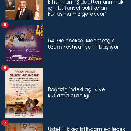
Erhürman: “Şiddetten arınmak
için bütünsel politikaları
konuşmamız gerekiyor”
5
64. Geleneksel Mehmetçik
Üzüm Festivali yarın başlıyor
6
Boğaziçi'ndeki açılış ve
kutlama etkinliği
7
Üstel: “İlk kez istihdam edilecek