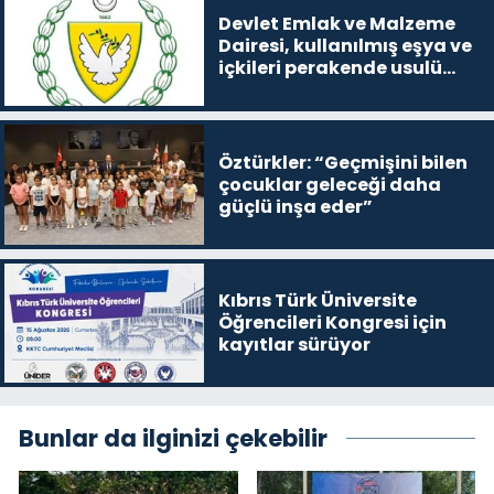
Devlet Emlak ve Malzeme
Dairesi, kullanılmış eşya ve
içkileri perakende usulü
satışa çıkaracak
Öztürkler: “Geçmişini bilen
çocuklar geleceği daha
güçlü inşa eder”
Kıbrıs Türk Üniversite
Öğrencileri Kongresi için
kayıtlar sürüyor
Bunlar da ilginizi çekebilir