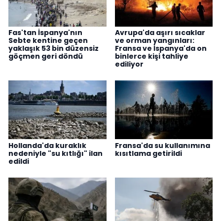
Fas'tan İspanya'nın
Avrupa'da aşırı sıcaklar
Sebte kentine geçen
ve orman yangınları:
yaklaşık 53 bin düzensiz
Fransa ve İspanya'da on
göçmen geri döndü
binlerce kişi tahliye
ediliyor
Hollanda'da kuraklık
Fransa'da su kullanımına
nedeniyle "su kıtlığı" ilan
kısıtlama getirildi
edildi