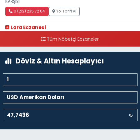
KARŞISI
0 (212) 235 72 04
Yol Tarifi Al
Lara Eczanesi
Cihangir Mahallesi Sıraselviler Caddesi 73 A TAKSİM İLK YARDIM
Tüm Nöbetçi Eczaneler
HASTANESİ KARŞISI
0 (212) 293 90 86
Yol Tarifi Al
Döviz & Altın Hesaplayıcı
₺