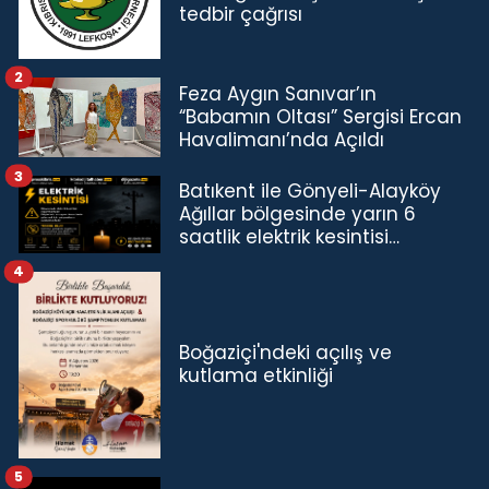
tedbir çağrısı
2
Feza Aygın Sanıvar’ın
“Babamın Oltası” Sergisi Ercan
Havalimanı’nda Açıldı
3
Batıkent ile Gönyeli-Alayköy
Ağıllar bölgesinde yarın 6
saatlik elektrik kesintisi…
4
Boğaziçi'ndeki açılış ve
kutlama etkinliği
5