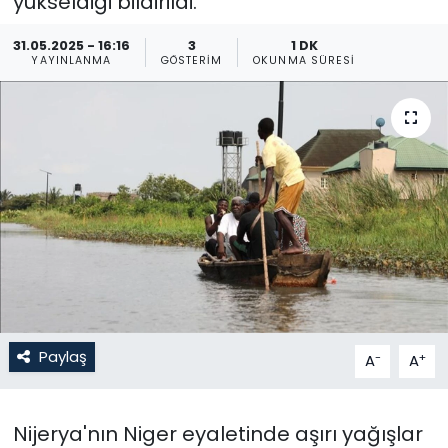
yükseldiği bildirildi.
Gündem
31.05.2025 - 16:16
3
1 DK
YAYINLANMA
GÖSTERIM
OKUNMA SÜRESI
KKTC
KKTC YEREL SEÇİM 2018
Kültür Sanat
Magazin
Moda
Nöbetçi Eczaneler
Paylaş
-
+
A
A
Otomobil Dünyası
Nijerya'nın Niger eyaletinde aşırı yağışlar
Politika