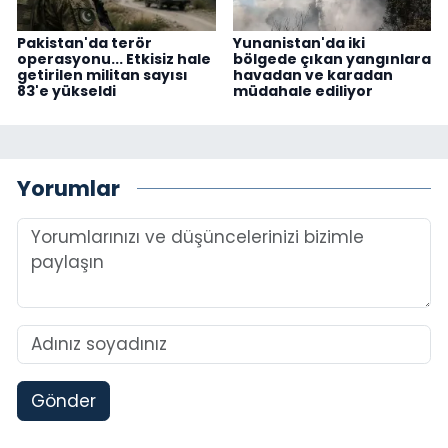
Pakistan'da terör
Yunanistan'da iki
operasyonu... Etkisiz hale
bölgede çıkan yangınlara
getirilen militan sayısı
havadan ve karadan
83'e yükseldi
müdahale ediliyor
Yorumlar
Gönder