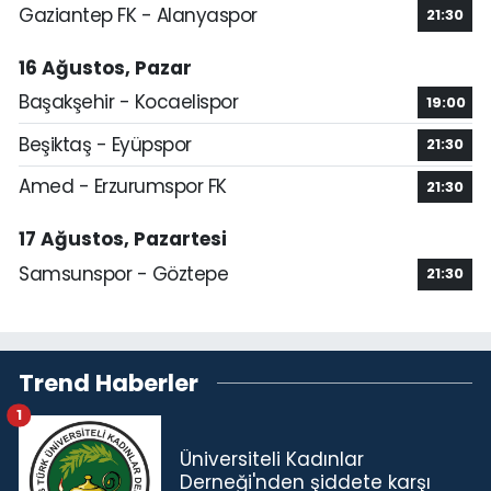
Gaziantep FK - Alanyaspor
21:30
16 Ağustos, Pazar
Başakşehir - Kocaelispor
19:00
Beşiktaş - Eyüpspor
21:30
Amed - Erzurumspor FK
21:30
17 Ağustos, Pazartesi
Samsunspor - Göztepe
21:30
Trend Haberler
1
Üniversiteli Kadınlar
Derneği'nden şiddete karşı