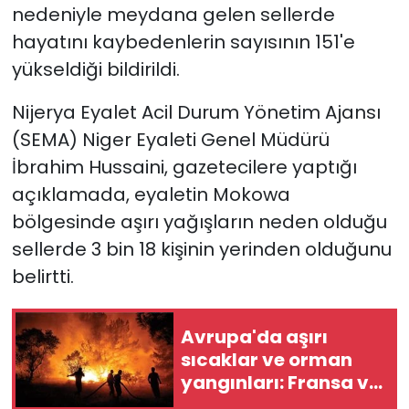
nedeniyle meydana gelen sellerde
hayatını kaybedenlerin sayısının 151'e
SAĞLIK
yükseldiği bildirildi.
Spor
Nijerya Eyalet Acil Durum Yönetim Ajansı
Teknoloji
(SEMA) Niger Eyaleti Genel Müdürü
İbrahim Hussaini, gazetecilere yaptığı
TÜRKiYE
açıklamada, eyaletin Mokowa
bölgesinde aşırı yağışların neden olduğu
Video Galeri
sellerde 3 bin 18 kişinin yerinden olduğunu
belirtti.
YAŞAM
Yazarlar
Avrupa'da aşırı
sıcaklar ve orman
yangınları: Fransa ve
İspanya'da on