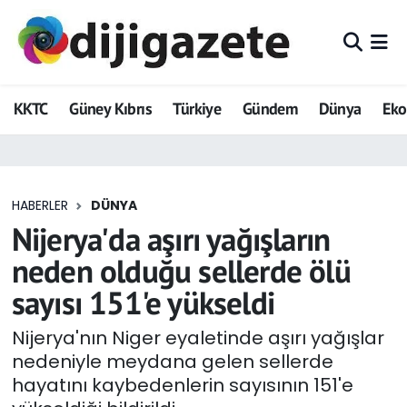
ADVERTORIAL
Hava Durumu
KKTC
Güney Kıbrıs
Türkiye
Gündem
Dünya
Ek
Dijigazete
Trafik Durumu
Dünya
Süper Lig Puan Durumu ve Fikstür
HABERLER
DÜNYA
Eğitim
Tüm Manşetler
Nijerya'da aşırı yağışların
Ekonomi
Son Dakika Haberleri
neden olduğu sellerde ölü
sayısı 151'e yükseldi
Foto Galeri
Haber Arşivi
Nijerya'nın Niger eyaletinde aşırı yağışlar
GEZİ
nedeniyle meydana gelen sellerde
hayatını kaybedenlerin sayısının 151'e
Güncel