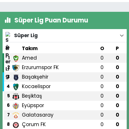
Süper Lig Puan Durumu
Süper Lig
#
Takım
O
P
Amed
0
0
1
Erzurumspor FK
0
0
2
Başakşehir
0
0
3
Kocaelispor
0
0
4
Beşiktaş
0
0
5
Eyüpspor
0
0
6
Galatasaray
0
0
7
Çorum FK
0
0
8