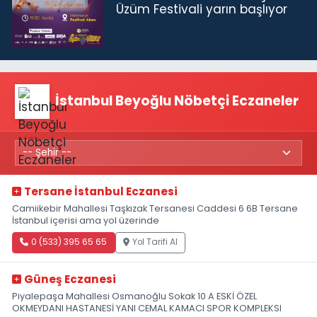
Üzüm Festivali yarın başlıyor
İstanbul Beyoğlu Nöbetçi Eczaneler
Tersane İstanbul Eczanesi
Camiikebir Mahallesi Taşkızak Tersanesi Caddesi 6 6B Tersane
İstanbul içerisi ama yol üzerinde
0 (533) 395 65 65
Yol Tarifi Al
Güneş Eczanesi
Piyalepaşa Mahallesi Osmanoğlu Sokak 10 A ESKİ ÖZEL
OKMEYDANI HASTANESİ YANI CEMAL KAMACI SPOR KOMPLEKSI