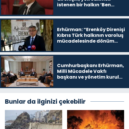
istenen bir halkın ‘Ben
buradayım ve var olmaya
devam edeceğim’ dediği
yer
Erhürman: “Erenköy Direnişi
Kıbrıs Türk halkının varoluş
mücadelesinde dönüm
noktalarından biri”
Cumhurbaşkanı Erhürman,
Milli Mücadele Vakfı
başkanı ve yönetim kurulu
üyelerini kabul etti
Bunlar da ilginizi çekebilir