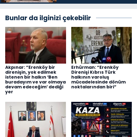
Bunlar da ilginizi çekebilir
Akpınar: “Erenköy bir
Erhürman: “Erenköy
direnişin, yok edilmek
Direnişi Kıbrıs Türk
istenen bir halkın ‘Ben
halkının varoluş
buradayım ve var olmaya
mücadelesinde dönüm
devam edeceğim’ dediği
noktalarından biri”
yer