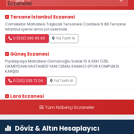
Tersane İstanbul Eczanesi
Camiikebir Mahallesi Taşkızak Tersanesi Caddesi 6 6B Tersane
İstanbul içerisi ama yol üzerinde
0 (533) 395 65 65
Yol Tarifi Al
Güneş Eczanesi
Piyalepaşa Mahallesi Osmanoğlu Sokak 10 A ESKİ ÖZEL
OKMEYDANI HASTANESİ YANI CEMAL KAMACI SPOR KOMPLEKSI
KARŞISI
0 (212) 235 72 04
Yol Tarifi Al
Lara Eczanesi
Cihangir Mahallesi Sıraselviler Caddesi 73 A TAKSİM İLK YARDIM
Tüm Nöbetçi Eczaneler
HASTANESİ KARŞISI
0 (212) 293 90 86
Yol Tarifi Al
Döviz & Altın Hesaplayıcı