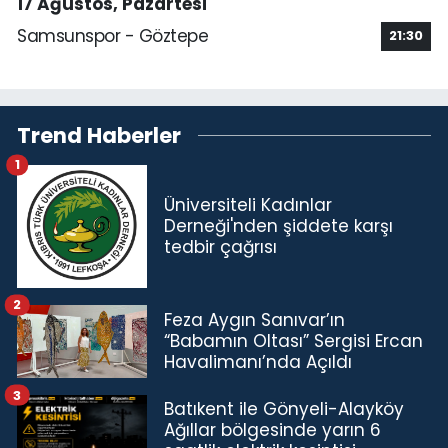
17 Ağustos, Pazartesi
Samsunspor - Göztepe
21:30
Trend Haberler
1
Üniversiteli Kadınlar
Derneği'nden şiddete karşı
tedbir çağrısı
2
Feza Aygın Sanıvar’ın
“Babamın Oltası” Sergisi Ercan
Havalimanı’nda Açıldı
3
Batıkent ile Gönyeli-Alayköy
Ağıllar bölgesinde yarın 6