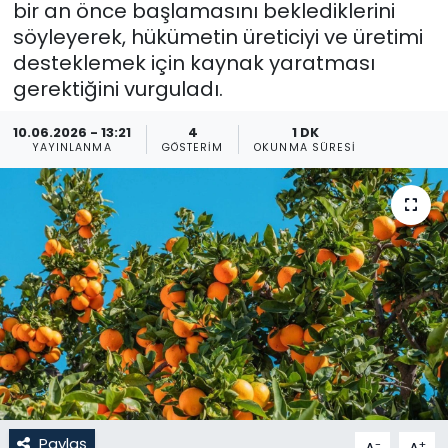
bir an önce başlamasını beklediklerini
söyleyerek, hükümetin üreticiyi ve üretimi
Gündem
desteklemek için kaynak yaratması
KKTC
gerektiğini vurguladı.
10.06.2026 - 13:21
4
1 DK
KKTC YEREL SEÇİM 2018
YAYINLANMA
GÖSTERIM
OKUNMA SÜRESI
Kültür Sanat
Magazin
Moda
Nöbetçi Eczaneler
Otomobil Dünyası
Politika
Paylaş
-
+
A
A