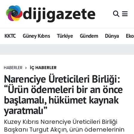
ADVERTORIAL
Hava Durumu
KKTC
Güney Kıbrıs
Türkiye
Gündem
Dünya
Ek
Dijigazete
Trafik Durumu
Dünya
Süper Lig Puan Durumu ve Fikstür
HABERLER
İÇ HABERLER
Eğitim
Tüm Manşetler
Narenciye Üreticileri Birliği:
Ekonomi
Son Dakika Haberleri
“Ürün ödemeleri bir an önce
başlamalı, hükümet kaynak
Foto Galeri
Haber Arşivi
yaratmalı”
GEZİ
Kuzey Kıbrıs Narenciye Üreticileri Birliği
Başkanı Turgut Akçın, ürün ödemelerinin
Güncel