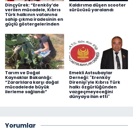
Dinçyürek: “Erenköy’de
Kaldırıma düşen scooter
verilen mücadele, Kıbrıs
sürücüsü yaralandı
Türk halkının vatanına
sahip çıkma iradesinin en
güçlü göstergelerinden
Tarım ve Doğal
Emekli Astsubaylar
Kaynaklar Bakanlığı:
Derneği: "Erenköy
“Zararlılara karşı doğal
Direnişi'yle Kıbrıs Türk
mücadelede büyük
halkı özgürlüğünden
ilerleme sağlandı”
vazgeçmeyeceğini
dünyaya ilan etti"
Yorumlar