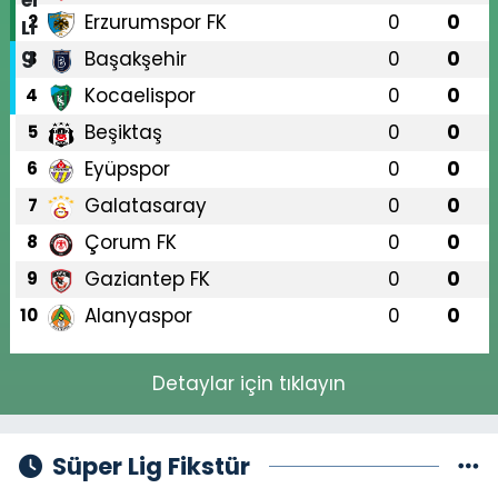
Erzurumspor FK
0
0
2
Başakşehir
0
0
3
Kocaelispor
0
0
4
Beşiktaş
0
0
5
Eyüpspor
0
0
6
Galatasaray
0
0
7
Çorum FK
0
0
8
Gaziantep FK
0
0
9
Alanyaspor
0
0
10
Detaylar için tıklayın
Süper Lig Fikstür