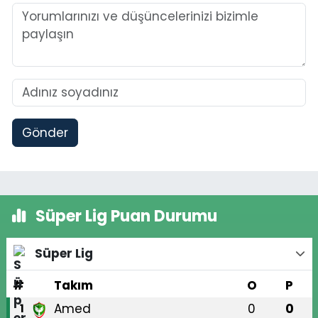
Gönder
Süper Lig Puan Durumu
Süper Lig
#
Takım
O
P
Amed
0
0
1