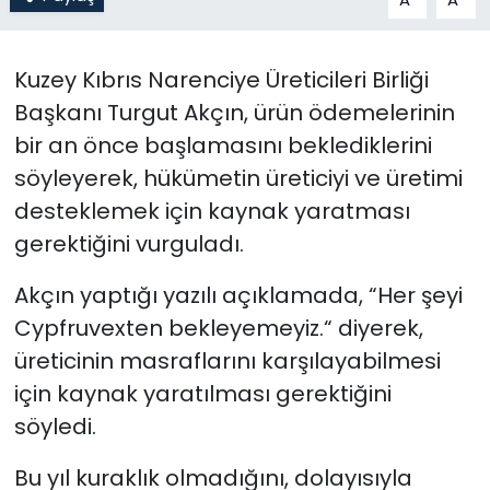
SAĞLIK
Kuzey Kıbrıs Narenciye Üreticileri Birliği
Spor
Başkanı Turgut Akçın, ürün ödemelerinin
bir an önce başlamasını beklediklerini
Teknoloji
söyleyerek, hükümetin üreticiyi ve üretimi
desteklemek için kaynak yaratması
TÜRKiYE
gerektiğini vurguladı.
Video Galeri
Akçın yaptığı yazılı açıklamada, “Her şeyi
Cypfruvexten bekleyemeyiz.“ diyerek,
YAŞAM
üreticinin masraflarını karşılayabilmesi
Yazarlar
için kaynak yaratılması gerektiğini
söyledi.
Bu yıl kuraklık olmadığını, dolayısıyla