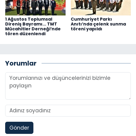
1 Ağustos Toplumsal
Cumhuriyet Parkı
Direniş Bayramı... TMT
Anıtı’nda çelenk sunma
Mücahitler Derneği’nde
töreni yapıldı
tören düzenlendi
Yorumlar
Gönder