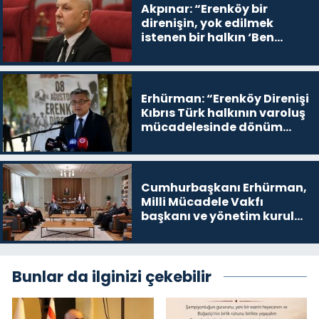
Akpınar: “Erenköy bir
direnişin, yok edilmek
istenen bir halkın ‘Ben
buradayım ve var olmaya
devam edeceğim’ dediği
yer
Erhürman: “Erenköy Direnişi
Kıbrıs Türk halkının varoluş
mücadelesinde dönüm
noktalarından biri”
Cumhurbaşkanı Erhürman,
Milli Mücadele Vakfı
başkanı ve yönetim kurulu
üyelerini kabul etti
Bunlar da ilginizi çekebilir