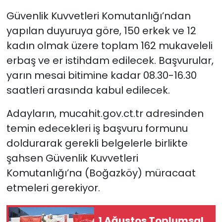
Güvenlik Kuvvetleri Komutanlığı’ndan
SAĞLIK
yapılan duyuruya göre, 150 erkek ve 12
kadın olmak üzere toplam 162 mukaveleli
Spor
erbaş ve er istihdam edilecek.
Başvurular,
Teknoloji
yarın mesai bitimine kadar 08.30-16.30
saatleri arasında kabul edilecek.
TÜRKiYE
Adayların, mucahit.gov.ct.tr adresinden
Video Galeri
temin edecekleri iş başvuru formunu
doldurarak gerekli belgelerle birlikte
YAŞAM
şahsen Güvenlik Kuvvetleri
Komutanlığı’na (Boğazköy) müracaat
Yazarlar
etmeleri gerekiyor.
1 Ağustos Toplumsal