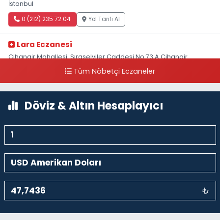
İstanbul
0 (212) 235 72 04
Yol Tarifi Al
Lara Eczanesi
Cihangir Mahallesi, Sıraselviler Caddesi No:73 A Cihangir
Beyoğlu İstanbul
Tüm Nöbetçi Eczaneler
0 (212) 293 90 86
Yol Tarifi Al
Döviz & Altın Hesaplayıcı
₺