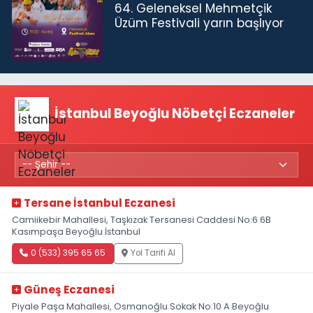
64. Geleneksel Mehmetçik
Üzüm Festivali yarın başlıyor
İstanbul Beyoğlu Nöbetçi Eczaneler
Tersane İstanbul Eczanesi
Camiikebir Mahallesi, Taşkızak Tersanesi Caddesi No:6 6B
Kasımpaşa Beyoğlu İstanbul
0 (533) 395 65 65
Yol Tarifi Al
Güneş Eczanesi
Piyale Paşa Mahallesi, Osmanoğlu Sokak No:10 A Beyoğlu