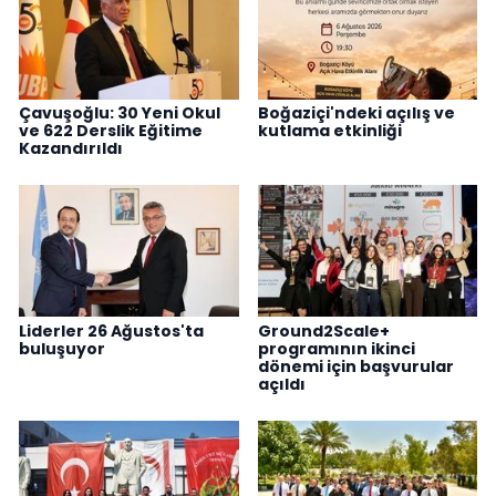
Çavuşoğlu: 30 Yeni Okul
Boğaziçi'ndeki açılış ve
ve 622 Derslik Eğitime
kutlama etkinliği
Kazandırıldı
Liderler 26 Ağustos'ta
Ground2Scale+
buluşuyor
programının ikinci
dönemi için başvurular
açıldı