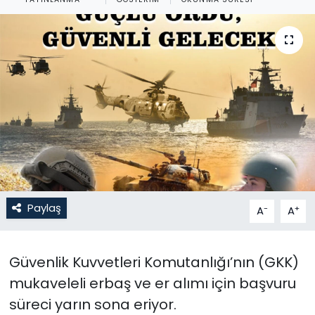
Gündem
KKTC
KKTC YEREL SEÇİM 2018
Kültür Sanat
Magazin
Moda
Paylaş
-
+
A
A
Nöbetçi Eczaneler
Güvenlik Kuvvetleri Komutanlığı’nın (GKK)
Otomobil Dünyası
mukaveleli erbaş ve er alımı için başvuru
süreci yarın sona eriyor.
Politika