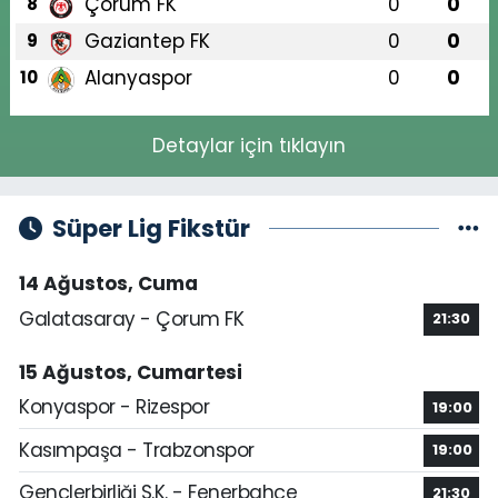
Çorum FK
0
0
8
Gaziantep FK
0
0
9
Alanyaspor
0
0
10
Detaylar için tıklayın
Süper Lig Fikstür
14 Ağustos, Cuma
Galatasaray - Çorum FK
21:30
15 Ağustos, Cumartesi
Konyaspor - Rizespor
19:00
Kasımpaşa - Trabzonspor
19:00
Gençlerbirliği S.K. - Fenerbahçe
21:30