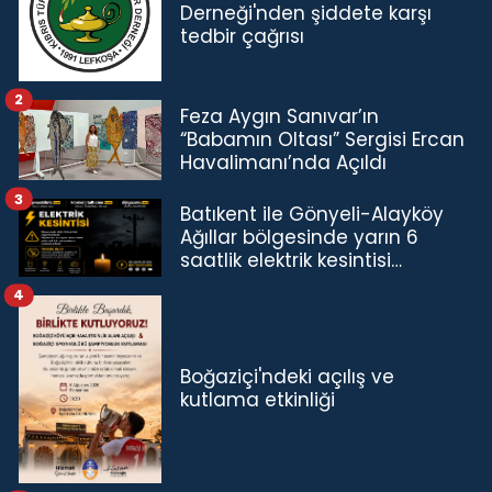
Derneği'nden şiddete karşı
tedbir çağrısı
2
Feza Aygın Sanıvar’ın
“Babamın Oltası” Sergisi Ercan
Havalimanı’nda Açıldı
3
Batıkent ile Gönyeli-Alayköy
Ağıllar bölgesinde yarın 6
saatlik elektrik kesintisi…
4
Boğaziçi'ndeki açılış ve
kutlama etkinliği