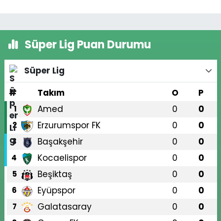
Süper Lig Puan Durumu
Süper Lig
#
Takım
O
P
Amed
0
0
1
Erzurumspor FK
0
0
2
Başakşehir
0
0
3
Kocaelispor
0
0
4
Beşiktaş
0
0
5
Eyüpspor
0
0
6
Galatasaray
0
0
7