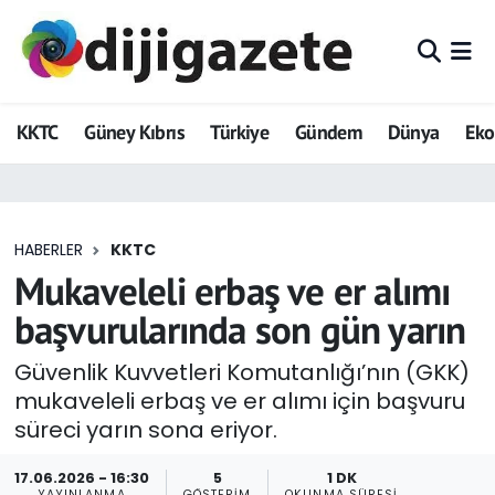
ADVERTORIAL
Hava Durumu
KKTC
Güney Kıbrıs
Türkiye
Gündem
Dünya
Ek
Dijigazete
Trafik Durumu
Dünya
Süper Lig Puan Durumu ve Fikstür
HABERLER
KKTC
Eğitim
Tüm Manşetler
Mukaveleli erbaş ve er alımı
Ekonomi
Son Dakika Haberleri
başvurularında son gün yarın
Foto Galeri
Haber Arşivi
Güvenlik Kuvvetleri Komutanlığı’nın (GKK)
mukaveleli erbaş ve er alımı için başvuru
GEZİ
süreci yarın sona eriyor.
Güncel
17.06.2026 - 16:30
5
1 DK
YAYINLANMA
GÖSTERIM
OKUNMA SÜRESI