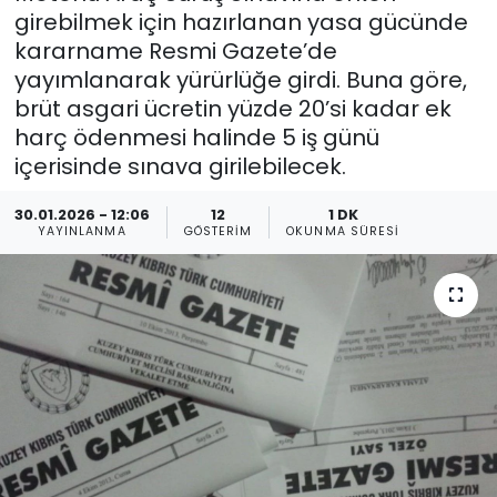
girebilmek için hazırlanan yasa gücünde
Gündem
kararname Resmi Gazete’de
yayımlanarak yürürlüğe girdi. Buna göre,
KKTC
brüt asgari ücretin yüzde 20’si kadar ek
harç ödenmesi halinde 5 iş günü
KKTC YEREL SEÇİM 2018
içerisinde sınava girilebilecek.
Kültür Sanat
30.01.2026 - 12:06
12
1 DK
YAYINLANMA
GÖSTERIM
OKUNMA SÜRESI
Magazin
Moda
Nöbetçi Eczaneler
Otomobil Dünyası
Politika