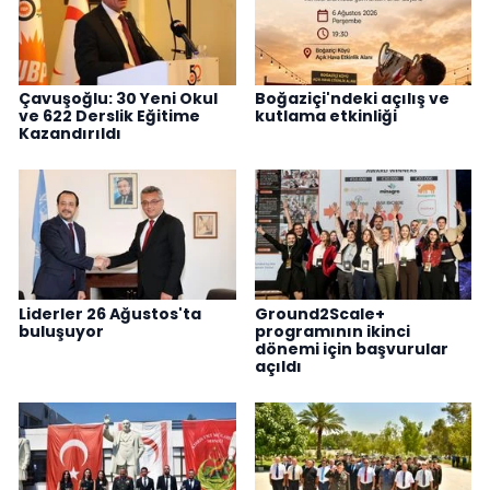
Çavuşoğlu: 30 Yeni Okul
Boğaziçi'ndeki açılış ve
ve 622 Derslik Eğitime
kutlama etkinliği
Kazandırıldı
Liderler 26 Ağustos'ta
Ground2Scale+
buluşuyor
programının ikinci
dönemi için başvurular
açıldı