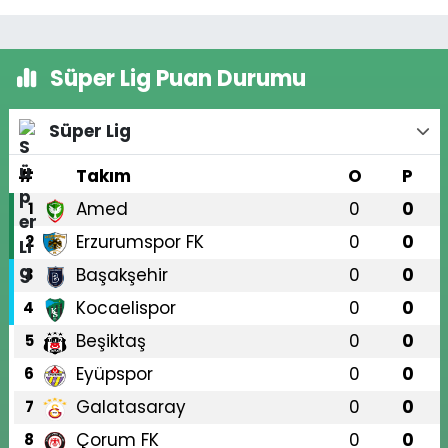
Süper Lig Puan Durumu
Süper Lig
#
Takım
O
P
Amed
0
0
1
Erzurumspor FK
0
0
2
Başakşehir
0
0
3
Kocaelispor
0
0
4
Beşiktaş
0
0
5
Eyüpspor
0
0
6
Galatasaray
0
0
7
Çorum FK
0
0
8