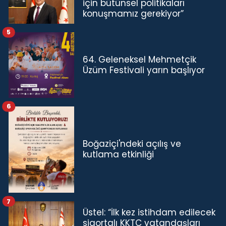
için bütünsel politikaları
konuşmamız gerekiyor”
5
64. Geleneksel Mehmetçik
Üzüm Festivali yarın başlıyor
6
Boğaziçi'ndeki açılış ve
kutlama etkinliği
7
Üstel: “İlk kez istihdam edilecek
sigortalı KKTC vatandaşları