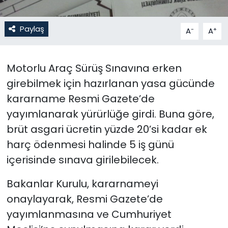
SAĞLIK
Paylaş
-
+
A
A
Spor
Motorlu Araç Sürüş Sınavına erken
Teknoloji
girebilmek için hazırlanan yasa gücünde
kararname Resmi Gazete’de
TÜRKiYE
yayımlanarak yürürlüğe girdi. Buna göre,
Video Galeri
brüt asgari ücretin yüzde 20’si kadar ek
harç ödenmesi halinde 5 iş günü
YAŞAM
içerisinde sınava girilebilecek.
Yazarlar
Bakanlar Kurulu, kararnameyi
onaylayarak, Resmi Gazete’de
yayımlanmasına ve Cumhuriyet