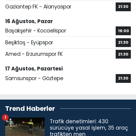
Gaziantep FK - Alanyaspor
21:30
16 Ağustos, Pazar
Başakşehir - Kocaelispor
19:00
Beşiktaş - Eyüpspor
21:30
Amed - Erzurumspor FK
21:30
17 Ağustos, Pazartesi
Samsunspor - Göztepe
21:30
Trend Haberler
1
Trafik denetimleri: 430
sürücüye yasal işlem, 35 araç
trafikten men