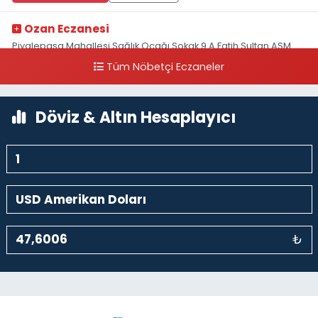
Ozan Eczanesi
Piyalepaşa Mahallesi Sağlık Ocağı Sokak 9 A Fatih Sultan ASM
Yanı
Tüm Nöbetçi Eczaneler
0 (212) 297 30 13
Yol Tarifi Al
Döviz & Altın Hesaplayıcı
₺