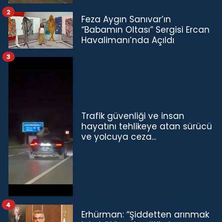
2
Feza Aygın Sanıvar’ın
“Babamın Oltası” Sergisi Ercan
Havalimanı’nda Açıldı
3
Trafik güvenliği ve insan
hayatını tehlikeye atan sürücü
ve yolcuya ceza...
4
Erhürman: “Şiddetten arınmak