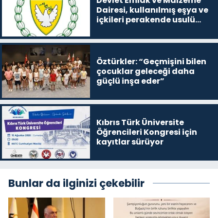
Devlet Emlak ve Malzeme
Dairesi, kullanılmış eşya ve
içkileri perakende usulü
satışa çıkaracak
Öztürkler: “Geçmişini bilen
çocuklar geleceği daha
güçlü inşa eder”
Kıbrıs Türk Üniversite
Öğrencileri Kongresi için
kayıtlar sürüyor
Bunlar da ilginizi çekebilir