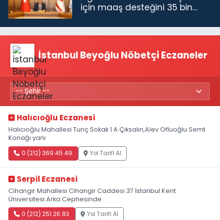
için maaş desteğini 35 bin
TL'ye çıkardık”
İstanbul Beyoğlu Nöbetçi Eczaneler
Halıcıoğlu Eczanesi
Halıcıoğlu Mahallesi Tunç Sokak 1 A Çıksalın,Alev Ofluoğlu Semt
Konağı yanı
0 (212) 369 45 49
Yol Tarifi Al
Serpil Eczanesi
Cihangir Mahallesi Cihangir Caddesi 37 İstanbul Kent
Üniversitesi Arka Cephesinde
0 (212) 251 26 83
Yol Tarifi Al