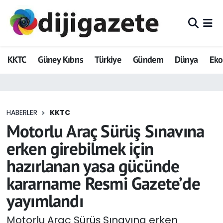
ADVERTORIAL
Hava Durumu
KKTC
Güney Kıbrıs
Türkiye
Gündem
Dünya
Ek
Dijigazete
Trafik Durumu
Dünya
Süper Lig Puan Durumu ve Fikstür
HABERLER
KKTC
Eğitim
Tüm Manşetler
Motorlu Araç Sürüş Sınavına
Ekonomi
Son Dakika Haberleri
erken girebilmek için
hazırlanan yasa gücünde
Foto Galeri
Haber Arşivi
kararname Resmi Gazete’de
GEZİ
yayımlandı
Güncel
Motorlu Araç Sürüş Sınavına erken