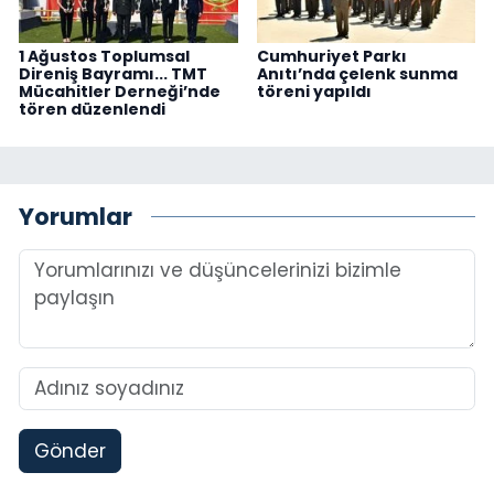
1 Ağustos Toplumsal
Cumhuriyet Parkı
Direniş Bayramı... TMT
Anıtı’nda çelenk sunma
Mücahitler Derneği’nde
töreni yapıldı
tören düzenlendi
Yorumlar
Gönder