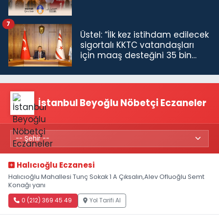
7
Üstel: “İlk kez istihdam edilecek
sigortalı KKTC vatandaşları
için maaş desteğini 35 bin
TL'ye çıkardık”
İstanbul Beyoğlu Nöbetçi Eczaneler
Halıcıoğlu Eczanesi
Halıcıoğlu Mahallesi Tunç Sokak 1 A Çıksalın,Alev Ofluoğlu Semt
Konağı yanı
0 (212) 369 45 49
Yol Tarifi Al