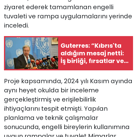
ziyaret ederek tamamlanan engelli
tuvaleti ve rampa uygulamalarını yerinde
inceledi.
Guterres: “Kıbrıs'ta
aldığım mesaj netti:
İş birliği, fırsatlar ve
barışla şekillenen bir
gelecek istiyorlar”
Proje kapsamında, 2024 yılı Kasım ayında
aynı heyet okulda bir inceleme
gerçekleştirmiş ve erişilebilirlik
ihtiyaçlarını tespit etmişti. Yapılan
planlama ve teknik çalışmalar
sonucunda, engelli bireylerin kullanımına
uygun rampalar ve tuvalet Mimarlar