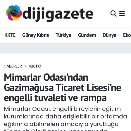
ADVERTORIAL
Hava Durumu
KKTC
Güney Kıbrıs
Türkiye
Gündem
Dünya
Ek
Dijigazete
Trafik Durumu
Dünya
Süper Lig Puan Durumu ve Fikstür
HABERLER
KKTC
Eğitim
Tüm Manşetler
Mimarlar Odası’ndan
Ekonomi
Son Dakika Haberleri
Gazimağusa Ticaret Lisesi’ne
engelli tuvaleti ve rampa
Foto Galeri
Haber Arşivi
Mimarlar Odası, engelli bireylerin eğitim
GEZİ
kurumlarında daha erişilebilir bir ortamda
eğitim alabilmeleri amacıyla yürüttüğü
Güncel