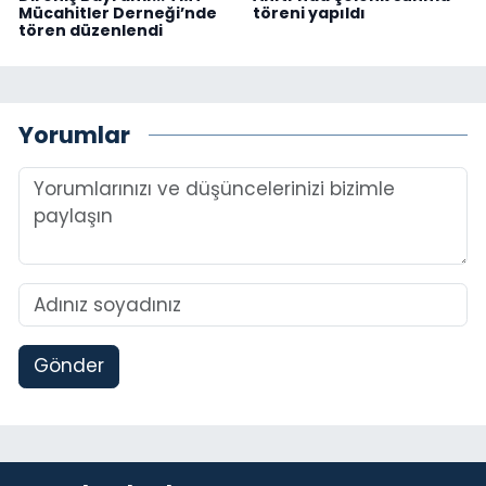
Mücahitler Derneği’nde
töreni yapıldı
tören düzenlendi
Yorumlar
Gönder