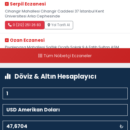
Serpil Eczanesi
Cihangir Mahallesi Cihangir Caddesi 37 İstanbul Kent
Üniversitesi Arka Cephesinde
0 (212) 251 26 83
Yol Tarifi Al
Ozan Eczanesi
Piyalepaşa Mahallesi Sağlık Ocağı Sokak 9 A Fatih Sultan ASM
Yanı
Tüm Nöbetçi Eczaneler
0 (212) 297 30 13
Yol Tarifi Al
Döviz & Altın Hesaplayıcı
₺