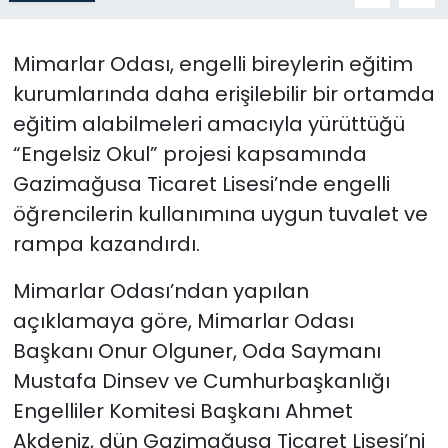
SAĞLIK
Mimarlar Odası, engelli bireylerin eğitim
kurumlarında daha erişilebilir bir ortamda
Spor
eğitim alabilmeleri amacıyla yürüttüğü
Teknoloji
“Engelsiz Okul” projesi kapsamında
Gazimağusa Ticaret Lisesi’nde engelli
TÜRKiYE
öğrencilerin kullanımına uygun tuvalet ve
rampa kazandırdı.
Video Galeri
Mimarlar Odası’ndan yapılan
YAŞAM
açıklamaya göre, Mimarlar Odası
Başkanı Onur Olguner, Oda Saymanı
Yazarlar
Mustafa Dinsev ve Cumhurbaşkanlığı
Engelliler Komitesi Başkanı Ahmet
Akdeniz, dün Gazimağusa Ticaret Lisesi’ni