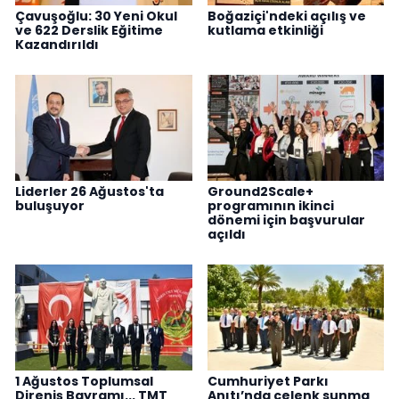
Çavuşoğlu: 30 Yeni Okul
Boğaziçi'ndeki açılış ve
ve 622 Derslik Eğitime
kutlama etkinliği
Kazandırıldı
Liderler 26 Ağustos'ta
Ground2Scale+
buluşuyor
programının ikinci
dönemi için başvurular
açıldı
1 Ağustos Toplumsal
Cumhuriyet Parkı
Direniş Bayramı... TMT
Anıtı’nda çelenk sunma