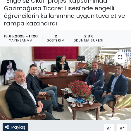
“Engelsiz Okul” projesi kapsamında
Gazimağusa Ticaret Lisesi’nde engelli
Gündem
öğrencilerin kullanımına uygun tuvalet ve
rampa kazandırdı.
KKTC
15.05.2025 - 11:20
2
2 DK
KKTC YEREL SEÇİM 2018
YAYINLANMA
GÖSTERIM
OKUNMA SÜRESI
Kültür Sanat
Magazin
Moda
Nöbetçi Eczaneler
Otomobil Dünyası
Paylaş
-
+
A
A
Politika