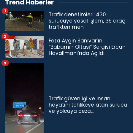
Trend Haberler
1
Trafik denetimleri: 430
sürücüye yasal işlem, 35 araç
trafikten men
2
Feza Aygın Sanıvar’ın
“Babamın Oltası” Sergisi Ercan
Havalimanı’nda Açıldı
3
Trafik güvenliği ve insan
hayatını tehlikeye atan sürücü
ve yolcuya ceza...