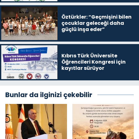
Öztürkler: “Geçmişini bilen
çocuklar geleceği daha
güçlü inşa eder”
Kıbrıs Türk Üniversite
Öğrencileri Kongresi için
kayıtlar sürüyor
Bunlar da ilginizi çekebilir