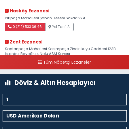
Hasköy Eczanesi
Piripaşa Mahallesi Şaban Deresi Sokak 65 A
0 (212) 533 36 46
Yol Tarifi Al
Zent Eczanesi
Kaptanpaşa Mahallesi Kasımpaşa Zincirlikuyu Caddesi 123B
İstanbul Beyoğlu 4 Nolu ASM Karşısı
Tüm Nöbetçi Eczaneler
0 (212) 297 96 92
Yol Tarifi Al
Döviz & Altın Hesaplayıcı