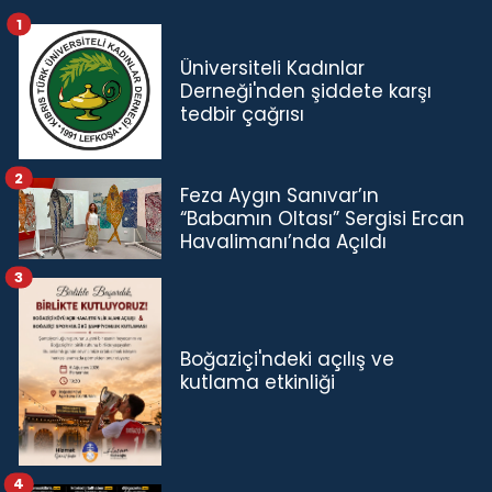
1
Üniversiteli Kadınlar
Derneği'nden şiddete karşı
tedbir çağrısı
2
Feza Aygın Sanıvar’ın
“Babamın Oltası” Sergisi Ercan
Havalimanı’nda Açıldı
3
Boğaziçi'ndeki açılış ve
kutlama etkinliği
4