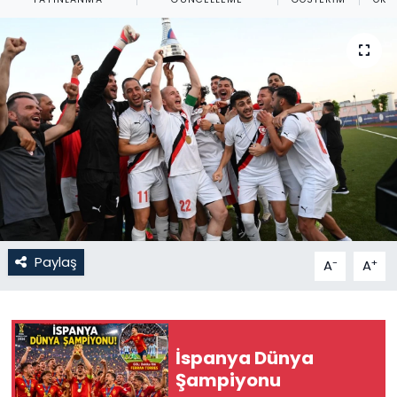
Gündem
KKTC
KKTC YEREL SEÇİM 2018
Kültür Sanat
Magazin
Moda
Paylaş
-
+
A
A
Nöbetçi Eczaneler
Otomobil Dünyası
İspanya Dünya
Şampiyonu
Politika