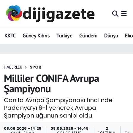
ADVERTORIAL
Hava Durumu
KKTC
Güney Kıbrıs
Türkiye
Gündem
Dünya
Ek
Dijigazete
Trafik Durumu
Dünya
Süper Lig Puan Durumu ve Fikstür
HABERLER
SPOR
Eğitim
Tüm Manşetler
Milliler CONIFA Avrupa
Ekonomi
Son Dakika Haberleri
Şampiyonu
Foto Galeri
Haber Arşivi
Conifa Avrıpa Şampiyonası finalinde
Padanya’yı 6-1 yenerek Avrupa
GEZİ
Şampiyonluğunun sahibi oldu
Güncel
08.06.2026 - 14:25
08.06.2026 - 14:45
2
YAYINLANMA
GÜNCELLEME
GÖSTERIM
OKU