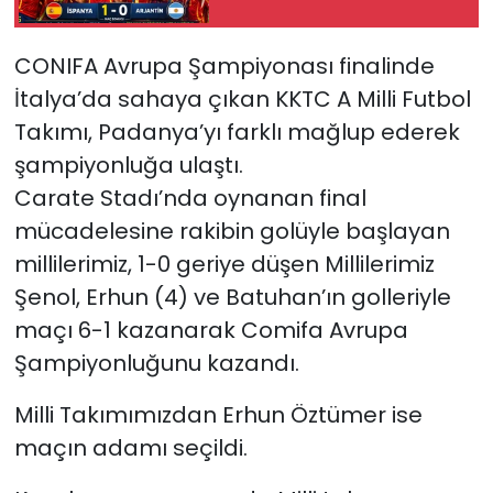
SAĞLIK
CONIFA Avrupa Şampiyonası finalinde
İtalya’da sahaya çıkan KKTC A Milli Futbol
Spor
Takımı, Padanya’yı farklı mağlup ederek
şampiyonluğa ulaştı.
Teknoloji
Carate Stadı’nda oynanan final
TÜRKiYE
mücadelesine rakibin golüyle başlayan
millilerimiz, 1-0 geriye düşen Millilerimiz
Video Galeri
Şenol, Erhun (4) ve Batuhan’ın golleriyle
maçı 6-1 kazanarak Comifa Avrupa
YAŞAM
Şampiyonluğunu kazandı.
Yazarlar
Milli Takımımızdan Erhun Öztümer ise
maçın adamı seçildi.