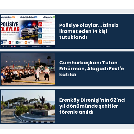
Polisiye olaylar… İzinsiz
ikamet eden 14 kişi
tutuklandı
Cumhurbaşkanı Tufan
Erhürman, Alagadi Fest'e
katıldı
Erenköy Direnişi’nin 62’nci
yıl dönümünde şehitler
törenle anıldı