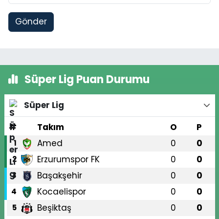
Gönder
Süper Lig Puan Durumu
Süper Lig
#
Takım
O
P
Amed
0
0
1
Erzurumspor FK
0
0
2
Başakşehir
0
0
3
Kocaelispor
0
0
4
Beşiktaş
0
0
5