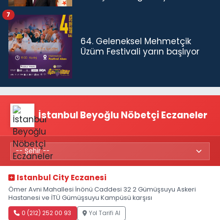
7
64. Geleneksel Mehmetçik
Üzüm Festivali yarın başlıyor
İstanbul Beyoğlu Nöbetçi Eczaneler
Istanbul City Eczanesi
Ömer Avni Mahallesi İnönü Caddesi 32 2 Gümüşsuyu Askeri
Hastanesi ve İTÜ Gümüşsuyu Kampüsü karşısı
0 (212) 252 00 93
Yol Tarifi Al