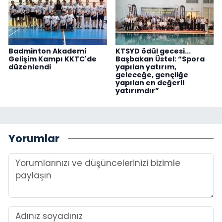
Badminton Akademi
KTSYD ödül gecesi...
Gelişim Kampı KKTC'de
Başbakan Üstel: “Spora
düzenlendi
yapılan yatırım,
geleceğe, gençliğe
yapılan en değerli
yatırımdır”
Yorumlar