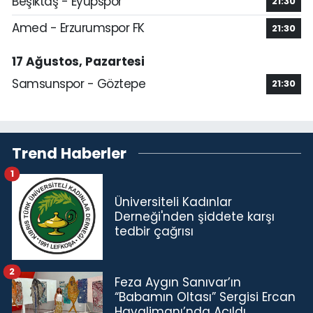
Beşiktaş - Eyüpspor
21:30
Amed - Erzurumspor FK
21:30
17 Ağustos, Pazartesi
Samsunspor - Göztepe
21:30
Trend Haberler
1
Üniversiteli Kadınlar
Derneği'nden şiddete karşı
tedbir çağrısı
2
Feza Aygın Sanıvar’ın
“Babamın Oltası” Sergisi Ercan
Havalimanı’nda Açıldı