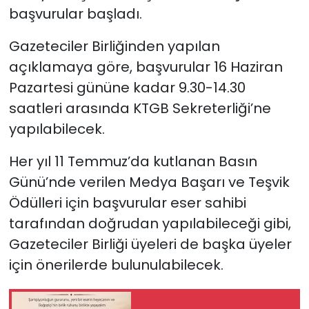
başvurular başladı.
SAĞLIK
Gazeteciler Birliğinden yapılan
açıklamaya göre, başvurular 16 Haziran
Spor
Pazartesi gününe kadar 9.30-14.30
Teknoloji
saatleri arasında KTGB Sekreterliği’ne
yapılabilecek.
TÜRKiYE
Her yıl 11 Temmuz’da kutlanan Basın
Video Galeri
Günü’nde verilen Medya Başarı ve Teşvik
Ödülleri için başvurular eser sahibi
YAŞAM
tarafından doğrudan yapılabileceği gibi,
Gazeteciler Birliği üyeleri de başka üyeler
Yazarlar
için önerilerde bulunulabilecek.