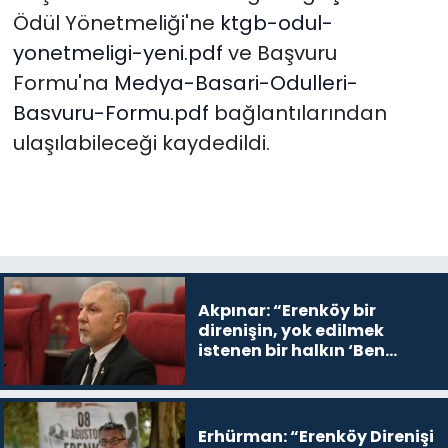
Ödül Yönetmeliği'ne
ktgb-odul-
yonetmeligi-yeni.pdf
ve Başvuru
Formu'na
Medya-Basari-Odulleri-
Basvuru-Formu.pdf
bağlantılarından
ulaşılabileceği kaydedildi.
Akpınar: “Erenköy bir
direnişin, yok edilmek
istenen bir halkın ‘Ben
buradayım ve var olmaya
devam edeceğim’ dediği
yer
Erhürman: “Erenköy Direnişi