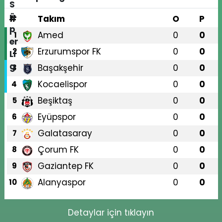
#
Takım
O
P
Amed
0
0
1
Erzurumspor FK
0
0
2
Başakşehir
0
0
3
Kocaelispor
0
0
4
Beşiktaş
0
0
5
Eyüpspor
0
0
6
Galatasaray
0
0
7
Çorum FK
0
0
8
Gaziantep FK
0
0
9
Alanyaspor
0
0
10
Detaylar için tıklayın