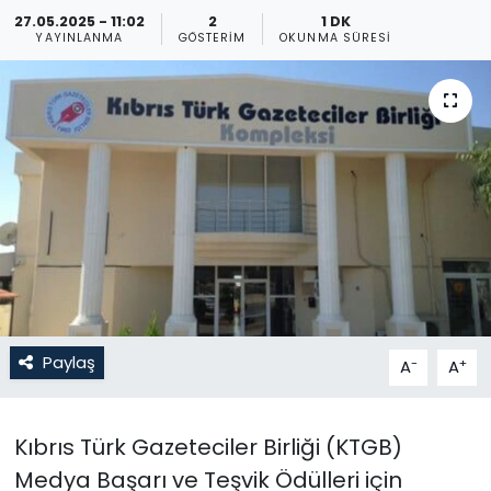
27.05.2025 - 11:02
2
1 DK
Gündem
YAYINLANMA
GÖSTERIM
OKUNMA SÜRESI
KKTC
KKTC YEREL SEÇİM 2018
Kültür Sanat
Magazin
Moda
Paylaş
-
+
A
A
Nöbetçi Eczaneler
Otomobil Dünyası
Kıbrıs Türk Gazeteciler Birliği (KTGB)
Medya Başarı ve Teşvik Ödülleri için
Politika