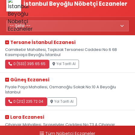
İstanbul Beyoğlu Nöbetçi Eczaneler
Tersane İstanbul Eczanesi
Camiikebir Mahallesi, Taşkızak Tersanesi Caddesi No:6 6B
Kasımpaşa Beyoğlu İstanbul
0 (533) 395 65 65
Yol Tarifi Al
Güneş Eczanesi
Piyale Paşa Mahallesi, Osmanoğlu Sokak No:10 A Beyoğlu
İstanbul
0 (212) 235 72 04
Yol Tarifi Al
Lara Eczanesi
Cihangir Mahallesi, Sıraselviler Caddesi No:73 A Cihangir
Beyoğlu İstanbul
Tüm Nöbetçi Eczaneler