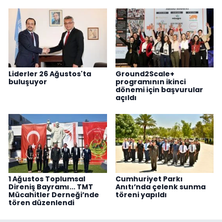
Liderler 26 Ağustos'ta
Ground2Scale+
buluşuyor
programının ikinci
dönemi için başvurular
açıldı
1 Ağustos Toplumsal
Cumhuriyet Parkı
Direniş Bayramı... TMT
Anıtı’nda çelenk sunma
Mücahitler Derneği’nde
töreni yapıldı
tören düzenlendi