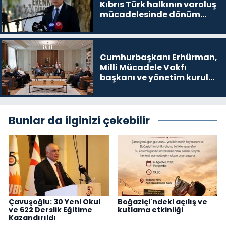
Kıbrıs Türk halkının varoluş
mücadelesinde dönüm
noktalarından biri”
Cumhurbaşkanı Erhürman,
Milli Mücadele Vakfı
başkanı ve yönetim kurulu
üyelerini kabul etti
Bunlar da ilginizi çekebilir
Çavuşoğlu: 30 Yeni Okul
Boğaziçi'ndeki açılış ve
ve 622 Derslik Eğitime
kutlama etkinliği
Kazandırıldı