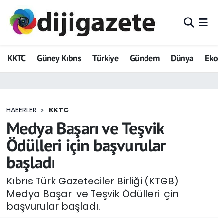
ADVERTORIAL
Hava Durumu
KKTC
Güney Kıbrıs
Türkiye
Gündem
Dünya
Ek
Dijigazete
Trafik Durumu
Dünya
Süper Lig Puan Durumu ve Fikstür
HABERLER
KKTC
Eğitim
Tüm Manşetler
Medya Başarı ve Teşvik
Ekonomi
Son Dakika Haberleri
Ödülleri için başvurular
başladı
Foto Galeri
Haber Arşivi
Kıbrıs Türk Gazeteciler Birliği (KTGB)
GEZİ
Medya Başarı ve Teşvik Ödülleri için
başvurular başladı.
Güncel