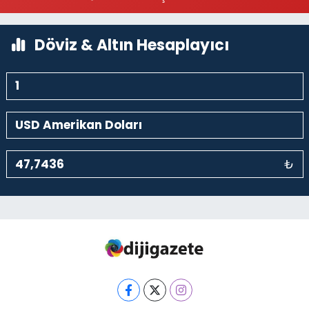
0 (212) 293 90 86
Yol Tarifi Al
Döviz & Altın Hesaplayıcı
₺