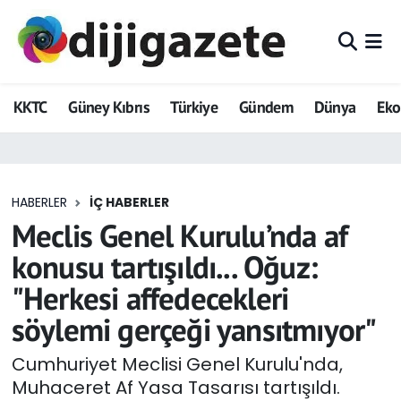
ADVERTORIAL
Hava Durumu
KKTC
Güney Kıbrıs
Türkiye
Gündem
Dünya
Ek
Dijigazete
Trafik Durumu
Dünya
Süper Lig Puan Durumu ve Fikstür
HABERLER
İÇ HABERLER
Eğitim
Tüm Manşetler
Meclis Genel Kurulu’nda af
Ekonomi
Son Dakika Haberleri
konusu tartışıldı... Oğuz:
"Herkesi affedecekleri
Foto Galeri
Haber Arşivi
söylemi gerçeği yansıtmıyor"
GEZİ
Cumhuriyet Meclisi Genel Kurulu'nda,
Muhaceret Af Yasa Tasarısı tartışıldı.
Güncel