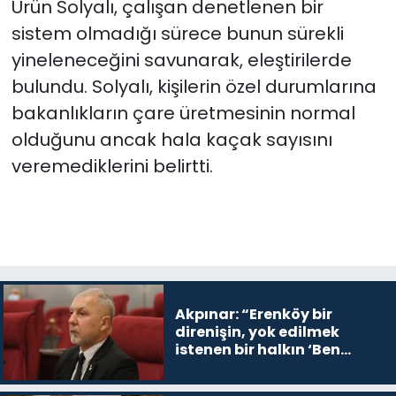
Ürün Solyalı, çalışan denetlenen bir
sistem olmadığı sürece bunun sürekli
yineleneceğini savunarak, eleştirilerde
bulundu. Solyalı, k
işilerin özel durumlarına
bakanlıkların çare üretmesinin normal
olduğunu ancak hala kaçak sayısını
veremediklerini belirtti.
Akpınar: “Erenköy bir
direnişin, yok edilmek
istenen bir halkın ‘Ben
buradayım ve var olmaya
devam edeceğim’ dediği