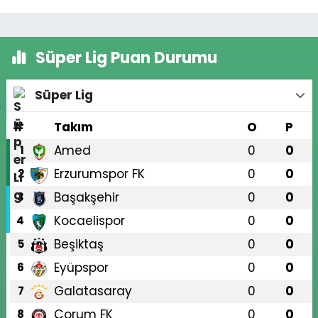
Süper Lig Puan Durumu
Süper Lig
#
Takım
O
P
Amed
0
0
1
Erzurumspor FK
0
0
2
Başakşehir
0
0
3
Kocaelispor
0
0
4
Beşiktaş
0
0
5
Eyüpspor
0
0
6
Galatasaray
0
0
7
Çorum FK
0
0
8