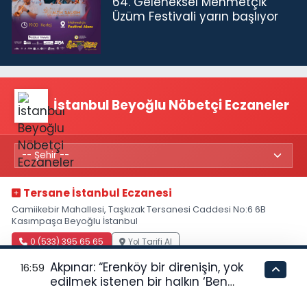
64. Geleneksel Mehmetçik
Üzüm Festivali yarın başlıyor
İstanbul Beyoğlu Nöbetçi Eczaneler
Tersane İstanbul Eczanesi
Camiikebir Mahallesi, Taşkızak Tersanesi Caddesi No:6 6B
Kasımpaşa Beyoğlu İstanbul
0 (533) 395 65 65
Yol Tarifi Al
Akpınar: “Erenköy bir direnişin, yok
16:59
Güneş Eczanesi
edilmek istenen bir halkın ‘Ben
buradayım ve var olmaya devam
Piyale Paşa Mahallesi, Osmanoğlu Sokak No:10 A Beyoğlu
İstanbul