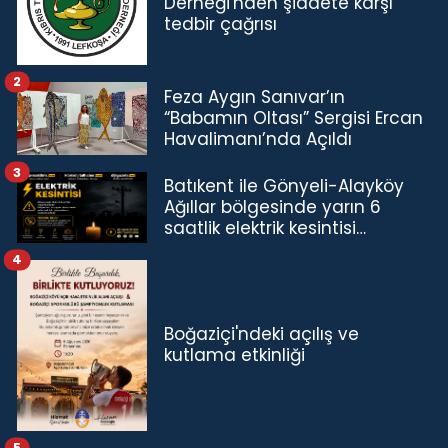
Derneği'nden şiddete karşı
tedbir çağrısı
2
Feza Aygın Sanıvar’ın
“Babamın Oltası” Sergisi Ercan
Havalimanı’nda Açıldı
3
Batıkent ile Gönyeli-Alayköy
Ağıllar bölgesinde yarın 6
saatlik elektrik kesintisi…
4
Boğaziçi'ndeki açılış ve
kutlama etkinliği
5