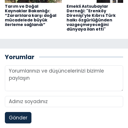
Tarım ve Doğal
Emekli Astsubaylar
Kaynaklar Bakanlığı:
Derneği: "Erenköy
“Zararlılara karşı doğal
Direnişi'yle Kıbrıs Türk
mücadelede büyük
halkı özgürlüğünden
ilerleme sağlandı”
vazgeçmeyeceğini
dünyaya ilan etti"
Yorumlar
Gönder