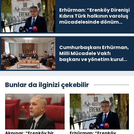
yer
Erhürman: “Erenköy Direnişi
Kıbrıs Türk halkının varoluş
mücadelesinde dönüm
noktalarından biri”
Cumhurbaşkanı Erhürman,
Milli Mücadele Vakfı
başkanı ve yönetim kurulu
üyelerini kabul etti
Bunlar da ilginizi çekebilir
Akpınar: “Erenköy bir
Erhürman: “Erenköy