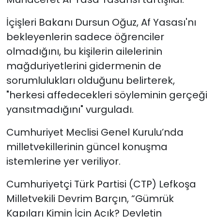
İçişleri Bakanı Dursun Oğuz,
Af Yasası'nı
SAĞLIK
bekleyenlerin sadece öğrenciler
Spor
olmadığını, bu kişilerin ailelerinin
mağduriyetlerini gidermenin de
Teknoloji
sorumlulukları olduğunu belirterek,
"
herkesi affedecekleri söyleminin gerçeği
TÜRKiYE
yansıtmadığını" vurguladı.
Video Galeri
Cumhuriyet Meclisi Genel Kurulu’nda
milletvekillerinin güncel konuşma
YAŞAM
istemlerine yer veriliyor.
Yazarlar
Cumhuriyetçi Türk Partisi (CTP) Lefkoşa
Milletvekili Devrim Barçın, “Gümrük
Kapıları Kimin İçin Açık? Devletin