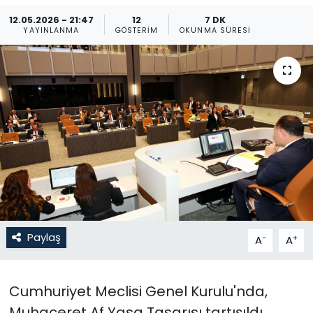
12.05.2026 - 21:47
12
7 DK
Gündem
YAYINLANMA
GÖSTERIM
OKUNMA SÜRESI
KKTC
KKTC YEREL SEÇİM 2018
Kültür Sanat
Magazin
Moda
Paylaş
Nöbetçi Eczaneler
-
+
A
A
Otomobil Dünyası
Cumhuriyet Meclisi Genel Kurulu'nda,
Politika
Muhaceret Af Yasa Tasarısı tartışıldı.