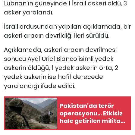
Lübnan'ın güneyinde 1 İsrail askeri öldü, 3
asker yaralandı.
SAĞLIK
İsrail ordusundan yapılan açıklamada, bir
Spor
askeri aracın devrildiği ileri sürüldü.
Teknoloji
Açıklamada, askeri aracın devrilmesi
sonucu Ayal Uriel Bianco isimli yedek
TÜRKiYE
askerin öldüğü, 1 yedek askerin orta, 2
Video Galeri
yedek askerin ise hafif derecede
yaralandığı ifade edildi.
YAŞAM
Pakistan'da terör
Yazarlar
operasyonu... Etkisiz
hale getirilen militan
sayısı 83'e yükseldi