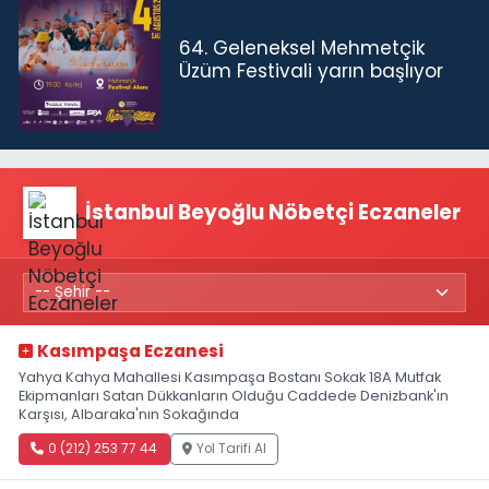
64. Geleneksel Mehmetçik
Üzüm Festivali yarın başlıyor
İstanbul Beyoğlu Nöbetçi Eczaneler
Kasımpaşa Eczanesi
Yahya Kahya Mahallesi Kasımpaşa Bostanı Sokak 18A Mutfak
Ekipmanları Satan Dükkanların Olduğu Caddede Denizbank'ın
Karşısı, Albaraka'nın Sokağında
0 (212) 253 77 44
Yol Tarifi Al