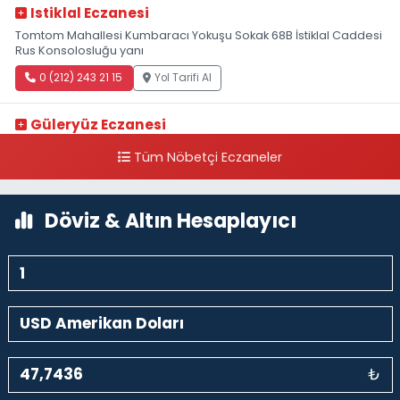
Istiklal Eczanesi
Tomtom Mahallesi Kumbaracı Yokuşu Sokak 68B İstiklal Caddesi
Rus Konsolosluğu yanı
0 (212) 243 21 15
Yol Tarifi Al
Güleryüz Eczanesi
Piripaşa Mahallesi Şaban Deresi Sokak 7 D Koç Müzesi Arkası-
Tüm Nöbetçi Eczaneler
kalaycıbahçe Meydana Doğru
0 (212) 369 95 85
Yol Tarifi Al
Döviz & Altın Hesaplayıcı
₺