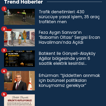
Trend Haberler
1
Trafik denetimleri: 430
sürücüye yasal işlem, 35 araç
trafikten men
2
Feza Aygın Sanıvar’ın
“Babamın Oltası” Sergisi Ercan
Havalimanı’nda Açıldı
3
Batıkent ile Gönyeli-Alayköy
Ağıllar bölgesinde yarın 6
saatlik elektrik kesintisi…
4
Erhürman: “Şiddetten arınmak
için bütünsel politikaları
konuşmamız gerekiyor”
5