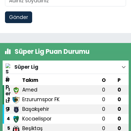
Gönder
Süper Lig Puan Durumu
Süper Lig
#
Takım
O
P
Amed
0
0
1
Erzurumspor FK
0
0
2
Başakşehir
0
0
3
Kocaelispor
0
0
4
Beşiktaş
0
0
5