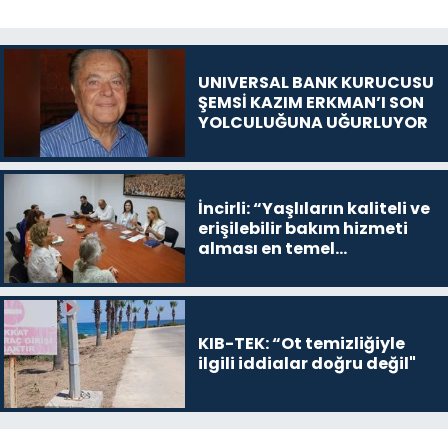
UNIVERSAL BANK KURUCUSU
ŞEMSİ KAZIM ERKMAN’I SON
YOLCULUĞUNA UĞURLUYOR
İncirli: “Yaşlıların kaliteli ve
erişilebilir bakım hizmeti
alması en temel
önceliğimiz”
KIB-TEK: “Ot temizliğiyle
ilgili iddialar doğru değil"