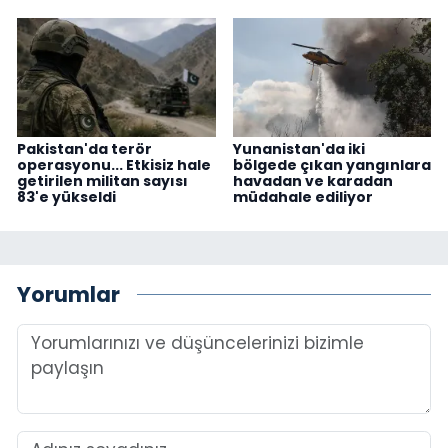
Pakistan'da terör
Yunanistan'da iki
operasyonu... Etkisiz hale
bölgede çıkan yangınlara
getirilen militan sayısı
havadan ve karadan
83'e yükseldi
müdahale ediliyor
Yorumlar