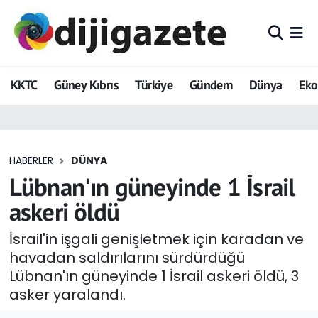
ADVERTORIAL
Hava Durumu
KKTC
Güney Kıbrıs
Türkiye
Gündem
Dünya
Ek
Dijigazete
Trafik Durumu
Dünya
Süper Lig Puan Durumu ve Fikstür
HABERLER
DÜNYA
Eğitim
Tüm Manşetler
Lübnan'ın güneyinde 1 İsrail
Ekonomi
Son Dakika Haberleri
askeri öldü
Foto Galeri
Haber Arşivi
İsrail'in işgali genişletmek için karadan ve
havadan saldırılarını sürdürdüğü
GEZİ
Lübnan'ın güneyinde 1 İsrail askeri öldü, 3
asker yaralandı.
Güncel