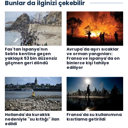
Bunlar da ilginizi çekebilir
Fas'tan İspanya'nın
Avrupa'da aşırı sıcaklar
Sebte kentine geçen
ve orman yangınları:
yaklaşık 53 bin düzensiz
Fransa ve İspanya'da on
göçmen geri döndü
binlerce kişi tahliye
ediliyor
Hollanda'da kuraklık
Fransa'da su kullanımına
nedeniyle "su kıtlığı" ilan
kısıtlama getirildi
edildi