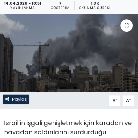
14.04.2026 - 10:51
7
1 DK
YAYINLANMA
GÖSTERIM
OKUNMA SÜRESI
Gündem
KKTC
KKTC YEREL SEÇİM 2018
Kültür Sanat
Magazin
Moda
Paylaş
-
+
A
A
Nöbetçi Eczaneler
Otomobil Dünyası
İsrail'in işgali genişletmek için karadan ve
havadan saldırılarını sürdürdüğü
Politika