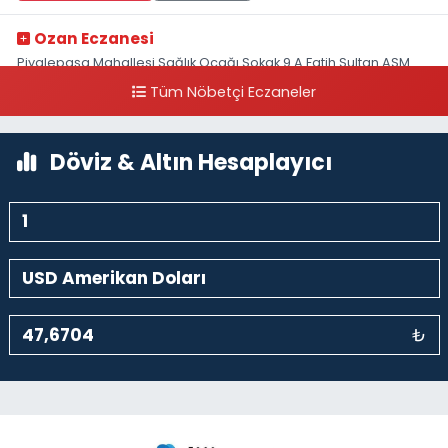
Ozan Eczanesi
Piyalepaşa Mahallesi Sağlık Ocağı Sokak 9 A Fatih Sultan ASM
Yanı
Tüm Nöbetçi Eczaneler
0 (212) 297 30 13
Yol Tarifi Al
Döviz & Altın Hesaplayıcı
₺