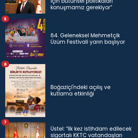
için bütünsel politikaları
konuşmamız gerekiyor”
5
64. Geleneksel Mehmetçik
Üzüm Festivali yarın başlıyor
6
Boğaziçi'ndeki açılış ve
kutlama etkinliği
7
Üstel: “İlk kez istihdam edilecek
sigortalı KKTC vatandaşları