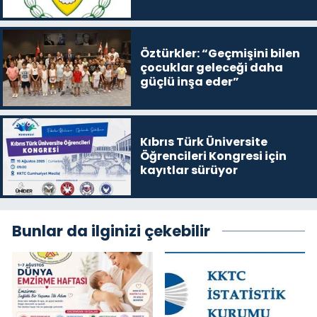
satışa çıkaracak
Öztürkler: “Geçmişini bilen
çocuklar geleceği daha
güçlü inşa eder”
Kıbrıs Türk Üniversite
Öğrencileri Kongresi için
kayıtlar sürüyor
Bunlar da ilginizi çekebilir