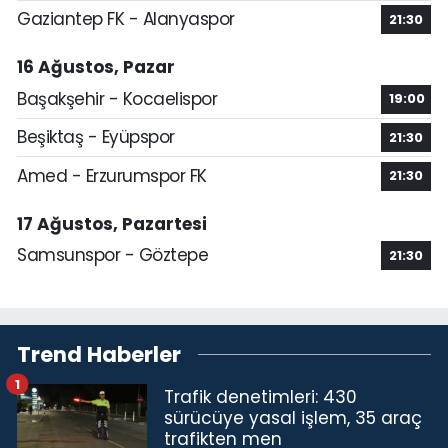
Gaziantep FK - Alanyaspor
21:30
16 Ağustos, Pazar
Başakşehir - Kocaelispor
19:00
Beşiktaş - Eyüpspor
21:30
Amed - Erzurumspor FK
21:30
17 Ağustos, Pazartesi
Samsunspor - Göztepe
21:30
Trend Haberler
1
Trafik denetimleri: 430
sürücüye yasal işlem, 35 araç
trafikten men