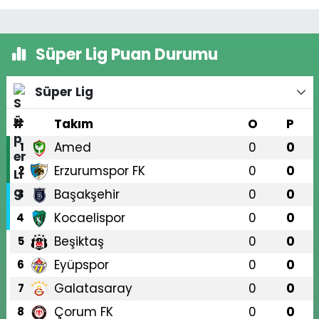
Süper Lig Puan Durumu
Süper Lig
#
Takım
O
P
Amed
0
0
1
Erzurumspor FK
0
0
2
Başakşehir
0
0
3
Kocaelispor
0
0
4
Beşiktaş
0
0
5
Eyüpspor
0
0
6
Galatasaray
0
0
7
Çorum FK
0
0
8