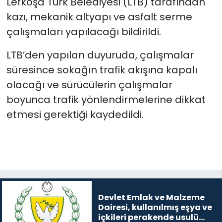
Lefkoşa Türk Belediyesi (LTB) tarafından
kazı, mekanik altyapı ve asfalt serme
SAĞLIK
çalışmaları yapılacağı bildirildi.
Spor
LTB’den yapılan duyuruda, çalışmalar
süresince sokağın trafik akışına kapalı
Teknoloji
olacağı ve sürücülerin çalışmalar
boyunca trafik yönlendirmelerine dikkat
TÜRKiYE
etmesi gerektiği kaydedildi.
Video Galeri
YAŞAM
Yazarlar
Devlet Emlak ve Malzeme
Dairesi, kullanılmış eşya ve
içkileri perakende usulü