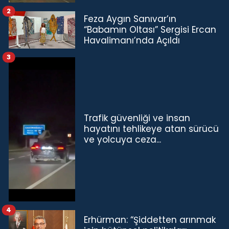
2
Feza Aygın Sanıvar’ın
“Babamın Oltası” Sergisi Ercan
Havalimanı’nda Açıldı
3
Trafik güvenliği ve insan
hayatını tehlikeye atan sürücü
ve yolcuya ceza...
4
Erhürman: “Şiddetten arınmak