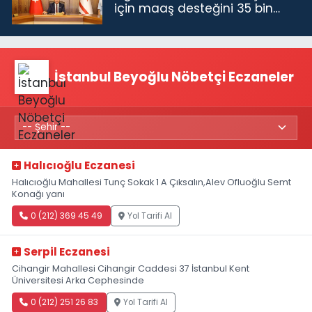
için maaş desteğini 35 bin
TL'ye çıkardık”
İstanbul Beyoğlu Nöbetçi Eczaneler
Halıcıoğlu Eczanesi
Halıcıoğlu Mahallesi Tunç Sokak 1 A Çıksalın,Alev Ofluoğlu Semt
Konağı yanı
0 (212) 369 45 49
Yol Tarifi Al
Serpil Eczanesi
Cihangir Mahallesi Cihangir Caddesi 37 İstanbul Kent
Üniversitesi Arka Cephesinde
0 (212) 251 26 83
Yol Tarifi Al