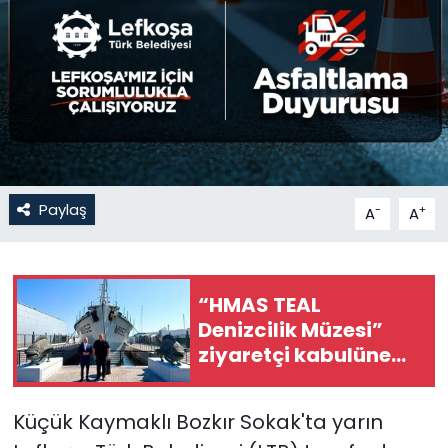
Gündem
KKTC
KKTC YEREL SEÇİM 2018
Kültür Sanat
Paylaş
-
+
A
A
Magazin
Moda
“HMAS TEAL
Denizcilik Müzesi”
Nöbetçi Eczaneler
ziyaretçi kabulüne
başladı
Otomobil Dünyası
Küçük Kaymaklı Bozkır Sokak'ta yarın
Politika