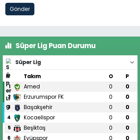
Gönder
Süper Lig Puan Durumu
Süper Lig
#
Takım
O
P
Amed
0
0
1
Erzurumspor FK
0
0
2
Başakşehir
0
0
3
Kocaelispor
0
0
4
Beşiktaş
0
0
5
Eyüpspor
0
0
6