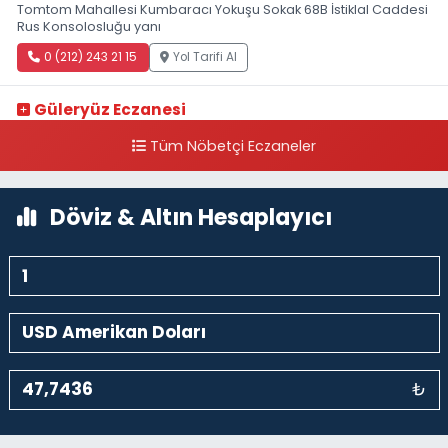
Tomtom Mahallesi Kumbaracı Yokuşu Sokak 68B İstiklal Caddesi
Rus Konsolosluğu yanı
0 (212) 243 21 15
Yol Tarifi Al
Güleryüz Eczanesi
Piripaşa Mahallesi Şaban Deresi Sokak 7 D Koç Müzesi Arkası-
Tüm Nöbetçi Eczaneler
kalaycıbahçe Meydana Doğru
0 (212) 369 95 85
Yol Tarifi Al
Döviz & Altın Hesaplayıcı
₺