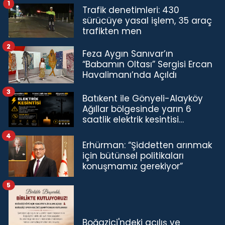
1
Trafik denetimleri: 430
sürücüye yasal işlem, 35 araç
trafikten men
2
Feza Aygın Sanıvar’ın
“Babamın Oltası” Sergisi Ercan
Havalimanı’nda Açıldı
3
Batıkent ile Gönyeli-Alayköy
Ağıllar bölgesinde yarın 6
saatlik elektrik kesintisi…
4
Erhürman: “Şiddetten arınmak
için bütünsel politikaları
konuşmamız gerekiyor”
5
Boğaziçi'ndeki açılış ve