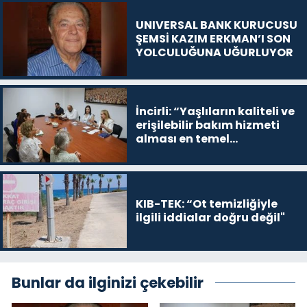
UNIVERSAL BANK KURUCUSU
ŞEMSİ KAZIM ERKMAN’I SON
YOLCULUĞUNA UĞURLUYOR
İncirli: “Yaşlıların kaliteli ve
erişilebilir bakım hizmeti
alması en temel
önceliğimiz”
KIB-TEK: “Ot temizliğiyle
ilgili iddialar doğru değil"
Bunlar da ilginizi çekebilir