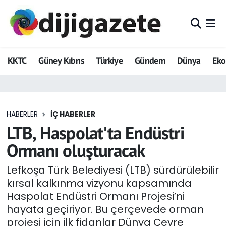
ADVERTORIAL
Hava Durumu
KKTC
Güney Kıbrıs
Türkiye
Gündem
Dünya
Ek
Dijigazete
Trafik Durumu
Dünya
Süper Lig Puan Durumu ve Fikstür
HABERLER
İÇ HABERLER
Eğitim
Tüm Manşetler
LTB, Haspolat'ta Endüstri
Ekonomi
Son Dakika Haberleri
Ormanı oluşturacak
Foto Galeri
Haber Arşivi
Lefkoşa Türk Belediyesi (LTB) sürdürülebilir
kırsal kalkınma vizyonu kapsamında
GEZİ
Haspolat Endüstri Ormanı Projesi’ni
hayata geçiriyor. Bu çerçevede orman
Güncel
projesi için ilk fidanlar Dünya Çevre