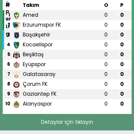
#
Takım
O
P
Amed
0
0
1
Erzurumspor FK
0
0
2
Başakşehir
0
0
3
Kocaelispor
0
0
4
Beşiktaş
0
0
5
Eyüpspor
0
0
6
Galatasaray
0
0
7
Çorum FK
0
0
8
Gaziantep FK
0
0
9
Alanyaspor
0
0
10
Detaylar için tıklayın