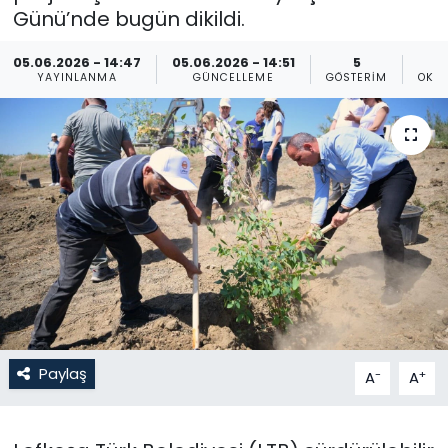
Günü’nde bugün dikildi.
Gündem
05.06.2026 - 14:47
05.06.2026 - 14:51
5
YAYINLANMA
GÜNCELLEME
GÖSTERIM
OKU
KKTC
KKTC YEREL SEÇİM 2018
Kültür Sanat
Magazin
Moda
Nöbetçi Eczaneler
Paylaş
-
+
A
A
Otomobil Dünyası
Politika