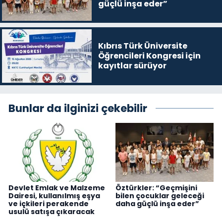
güçlü inşa eder”
Kıbrıs Türk Üniversite
Öğrencileri Kongresi için
kayıtlar sürüyor
Bunlar da ilginizi çekebilir
Devlet Emlak ve Malzeme
Öztürkler: “Geçmişini
Dairesi, kullanılmış eşya
bilen çocuklar geleceği
ve içkileri perakende
daha güçlü inşa eder”
usulü satışa çıkaracak