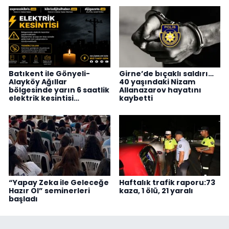
Batıkent ile Gönyeli-
Girne’de bıçaklı saldırı…
Alayköy Ağıllar
40 yaşındaki Nizam
bölgesinde yarın 6 saatlik
Allanazarov hayatını
elektrik kesintisi…
kaybetti
“Yapay Zeka ile Geleceğe
Haftalık trafik raporu:73
Hazır Ol” seminerleri
kaza, 1 ölü, 21 yaralı
başladı