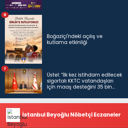
6
Boğaziçi'ndeki açılış ve
kutlama etkinliği
7
Üstel: “İlk kez istihdam edilecek
sigortalı KKTC vatandaşları
için maaş desteğini 35 bin
TL'ye çıkardık”
İstanbul Beyoğlu Nöbetçi Eczaneler