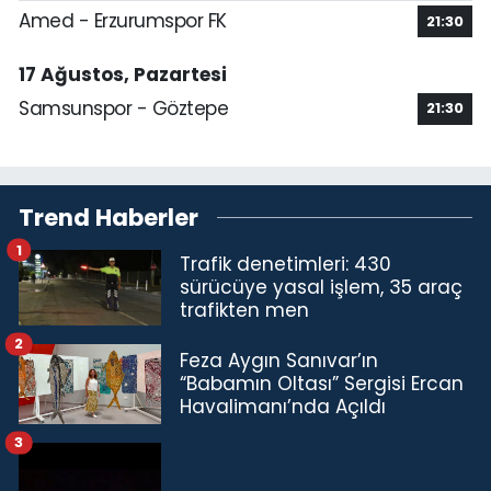
Amed - Erzurumspor FK
21:30
17 Ağustos, Pazartesi
Samsunspor - Göztepe
21:30
Trend Haberler
1
Trafik denetimleri: 430
sürücüye yasal işlem, 35 araç
trafikten men
2
Feza Aygın Sanıvar’ın
“Babamın Oltası” Sergisi Ercan
Havalimanı’nda Açıldı
3