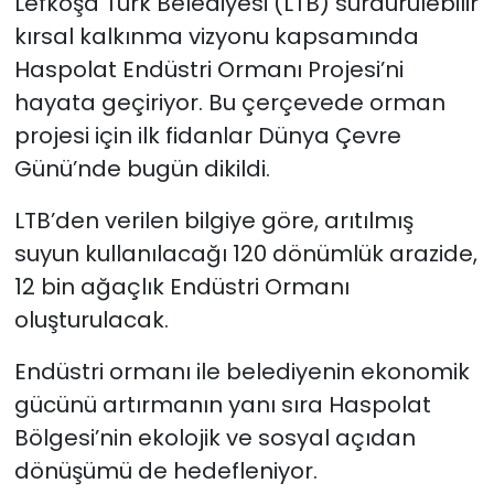
Lefkoşa Türk Belediyesi (LTB) sürdürülebilir
kırsal kalkınma vizyonu kapsamında
SAĞLIK
Haspolat Endüstri Ormanı Projesi’ni
hayata geçiriyor. Bu çerçevede orman
Spor
projesi için ilk fidanlar Dünya Çevre
Teknoloji
Günü’nde bugün dikildi.
LTB’den verilen bilgiye göre, arıtılmış
TÜRKiYE
suyun kullanılacağı 120 dönümlük arazide,
Video Galeri
12 bin ağaçlık Endüstri Ormanı
oluşturulacak.
YAŞAM
Endüstri ormanı ile belediyenin ekonomik
Yazarlar
gücünü artırmanın yanı sıra Haspolat
Bölgesi’nin ekolojik ve sosyal açıdan
dönüşümü de hedefleniyor.