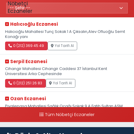
Halıcıoğlu Eczanesi
Halıcıoğlu Mahallesi Tunç Sokak 1 A Çıksalın,Alev Ofluoğlu Semt
Konağı yanı
0 (212) 369 45 49
Yol Tarifi Al
Serpil Eczanesi
Cihangir Mahallesi Cihangir Caddesi 37 İstanbul Kent
Üniversitesi Arka Cephesinde
0 (212) 251 26 83
Yol Tarifi Al
Ozan Eczanesi
Piyalepaşa Mahallesi Sağlık Ocağı Sokak 9 A Fatih Sultan ASM
Yanı
Tüm Nöbetçi Eczaneler
0 (212) 297 30 13
Yol Tarifi Al