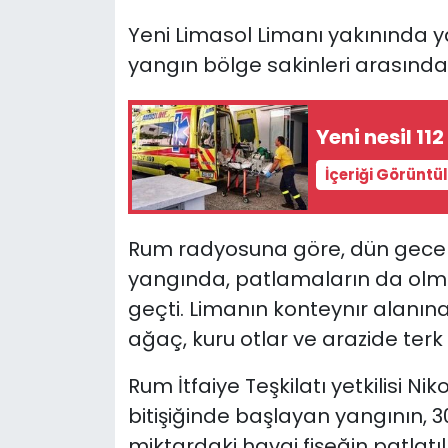
Yeni Limasol Limanı yakınında y
SAĞLIK
yangın bölge sakinleri arasınd
Spor
Yeni nesil 11
Teknoloji
İçeriği Görüntü
TÜRKiYE
Rum radyosuna göre, dün gece 2
Video Galeri
yangında, patlamaların da olmas
YAŞAM
geçti. Limanın konteynır alanı
ağaç, kuru otlar ve arazide terk 
Yazarlar
Rum İtfaiye Teşkilatı yetkilisi Ni
bitişiğinde başlayan yangının, 
miktardaki havai fişeğin patlat