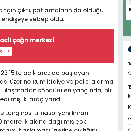
angın çıktı, patlamaların da olduğu
1
a endişeye sebep oldu.
2 acil çağrı merkezi
le
3.15'te açık arazide başlayan
G
ı üzerine Rum itfaiye ve polisi alarma
1
na ulaşmadan söndürülen yangında; bir
K
edilmiş iki araç yandı.
K
kos Longinos, Limasol yeni limanı
G
30 metrelik alana dağılmış çok
ılmaya başlaması üzerine çıktığını
G