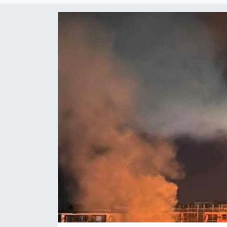
Gündem
KKTC
KKTC YEREL SEÇİM 2018
Kültür Sanat
Magazin
Moda
Nöbetçi Eczaneler
Otomobil Dünyası
Politika