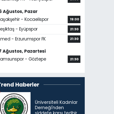
6 Ağustos, Pazar
aşakşehir - Kocaelispor
19:00
eşiktaş - Eyüpspor
21:30
med - Erzurumspor FK
21:30
7 Ağustos, Pazartesi
amsunspor - Göztepe
21:30
Trend Haberler
Üniversiteli Kadınlar
Derneği'nden
şiddete karşı tedbir