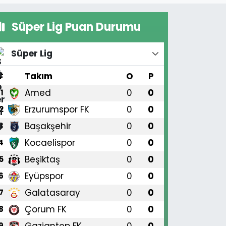
Süper Lig Puan Durumu
Süper Lig
#
Takım
O
P
Amed
0
0
1
Erzurumspor FK
0
0
2
Başakşehir
0
0
3
Kocaelispor
0
0
4
Beşiktaş
0
0
5
Eyüpspor
0
0
6
Galatasaray
0
0
7
Çorum FK
0
0
8
Gaziantep FK
0
0
9