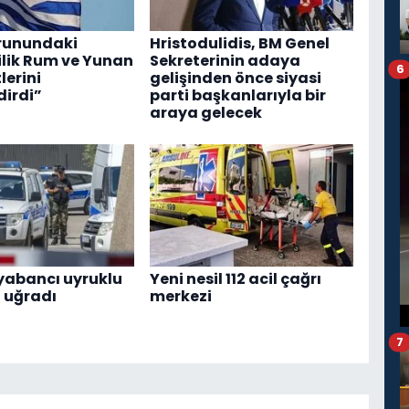
orunundaki
Hristodulidis, BM Genel
ilik Rum ve Yunan
Sekreterinin adaya
6
erini
gelişinden önce siyasi
dirdi”
parti başkanlarıyla bir
araya gelecek
 yabancı uyruklu
Yeni nesil 112 acil çağrı
a uğradı
merkezi
7