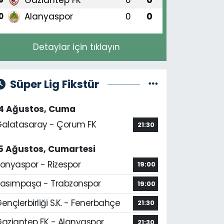
Alanyaspor
0
0
0
Detaylar için tıklayın
Süper Lig Fikstür
14 Ağustos, Cuma
alatasaray - Çorum FK
21:30
5 Ağustos, Cumartesi
onyaspor - Rizespor
19:00
asımpaşa - Trabzonspor
19:00
ençlerbirliği S.K. - Fenerbahçe
21:30
aziantep FK - Alanyaspor
21:30