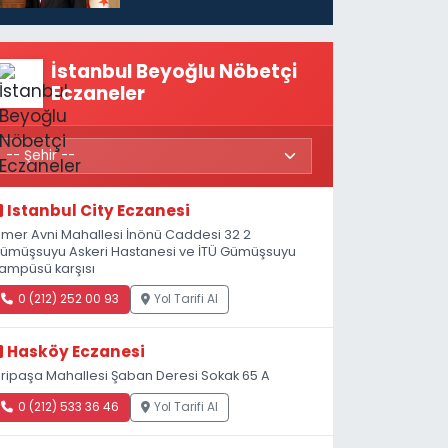
politikaları
konuşmamız
gerekiyor”
İstanbul Beyoğlu Nöbetçi
Eczaneler
Istanbul City Eczanesi
mer Avni Mahallesi İnönü Caddesi 32 2
ümüşsuyu Askeri Hastanesi ve İTÜ Gümüşsuyu
ampüsü karşısı
0 (212) 252 00 93
Yol Tarifi Al
Hasköy Eczanesi
iripaşa Mahallesi Şaban Deresi Sokak 65 A
0 (212) 533 36 46
Yol Tarifi Al