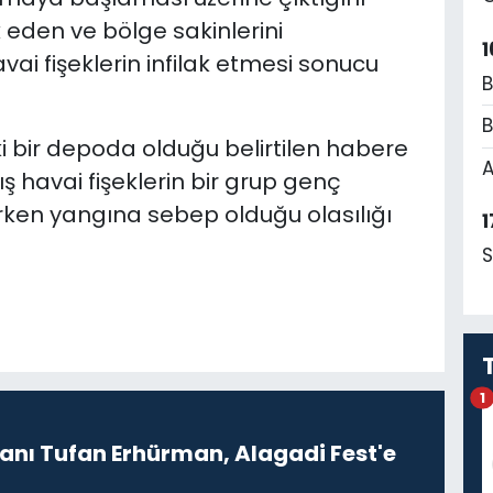
k eden ve bölge sakinlerini
1
ai fişeklerin infilak etmesi sonucu
B
B
eki bir depoda olduğu belirtilen habere
A
ş havai fişeklerin bir grup genç
ırken yangına sebep olduğu olasılığı
1
S
1
ı Tufan Erhürman, Alagadi Fest'e