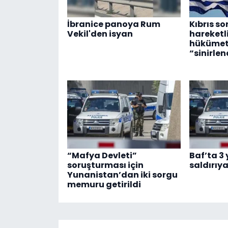
İbranice panoya Rum
Kıbrıs s
Vekil'den isyan
hareketl
hükümetl
“sinirlen
“Mafya Devleti”
Baf’ta 3
soruşturması için
saldırıy
Yunanistan’dan iki sorgu
memuru getirildi