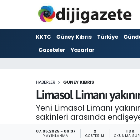
ADVERTORIAL
Hava Durumu
KKTC
Güney Kıbrıs
Türkiye
Günd
Dijigazete
Trafik Durumu
Gazeteler
Yazarlar
Dünya
Süper Lig Puan Durumu ve Fikstür
Eğitim
Tüm Manşetler
HABERLER
GÜNEY KIBRIS
Ekonomi
Son Dakika Haberleri
Limasol Limanı yakını
Foto Galeri
Haber Arşivi
Yeni Limasol Limanı yakını
sakinleri arasında endişey
GEZİ
07.05.2025 - 09:37
2
1 DK
Güncel
YAYINLANMA
GÖSTERIM
OKUNMA SÜR