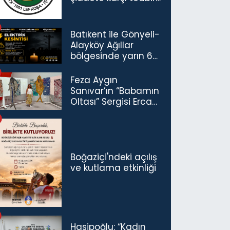
çağrısı
Batıkent ile Gönyeli-
Alayköy Ağıllar
bölgesinde yarın 6
saatlik elektrik
kesintisi…
Feza Aygın
Sanıvar’ın “Babamın
Oltası” Sergisi Ercan
Havalimanı’nda
Açıldı
Boğaziçi'ndeki açılış
ve kutlama etkinliği
Hasipoğlu: “Kadın