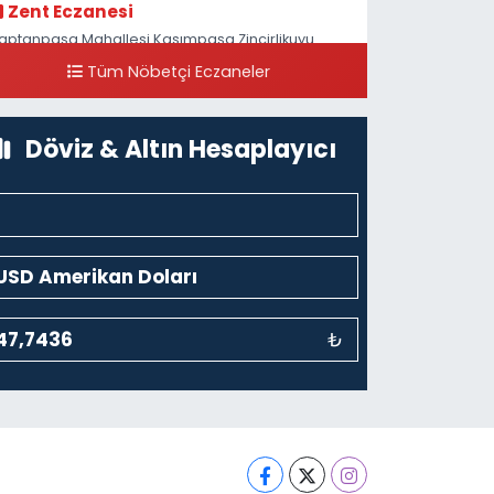
Zent Eczanesi
aptanpaşa Mahallesi Kasımpaşa Zincirlikuyu
addesi 123B İstanbul Beyoğlu 4 Nolu ASM Karşısı
Tüm Nöbetçi Eczaneler
0 (212) 297 96 92
Yol Tarifi Al
Döviz & Altın Hesaplayıcı
₺