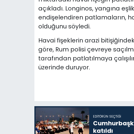
açıkladı. Longinos, yangına eşli
endişelendiren patlamaların, hav
olduğunu söyledi.
Havai fişeklerin arazi bitişiğind
göre, Rum polisi çevreye saçılmı
tarafından patlatılmaya çalışıl
üzerinde duruyor.
EDITÖRÜN SEÇTIĞI
Cumhurbaşkan
katıldı