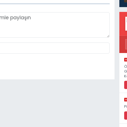
Ö
G
K
P