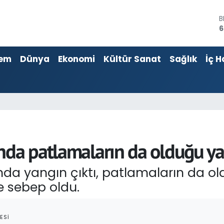
B
6
4
5
em
Dünya
Ekonomi
Kültür Sanat
Sağlık
İç H
S
6
G
6
B
1
nda patlamaların da olduğu ya
nda yangın çıktı, patlamaların da o
e sebep oldu.
ESI