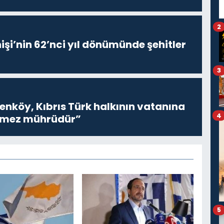
2
işi’nin 62’nci yıl dönümünde şehitler
3
renköy, Kıbrıs Türk halkının vatanına
4
inmez mührüdür”
5