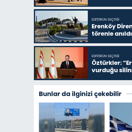
EDITÖRÜN SEÇTIĞI
Erenköy Diren
törenle anıldı
EDITÖRÜN SEÇTIĞI
Öztürkler: “E
vurduğu sil
Bunlar da ilginizi çekebilir