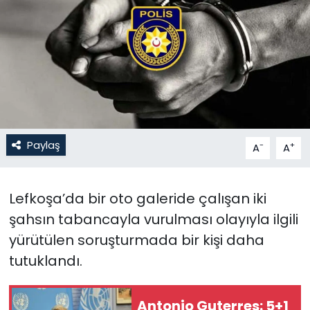
Gündem
KKTC
KKTC YEREL SEÇİM 2018
Kültür Sanat
Paylaş
-
+
A
A
Magazin
Lefkoşa’da bir oto galeride çalışan iki
Moda
şahsın tabancayla vurulması olayıyla ilgili
Nöbetçi Eczaneler
yürütülen soruşturmada bir kişi daha
tutuklandı.
Otomobil Dünyası
Antonio Guterres: 5+1
Politika