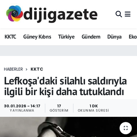
ADVERTORIAL
Hava Durumu
KKTC
Güney Kıbrıs
Türkiye
Gündem
Dünya
Ek
Dijigazete
Trafik Durumu
Dünya
Süper Lig Puan Durumu ve Fikstür
HABERLER
KKTC
Eğitim
Tüm Manşetler
Lefkoşa'daki silahlı saldırıyla
Ekonomi
Son Dakika Haberleri
ilgili bir kişi daha tutuklandı
Foto Galeri
Haber Arşivi
30.01.2026 - 14:17
17
1 DK
YAYINLANMA
GÖSTERIM
OKUNMA SÜRESI
GEZİ
Güncel