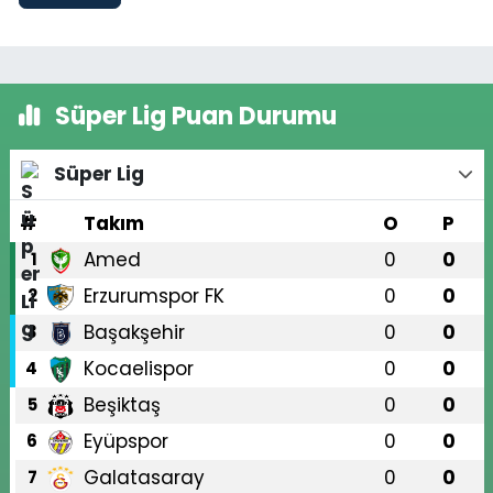
Süper Lig Puan Durumu
Süper Lig
#
Takım
O
P
Amed
0
0
1
Erzurumspor FK
0
0
2
Başakşehir
0
0
3
Kocaelispor
0
0
4
Beşiktaş
0
0
5
Eyüpspor
0
0
6
Galatasaray
0
0
7