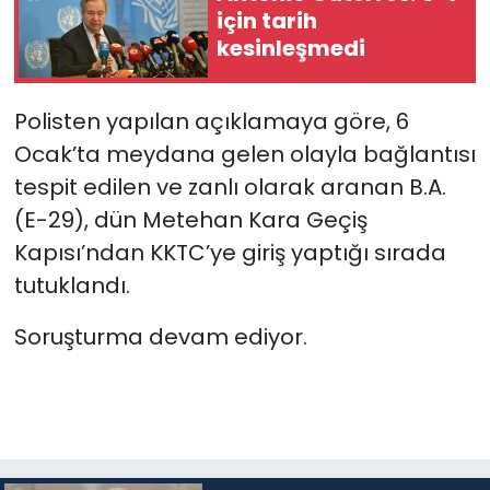
için tarih
kesinleşmedi
SAĞLIK
Spor
Polisten yapılan açıklamaya göre, 6
Ocak’ta meydana gelen olayla bağlantısı
Teknoloji
tespit edilen ve zanlı olarak aranan B.A.
(E-29), dün Metehan Kara Geçiş
TÜRKiYE
Kapısı’ndan KKTC’ye giriş yaptığı sırada
Video Galeri
tutuklandı.
YAŞAM
Soruşturma devam ediyor.
Yazarlar