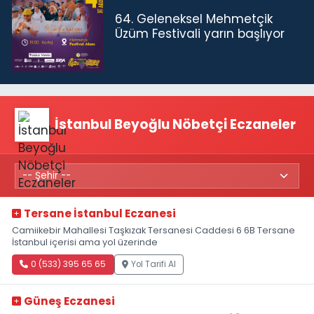
64. Geleneksel Mehmetçik
Üzüm Festivali yarın başlıyor
İstanbul Beyoğlu Nöbetçi Eczaneler
Tersane İstanbul Eczanesi
Camiikebir Mahallesi Taşkızak Tersanesi Caddesi 6 6B Tersane
İstanbul içerisi ama yol üzerinde
0 (533) 395 65 65
Yol Tarifi Al
Güneş Eczanesi