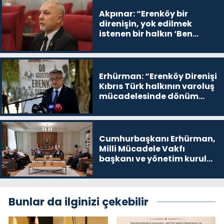
Akpınar: “Erenköy bir
direnişin, yok edilmek
istenen bir halkın ‘Ben
buradayım ve var olmaya
devam edeceğim’ dediği
yer
Erhürman: “Erenköy Direnişi
Kıbrıs Türk halkının varoluş
mücadelesinde dönüm
noktalarından biri”
Cumhurbaşkanı Erhürman,
Milli Mücadele Vakfı
başkanı ve yönetim kurulu
üyelerini kabul etti
Bunlar da ilginizi çekebilir