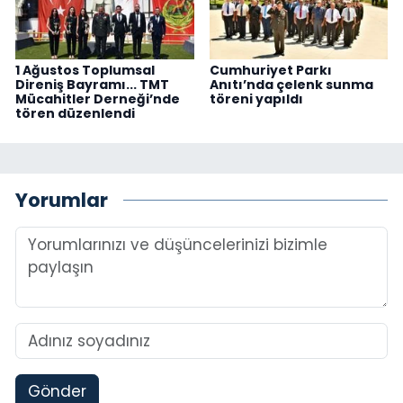
1 Ağustos Toplumsal
Cumhuriyet Parkı
Direniş Bayramı... TMT
Anıtı’nda çelenk sunma
Mücahitler Derneği’nde
töreni yapıldı
tören düzenlendi
Yorumlar
Gönder