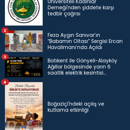
Üniversiteli Kadınlar
Derneği'nden şiddete karşı
tedbir çağrısı
2
Feza Aygın Sanıvar’ın
“Babamın Oltası” Sergisi Ercan
Havalimanı’nda Açıldı
3
Batıkent ile Gönyeli-Alayköy
Ağıllar bölgesinde yarın 6
saatlik elektrik kesintisi…
4
Boğaziçi'ndeki açılış ve
kutlama etkinliği