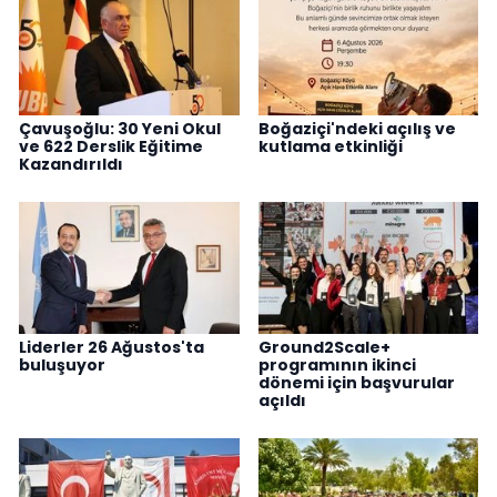
Çavuşoğlu: 30 Yeni Okul
Boğaziçi'ndeki açılış ve
ve 622 Derslik Eğitime
kutlama etkinliği
Kazandırıldı
Liderler 26 Ağustos'ta
Ground2Scale+
buluşuyor
programının ikinci
dönemi için başvurular
açıldı