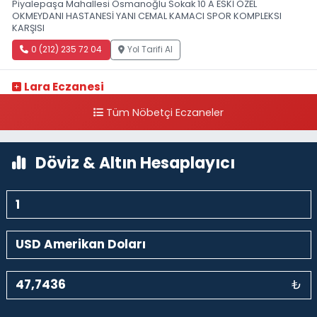
Piyalepaşa Mahallesi Osmanoğlu Sokak 10 A ESKİ ÖZEL
OKMEYDANI HASTANESİ YANI CEMAL KAMACI SPOR KOMPLEKSI
KARŞISI
0 (212) 235 72 04
Yol Tarifi Al
Lara Eczanesi
Cihangir Mahallesi Sıraselviler Caddesi 73 A TAKSİM İLK YARDIM
Tüm Nöbetçi Eczaneler
HASTANESİ KARŞISI
0 (212) 293 90 86
Yol Tarifi Al
Döviz & Altın Hesaplayıcı
₺