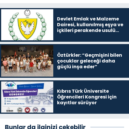
Devlet Emlak ve Malzeme
Dairesi, kullanılmış eşya ve
içkileri perakende usulü
satışa çıkaracak
Öztürkler: “Geçmişini bilen
çocuklar geleceği daha
güçlü inşa eder”
Kıbrıs Türk Üniversite
Öğrencileri Kongresi için
kayıtlar sürüyor
Bunlar da ilginizi çekebilir