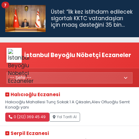
7
Üstel: “İlk kez istihdam edilecek
sigortalı KKTC vatandaşları
için maaş desteğini 35 bin
TL'ye çıkardık”
İstanbul Beyoğlu Nöbetçi Eczaneler
Halıcıoğlu Eczanesi
Halıcıoğlu Mahallesi Tunç Sokak 1 A Çıksalın,Alev Ofluoğlu Semt
Konağı yanı
0 (212) 369 45 49
Yol Tarifi Al
Serpil Eczanesi