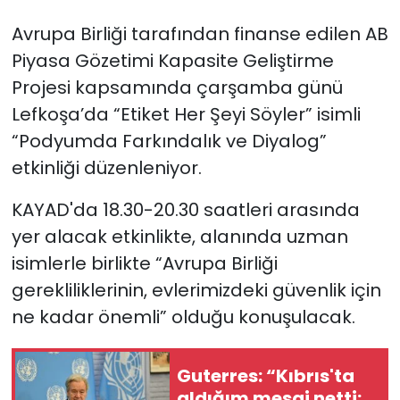
Avrupa Birliği tarafından finanse edilen AB
SAĞLIK
Piyasa Gözetimi Kapasite Geliştirme
Projesi kapsamında çarşamba günü
Spor
Lefkoşa’da “Etiket Her Şeyi Söyler” isimli
Teknoloji
“Podyumda Farkındalık ve Diyalog”
etkinliği düzenleniyor.
TÜRKiYE
KAYAD'da 18.30-20.30 saatleri arasında
Video Galeri
yer alacak etkinlikte, alanında uzman
isimlerle birlikte “Avrupa Birliği
YAŞAM
gerekliliklerinin, evlerimizdeki güvenlik için
Yazarlar
ne kadar önemli” olduğu konuşulacak.
Guterres: “Kıbrıs'ta
aldığım mesaj netti: