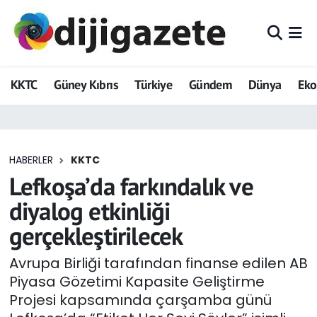
ADVERTORIAL
Hava Durumu
KKTC
Güney Kıbrıs
Türkiye
Gündem
Dünya
Ek
Dijigazete
Trafik Durumu
Dünya
Süper Lig Puan Durumu ve Fikstür
HABERLER
KKTC
Eğitim
Tüm Manşetler
Lefkoşa’da farkındalık ve
Ekonomi
Son Dakika Haberleri
diyalog etkinliği
gerçekleştirilecek
Foto Galeri
Haber Arşivi
Avrupa Birliği tarafından finanse edilen AB
GEZİ
Piyasa Gözetimi Kapasite Geliştirme
Projesi kapsamında çarşamba günü
Güncel