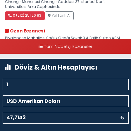
Cihangir Mahallesi Cihangir Caddesi 37 İstanbul Kent
Üniversitesi Arka Cephesinde
0 (212) 251 26 83
Yol Tarifi Al
Ozan Eczanesi
Piyalepaşa Mahallesi Sağlık Ocağı Sokak 9 A Fatih Sultan ASM
Yanı
Tüm Nöbetçi Eczaneler
0 (212) 297 30 13
Yol Tarifi Al
Döviz & Altın Hesaplayıcı
₺