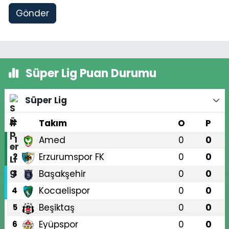
Gönder
Süper Lig Puan Durumu
Süper Lig
#
Takım
O
P
Amed
0
0
1
Erzurumspor FK
0
0
2
Başakşehir
0
0
3
Kocaelispor
0
0
4
Beşiktaş
0
0
5
Eyüpspor
0
0
6