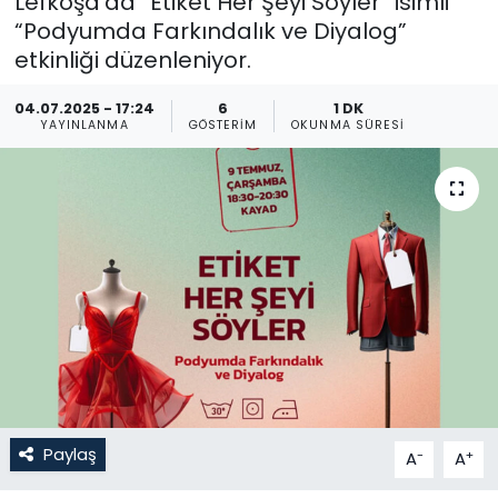
Lefkoşa’da “Etiket Her Şeyi Söyler” isimli
“Podyumda Farkındalık ve Diyalog”
Gündem
etkinliği düzenleniyor.
KKTC
04.07.2025 - 17:24
6
1 DK
YAYINLANMA
GÖSTERIM
OKUNMA SÜRESI
KKTC YEREL SEÇİM 2018
Kültür Sanat
Magazin
Moda
Nöbetçi Eczaneler
Otomobil Dünyası
Paylaş
-
+
A
A
Politika