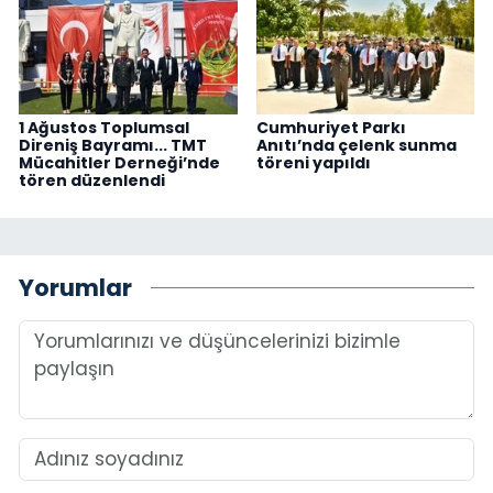
1 Ağustos Toplumsal
Cumhuriyet Parkı
Direniş Bayramı... TMT
Anıtı’nda çelenk sunma
Mücahitler Derneği’nde
töreni yapıldı
tören düzenlendi
Yorumlar