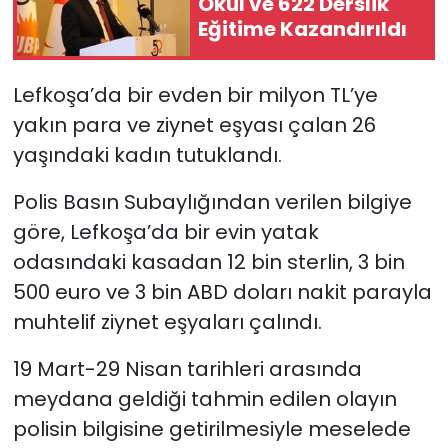
Okul ve 622 Derslik
Eğitime Kazandırıldı
SAĞLIK
Lefkoşa’da bir evden bir milyon TL’ye
Spor
yakın para ve ziynet eşyası çalan 26
Teknoloji
yaşındaki kadın tutuklandı.
TÜRKiYE
Polis Basın Subaylığından verilen bilgiye
göre, Lefkoşa’da bir evin yatak
Video Galeri
odasındaki kasadan 12 bin sterlin, 3 bin
500 euro ve 3 bin ABD doları nakit parayla
YAŞAM
muhtelif ziynet eşyaları çalındı.
Yazarlar
19 Mart-29 Nisan tarihleri arasında
meydana geldiği tahmin edilen olayın
polisin bilgisine getirilmesiyle meselede