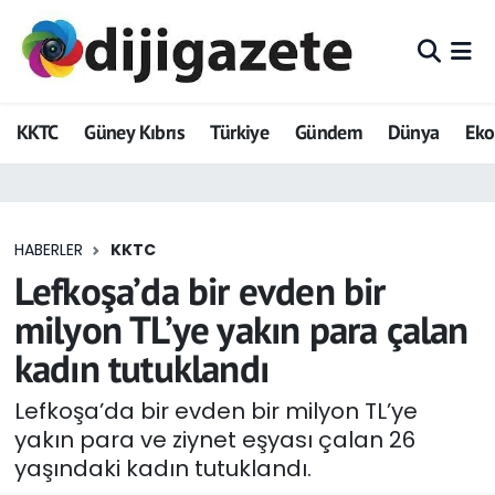
ADVERTORIAL
Hava Durumu
KKTC
Güney Kıbrıs
Türkiye
Gündem
Dünya
Ek
Dijigazete
Trafik Durumu
Dünya
Süper Lig Puan Durumu ve Fikstür
HABERLER
KKTC
Eğitim
Tüm Manşetler
Lefkoşa’da bir evden bir
Ekonomi
Son Dakika Haberleri
milyon TL’ye yakın para çalan
kadın tutuklandı
Foto Galeri
Haber Arşivi
Lefkoşa’da bir evden bir milyon TL’ye
GEZİ
yakın para ve ziynet eşyası çalan 26
yaşındaki kadın tutuklandı.
Güncel