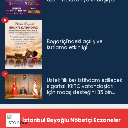
6
Boğaziçi'ndeki açılış ve
kutlama etkinliği
7
Üstel: “İlk kez istihdam edilecek
sigortalı KKTC vatandaşları
için maaş desteğini 35 bin
TL'ye çıkardık”
İstanbul Beyoğlu Nöbetçi Eczaneler