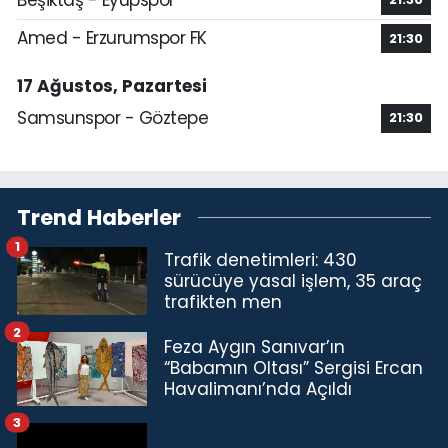
Amed - Erzurumspor FK
21:30
17 Ağustos, Pazartesi
Samsunspor - Göztepe
21:30
Trend Haberler
1
Trafik denetimleri: 430
sürücüye yasal işlem, 35 araç
trafikten men
2
Feza Aygın Sanıvar’ın
“Babamın Oltası” Sergisi Ercan
Havalimanı’nda Açıldı
3