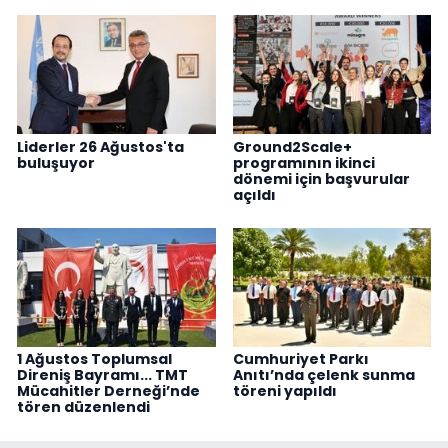
Liderler 26 Ağustos'ta
Ground2Scale+
buluşuyor
programının ikinci
dönemi için başvurular
açıldı
1 Ağustos Toplumsal
Cumhuriyet Parkı
Direniş Bayramı... TMT
Anıtı’nda çelenk sunma
Mücahitler Derneği’nde
töreni yapıldı
tören düzenlendi