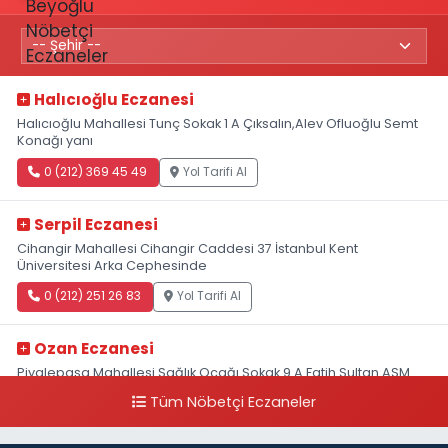
Halıcıoğlu Eczanesi
Halıcıoğlu Mahallesi Tunç Sokak 1 A Çıksalın,Alev Ofluoğlu Semt
Konağı yanı
0 (212) 369 45 49
Yol Tarifi Al
Serpil Eczanesi
Cihangir Mahallesi Cihangir Caddesi 37 İstanbul Kent
Üniversitesi Arka Cephesinde
0 (212) 251 26 83
Yol Tarifi Al
Ozan Eczanesi
Piyalepaşa Mahallesi Sağlık Ocağı Sokak 9 A Fatih Sultan ASM
Yanı
Tüm Nöbetçi Eczaneler
0 (212) 297 30 13
Yol Tarifi Al