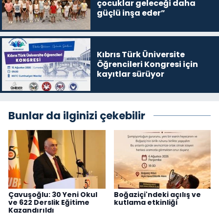
çocuklar geleceği daha
güçlü inşa eder”
Kıbrıs Türk Üniversite
Öğrencileri Kongresi için
kayıtlar sürüyor
Bunlar da ilginizi çekebilir
Çavuşoğlu: 30 Yeni Okul
Boğaziçi'ndeki açılış ve
ve 622 Derslik Eğitime
kutlama etkinliği
Kazandırıldı