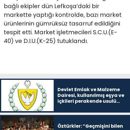
bağlı ekipler dün Lefkoşa’daki bir
markette yaptığı kontrolde, bazı market
ürünlerinin gümrüksüz tasarruf edildiğini
tespit etti. Market işletmecileri S.C.U.(E-
40) ve D.I.U.(K-25) tutuklandı.
Devlet Emlak ve Malzeme
Dairesi, kullanılmış eşya ve
içkileri perakende usulü
satışa çıkaracak
Öztürkler: “Geçmişini bilen