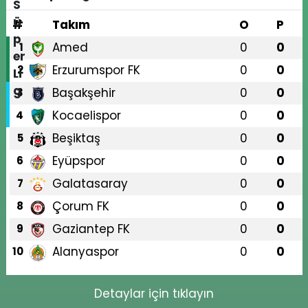
#
Takım
O
P
Amed
0
0
1
Erzurumspor FK
0
0
2
Başakşehir
0
0
3
Kocaelispor
0
0
4
Beşiktaş
0
0
5
Eyüpspor
0
0
6
Galatasaray
0
0
7
Çorum FK
0
0
8
Gaziantep FK
0
0
9
Alanyaspor
0
0
10
Detaylar için tıklayın