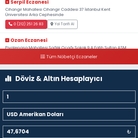
Serpil Eczanesi
Cihangir Mahallesi Cihangir Caddesi 37 İstanbul Kent
Üniversitesi Arka Cephesinde
0 (212) 251 26 83
Yol Tarifi Al
Ozan Eczanesi
Piyalepaşa Mahallesi Sağlık Ocağı Sokak 9 A Fatih Sultan ASM
Yanı
Tüm Nöbetçi Eczaneler
0 (212) 297 30 13
Yol Tarifi Al
Döviz & Altın Hesaplayıcı
₺