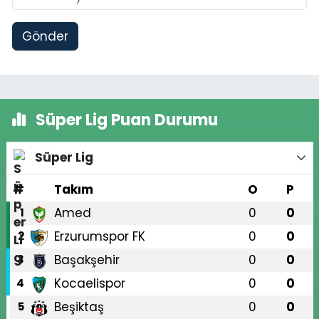
Gönder
Süper Lig Puan Durumu
Süper Lig
#
Takım
O
P
Amed
0
0
1
Erzurumspor FK
0
0
2
Başakşehir
0
0
3
Kocaelispor
0
0
4
Beşiktaş
0
0
5