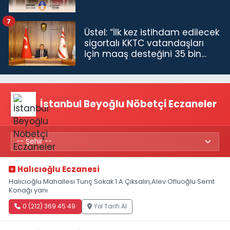
7
Üstel: “İlk kez istihdam edilecek
sigortalı KKTC vatandaşları
için maaş desteğini 35 bin
TL'ye çıkardık”
İstanbul Beyoğlu Nöbetçi Eczaneler
Halıcıoğlu Eczanesi
Halıcıoğlu Mahallesi Tunç Sokak 1 A Çıksalın,Alev Ofluoğlu Semt
Konağı yanı
0 (212) 369 45 49
Yol Tarifi Al