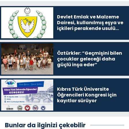
Devlet Emlak ve Malzeme
Dairesi, kullanılmış eşya ve
içkileri perakende usulü
satışa çıkaracak
Öztürkler: “Geçmişini bilen
çocuklar geleceği daha
güçlü inşa eder”
Kıbrıs Türk Üniversite
Öğrencileri Kongresi için
kayıtlar sürüyor
Bunlar da ilginizi çekebilir