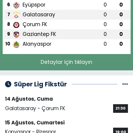
Eyüpspor
0
0
6
Galatasaray
0
0
7
Çorum FK
0
0
8
Gaziantep FK
0
0
9
Alanyaspor
0
0
10
Detaylar için tıklayın
Süper Lig Fikstür
14 Ağustos, Cuma
Galatasaray - Çorum FK
21:30
15 Ağustos, Cumartesi
Konyaspor - Rizespor
19:00