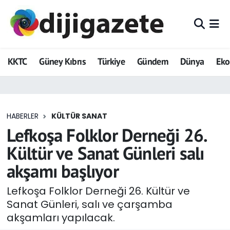
ADVERTORIAL
Hava Durumu
KKTC
Güney Kıbrıs
Türkiye
Gündem
Dünya
Ek
Dijigazete
Trafik Durumu
Dünya
Süper Lig Puan Durumu ve Fikstür
HABERLER
KÜLTÜR SANAT
Eğitim
Tüm Manşetler
Lefkoşa Folklor Derneği 26.
Ekonomi
Son Dakika Haberleri
Kültür ve Sanat Günleri salı
akşamı başlıyor
Foto Galeri
Haber Arşivi
Lefkoşa Folklor Derneği 26. Kültür ve
GEZİ
Sanat Günleri, salı ve çarşamba
akşamları yapılacak.
Güncel