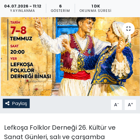
04.07.2026 - 11:12
6
1 DK
Gündem
YAYINLANMA
GÖSTERIM
OKUNMA SÜRESI
KKTC
KKTC YEREL SEÇİM 2018
Kültür Sanat
Magazin
Moda
Paylaş
-
+
A
A
Nöbetçi Eczaneler
Otomobil Dünyası
Lefkoşa Folklor Derneği 26. Kültür ve
Sanat Günleri, salı ve çarşamba
Politika