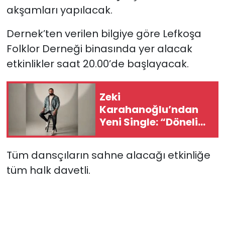
akşamları yapılacak.
SAĞLIK
Dernek’ten verilen bilgiye göre Lefkoşa
Folklor Derneği binasında yer alacak
Spor
etkinlikler saat 20.00’de başlayacak.
Teknoloji
Zeki
TÜRKiYE
Karahanoğlu’ndan
Yeni Single: “Dönelim
Video Galeri
Başına”
YAŞAM
Tüm dansçıların sahne alacağı etkinliğe
tüm halk davetli.
Yazarlar