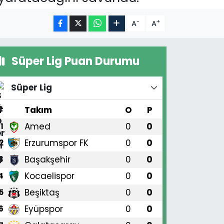
-
+
A
A
Süper Lig Puan Durumu
Süper Lig
#
Takım
O
P
Amed
0
0
1
Erzurumspor FK
0
0
2
Başakşehir
0
0
3
Kocaelispor
0
0
4
Beşiktaş
0
0
5
Eyüpspor
0
0
6