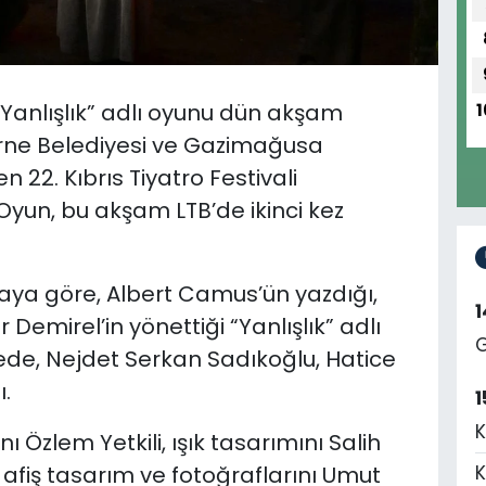
“Yanlışlık” adlı oyunu dün akşam
1
Girne Belediyesi ve Gazimağusa
n 22. Kıbrıs Tiyatro Festivali
Oyun, bu akşam LTB’de ikinci kez
aya göre, Albert Camus’ün yazdığı,
 Demirel’in yönettiği “Yanlışlık” adlı
G
de, Nejdet Serkan Sadıkoğlu, Hatice
ı.
1
K
Özlem Yetkili, ışık tasarımını Salih
, afiş tasarım ve fotoğraflarını Umut
K