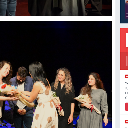
Y
1
C
S