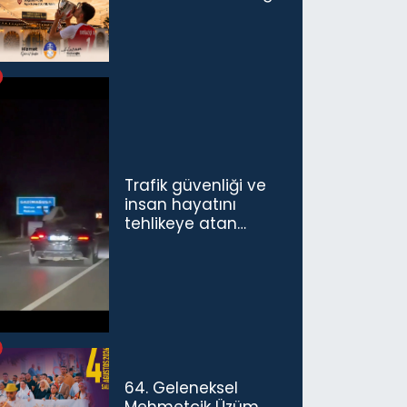
Trafik güvenliği ve
insan hayatını
tehlikeye atan
sürücü ve yolcuya
ceza...
64. Geleneksel
Mehmetçik Üzüm