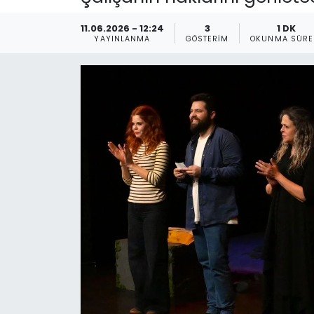
Gündem
11.06.2026 - 12:24
3
1 DK
YAYINLANMA
GÖSTERIM
OKUNMA SÜRE
KKTC
KKTC YEREL SEÇİM 2018
Kültür Sanat
Magazin
Moda
Nöbetçi Eczaneler
Otomobil Dünyası
Politika