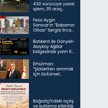
430 sürücüye yasal
işlem, 35 araç
trafikten men
Feza Aygın
Sanıvar’ın “Babamın
Oltası” Sergisi Ercan
Havalimanı’nda
Açıldı
Batıkent ile Gönyeli-
Alayköy Ağıllar
bölgesinde yarın 6
saatlik elektrik
kesintisi…
Erhürman:
“Şiddetten arınmak
için bütünsel
politikaları
konuşmamız
gerekiyor”
Boğaziçi'ndeki açılış
ve kutlama etkinliği