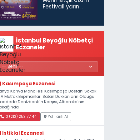
Festivali yarın
başlıyor
İstanbul Beyoğlu Nöbetçi
Eczaneler
Kasımpaşa Eczanesi
ahya Kahya Mahallesi Kasımpaşa Bostanı Sokak
8A Mutfak Ekipmanları Satan Dükkanların Olduğu
addede Denizbank'ın Karşısı, Albaraka'nın
okağında
0 (212) 253 77 44
Yol Tarifi Al
Istiklal Eczanesi