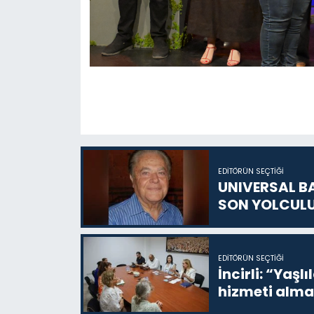
EDITÖRÜN SEÇTIĞI
UNIVERSAL B
SON YOLCUL
EDITÖRÜN SEÇTIĞI
İncirli: “Yaşlı
hizmeti alma