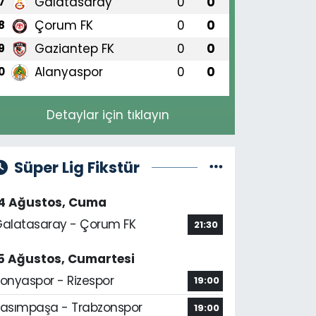
Galatasaray
0
0
7
Çorum FK
0
0
8
Gaziantep FK
0
0
9
Alanyaspor
0
0
0
Detaylar için tıklayın
Süper Lig Fikstür
14 Ağustos, Cuma
alatasaray - Çorum FK
21:30
5 Ağustos, Cumartesi
onyaspor - Rizespor
19:00
asımpaşa - Trabzonspor
19:00