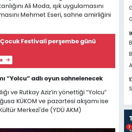
tanlığını Ali Moda, ışık uygulamasını
G
amasını Mehmet Eseri, sahne amirliğini
G
1
i Çocuk Festivali perşembe günü
B
B
le
A
ı “Yolcu” adlı oyun sahnelenecek
1
S
ğı ve Rutkay Aziz’in yönettiği “Yolcu”
ğusa KÜKOM ve pazartesi akşamı ise
 Kültür Merkezi'de (YDÜ AKM)
1