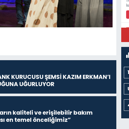
T
İ
P
M
ANK KURUCUSU ŞEMSİ KAZIM ERKMAN’I
UĞUNA UĞURLUYOR
ların kaliteli ve erişilebilir bakım
sı en temel önceliğimiz”