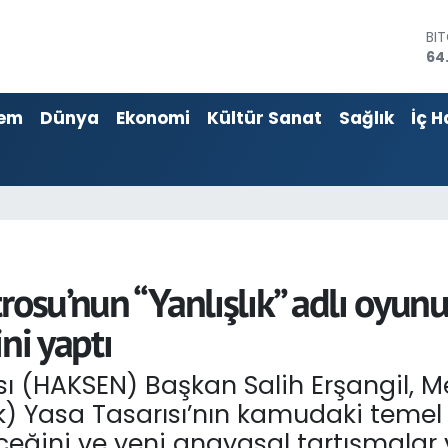
DO
47
EU
55
em
Dünya
Ekonomi
Kültür Sanat
Sağlık
İç H
ST
64
GR
66
Bİ
13
BI
64
osu’nun “Yanlışlık” adlı oyunu 
ni yaptı
ası (HAKSEN) Başkan Salih Erşangil,
ik) Yasa Tasarısı’nın kamudaki temel
teceğini ve yeni anayasal tartışmala