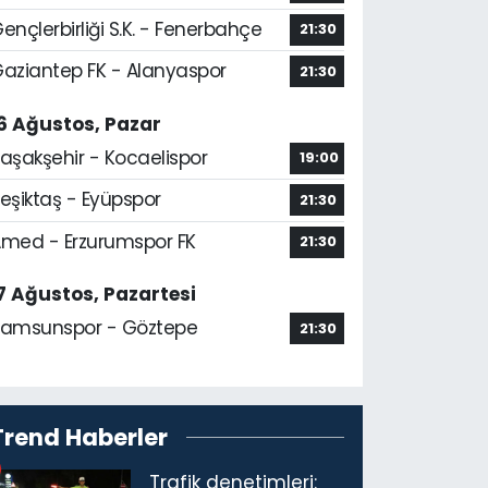
ençlerbirliği S.K. - Fenerbahçe
21:30
aziantep FK - Alanyaspor
21:30
6 Ağustos, Pazar
aşakşehir - Kocaelispor
19:00
eşiktaş - Eyüpspor
21:30
med - Erzurumspor FK
21:30
7 Ağustos, Pazartesi
amsunspor - Göztepe
21:30
Trend Haberler
Trafik denetimleri: