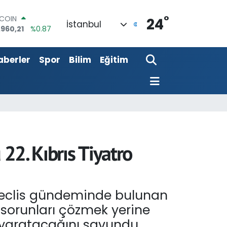
°
LAR
24
İstanbul
,7436
%0.18
RO
,2510
%0.32
aberler
Spor
Bilim
Eğitim
ERLİN
,4811
%0.38
AM ALTIN
60.55
%0.03
ST100
.779
%-14
TCOIN
.960,21
%0.87
22. Kıbrıs Tiyatro
 Meclis gündeminde bulunan
 sorunları çözmek yerine
r yaratacağını savundu.