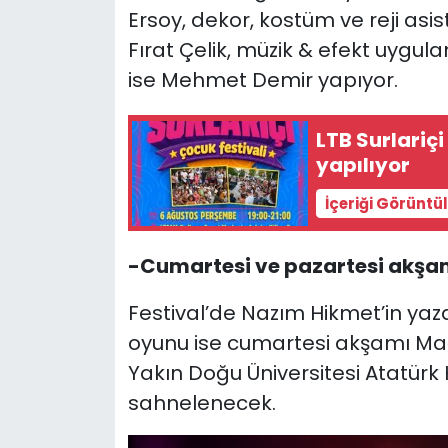
Ersoy, dekor, kostüm ve reji asis
Fırat Çelik, müzik & efekt uygul
ise Mehmet Demir yapıyor.
LTB Surlariç
yapılıyor
İçeriği Görüntü
-Cumartesi ve pazartesi akşam
Festival’de Nazım Hikmet’in yazdı
oyunu ise cumartesi akşamı Ma
Yakın Doğu Üniversitesi Atatürk
sahnelenecek.