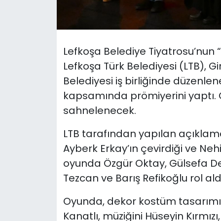
SAĞLIK
Spor
Lefkoşa Belediye Tiyatrosu’nun 
Lefkoşa Türk Belediyesi (LTB), 
Teknoloji
Belediyesi iş birliğinde düzenlene
kapsamında prömiyerini yaptı.
TÜRKiYE
sahnelenecek.
Video Galeri
LTB tarafından yapılan açıklam
Ayberk Erkay’ın çevirdiği ve Nehir
YAŞAM
oyunda Özgür Oktay, Gülsefa De
Yazarlar
Tezcan ve Barış Refikoğlu rol ald
Oyunda, dekor kostüm tasarımını 
Kanatlı, müziğini Hüseyin Kırmızı