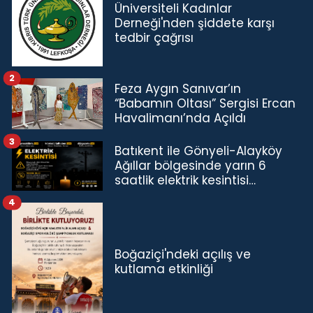
Üniversiteli Kadınlar
Derneği'nden şiddete karşı
tedbir çağrısı
2
Feza Aygın Sanıvar’ın
“Babamın Oltası” Sergisi Ercan
Havalimanı’nda Açıldı
3
Batıkent ile Gönyeli-Alayköy
Ağıllar bölgesinde yarın 6
saatlik elektrik kesintisi…
4
Boğaziçi'ndeki açılış ve
kutlama etkinliği