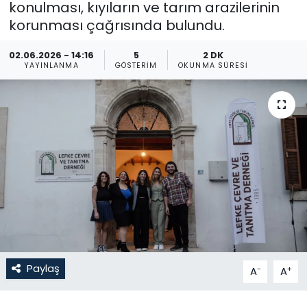
konulması, kıyıların ve tarım arazilerinin
korunması çağrısında bulundu.
Gündem
02.06.2026 - 14:16
5
2 DK
KKTC
YAYINLANMA
GÖSTERIM
OKUNMA SÜRESI
KKTC YEREL SEÇİM 2018
Kültür Sanat
Magazin
Moda
Nöbetçi Eczaneler
Otomobil Dünyası
Paylaş
-
+
A
A
Politika