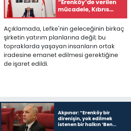
“Erenköy’de verilen
mücadele, Kıbrıs
Türk halkının
vatanına sahip
Açıklamada, Lefke'nin geleceğinin birkaç
çıkma iradesinin en
şirketin yatırım planlarına değil; bu
güçlü
göstergelerinden
topraklarda yaşayan insanların ortak
iradesine emanet edilmesi gerektiğine
de işaret edildi.
Akpınar: “Erenköy bir
direnişin, yok edilmek
istenen bir halkın ‘Ben
buradayım ve var olmaya