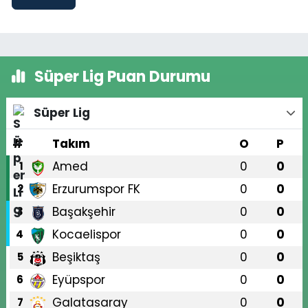
Süper Lig Puan Durumu
Süper Lig
#
Takım
O
P
Amed
0
0
1
Erzurumspor FK
0
0
2
Başakşehir
0
0
3
Kocaelispor
0
0
4
Beşiktaş
0
0
5
Eyüpspor
0
0
6
Galatasaray
0
0
7