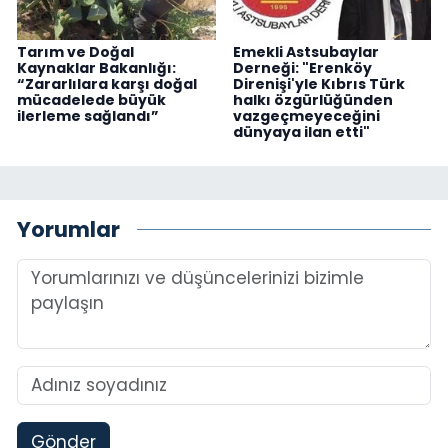
Tarım ve Doğal
Emekli Astsubaylar
Kaynaklar Bakanlığı:
Derneği: "Erenköy
“Zararlılara karşı doğal
Direnişi'yle Kıbrıs Türk
mücadelede büyük
halkı özgürlüğünden
ilerleme sağlandı”
vazgeçmeyeceğini
dünyaya ilan etti"
Yorumlar
Gönder