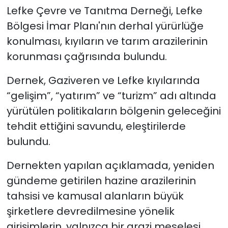
Lefke Çevre ve Tanıtma Derneği,
Lefke
SAĞLIK
Bölgesi İmar Planı'nın derhal yürürlüğe
konulması, kıyıların ve tarım arazilerinin
Spor
korunması çağrısında bulundu.
Teknoloji
Dernek, Gaziveren ve Lefke kıyılarında
“gelişim”, “yatırım” ve “turizm” adı altında
TÜRKiYE
yürütülen politikaların bölgenin geleceğini
tehdit ettiğini savundu, eleştirilerde
Video Galeri
bulundu.
YAŞAM
Dernekten yapılan açıklamada, yeniden
Yazarlar
gündeme getirilen hazine arazilerinin
tahsisi ve kamusal alanların büyük
şirketlere devredilmesine yönelik
girişimlerin, yalnızca bir arazi meselesi