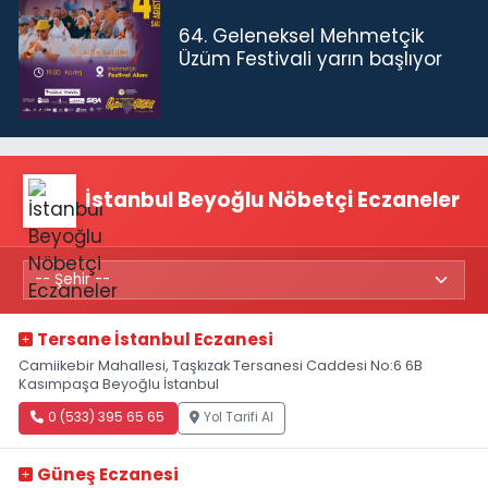
64. Geleneksel Mehmetçik
Üzüm Festivali yarın başlıyor
İstanbul Beyoğlu Nöbetçi Eczaneler
Tersane İstanbul Eczanesi
Camiikebir Mahallesi, Taşkızak Tersanesi Caddesi No:6 6B
Kasımpaşa Beyoğlu İstanbul
0 (533) 395 65 65
Yol Tarifi Al
Güneş Eczanesi