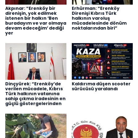
Akpınar: “Erenköy bir
Erhürman: “Erenköy
direnişin, yok edilmek
Direnişi Kıbrıs Türk
istenen bir halkın ‘Ben
halkının varoluş
buradayım ve var olmaya
mücadelesinde dönüm
devam edeceğim’ dediği
noktalarından biri”
yer
Dinçyürek: “Erenköy’de
Kaldırıma düşen scooter
verilen mücadele, Kıbrıs
sürücüsü yaralandı
Türk halkının vatanına
sahip çıkma iradesinin en
güçlü göstergelerinden