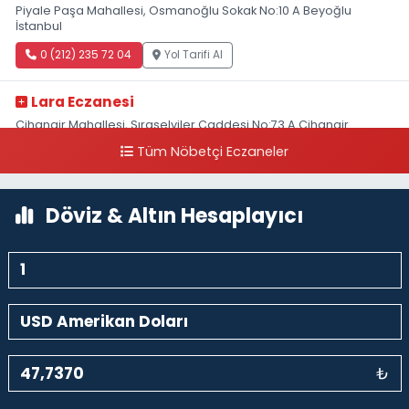
Piyale Paşa Mahallesi, Osmanoğlu Sokak No:10 A Beyoğlu
İstanbul
0 (212) 235 72 04
Yol Tarifi Al
Lara Eczanesi
Cihangir Mahallesi, Sıraselviler Caddesi No:73 A Cihangir
Beyoğlu İstanbul
Tüm Nöbetçi Eczaneler
0 (212) 293 90 86
Yol Tarifi Al
Döviz & Altın Hesaplayıcı
₺