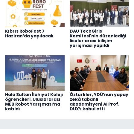
Kıbrıs RoboFest 7
DAÜ TechGirls
Haziran’da yapılacak
Komitesi'nin düzenlediği
liseler arası bilişim
yarışması yapıldı
Hala Sultan İlahiyat Koleji
Öztürkler, YDÜ’nün yapay
öğrencileri, Uluslararası
zekâ tabanlı
MEB Robot Yarışması’na
akademisyeni AI Prof.
katıldı
DUX’ı kabul etti