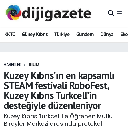
ADVERTORIAL
Hava Durumu
KKTC
Güney Kıbrıs
Türkiye
Gündem
Dünya
Ek
Dijigazete
Trafik Durumu
Dünya
Süper Lig Puan Durumu ve Fikstür
HABERLER
BILIM
Eğitim
Tüm Manşetler
Kuzey Kıbrıs’ın en kapsamlı
Ekonomi
Son Dakika Haberleri
STEAM festivali RoboFest,
Kuzey Kıbrıs Turkcell’in
Foto Galeri
Haber Arşivi
desteğiyle düzenleniyor
GEZİ
Kuzey Kıbrıs Turkcell ile Öğrenen Mutlu
Bireyler Merkezi arasında protokol
Güncel