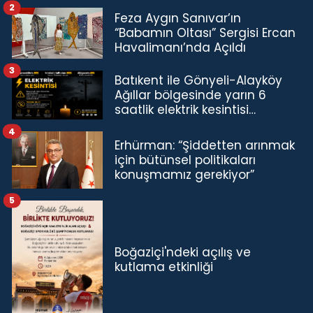
2
Feza Aygın Sanıvar’ın
“Babamın Oltası” Sergisi Ercan
Havalimanı’nda Açıldı
3
Batıkent ile Gönyeli-Alayköy
Ağıllar bölgesinde yarın 6
saatlik elektrik kesintisi…
4
Erhürman: “Şiddetten arınmak
için bütünsel politikaları
konuşmamız gerekiyor”
5
Boğaziçi'ndeki açılış ve
kutlama etkinliği