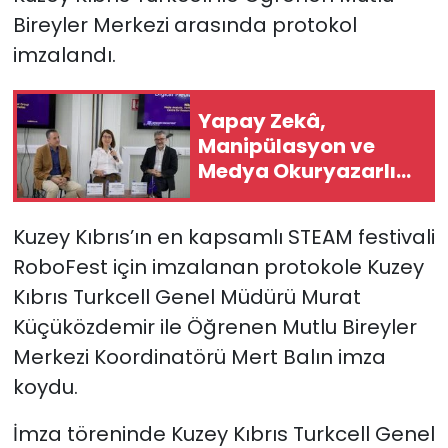
Bireyler Merkezi arasında protokol
SAĞLIK
imzalandı.
Spor
Yapay Zekâ,
Manipülasyon ve
Teknoloji
Medya Okuryazarlığı
Zirvesi düzenlendi
TÜRKiYE
Kuzey Kıbrıs’ın en kapsamlı STEAM festivali
Video Galeri
RoboFest için imzalanan protokole Kuzey
Kıbrıs Turkcell Genel Müdürü Murat
YAŞAM
Küçüközdemir ile Öğrenen Mutlu Bireyler
Yazarlar
Merkezi Koordinatörü Mert Balın imza
koydu.
İmza töreninde Kuzey Kıbrıs Turkcell Genel