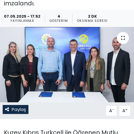
imzalandı.
Gündem
07.05.2025 - 17:52
4
2 DK
YAYINLANMA
GÖSTERIM
OKUNMA SÜRESI
KKTC
KKTC YEREL SEÇİM 2018
Kültür Sanat
Magazin
Moda
Nöbetçi Eczaneler
Paylaş
-
+
A
A
Otomobil Dünyası
Kuzey Kıbrıs Turkcell ile Öğrenen Mutlu
Politika