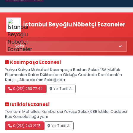
İstanbul Beyoğlu Nöbetçi Eczaneler
Kasımpaşa Eczanesi
Yahya Kahya Mahallesi Kasımpaşa Bostanı Sokak 18A Mutfak
Ekipmanları Satan Dükkanların Olduğu Caddede Denizbank'ın
Karşısı, Albaraka'nın Sokağında
0 (212) 253 77 44
Yol Tarifi Al
Istiklal Eczanesi
Tomtom Mahallesi Kumbaracı Yokuşu Sokak 68B İstiklal Caddesi
Rus Konsolosluğu yanı
0 (212) 243 21 15
Yol Tarifi Al