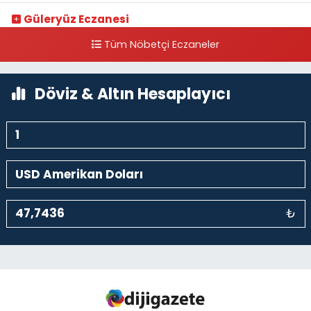
Güleryüz Eczanesi
Piripaşa Mahallesi Şaban Deresi Sokak 7 D Koç Müzesi Arkası-
Tüm Nöbetçi Eczaneler
kalaycıbahçe Meydana Doğru
0 (212) 369 95 85
Yol Tarifi Al
Döviz & Altın Hesaplayıcı
₺