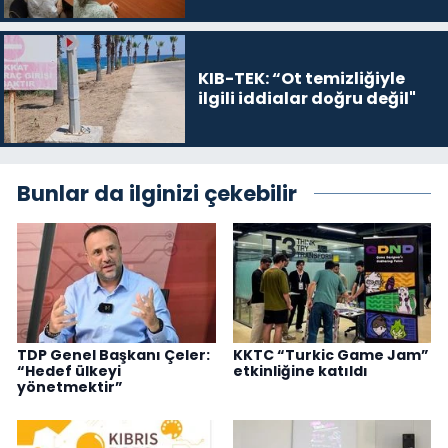
önceliğimiz”
KIB-TEK: “Ot temizliğiyle
ilgili iddialar doğru değil"
Bunlar da ilginizi çekebilir
TDP Genel Başkanı Çeler:
KKTC “Turkic Game Jam”
“Hedef ülkeyi
etkinliğine katıldı
yönetmektir”