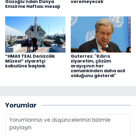
Güzoğlu'ndan Dünya
veremeyecek
Emzirme Haftası mesajı
“HMAS TEAL Denizcilik
Guterres: "Kıbrıs
Müzesi” ziyaretçi
ziyaretim, çözüm
kabulüne başladı
arayışının her
zamankinden daha acil
olduğunu gösterdi"
Yorumlar