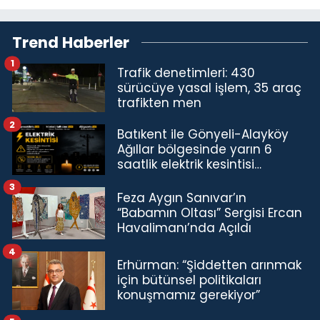
Trend Haberler
1
Trafik denetimleri: 430
sürücüye yasal işlem, 35 araç
trafikten men
2
Batıkent ile Gönyeli-Alayköy
Ağıllar bölgesinde yarın 6
saatlik elektrik kesintisi…
3
Feza Aygın Sanıvar’ın
“Babamın Oltası” Sergisi Ercan
Havalimanı’nda Açıldı
4
Erhürman: “Şiddetten arınmak
için bütünsel politikaları
konuşmamız gerekiyor”