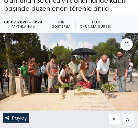
ölümünün 30’uncu yıl dönümünde kabri
başında düzenlenen törenle anıldı.
Gündem
06.07.2026 - 13:23
135
1 DK
KKTC
YAYINLANMA
GÖSTERIM
OKUNMA SÜRESI
KKTC YEREL SEÇİM 2018
Kültür Sanat
Magazin
Moda
Nöbetçi Eczaneler
Paylaş
-
+
A
A
Otomobil Dünyası
Politika