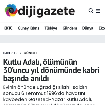
ADVERTORIAL
Hava Durumu
KKTC
Güney Kıbrıs
Türkiye
Gündem
Dünya
Ek
Dijigazete
Trafik Durumu
Dünya
Süper Lig Puan Durumu ve Fikstür
HABERLER
GÜNCEL
Eğitim
Tüm Manşetler
Kutlu Adalı, ölümünün
Ekonomi
Son Dakika Haberleri
30’uncu yıl dönümünde kabri
başında anıldı
Foto Galeri
Haber Arşivi
Evinin önünde uğradığı silahlı saldırı
GEZİ
sonucu 6 Temmuz 1996’da hayatını
kaybeden Gazeteci-Yazar Kutlu Adalı,
Güncel