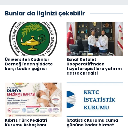
Bunlar da ilginizi çekebilir
Üniversiteli Kadınlar
Esnaf Kefalet
Derneği'nden şiddete
Kooperatifi’nden
karşı tedbir çağrısı
fizyoterapistlere yatırım
destek kredisi
Kıbrıs Türk Pediatri
İstatistik Kurumu cuma
Kurumu Asbaşkanı
gününe kadar hizmet