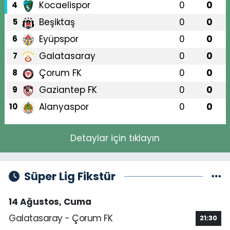
Kocaelispor
0
0
4
Beşiktaş
0
0
5
Eyüpspor
0
0
6
Galatasaray
0
0
7
Çorum FK
0
0
8
Gaziantep FK
0
0
9
Alanyaspor
0
0
10
Detaylar için tıklayın
Süper Lig Fikstür
14 Ağustos, Cuma
Galatasaray - Çorum FK
21:30