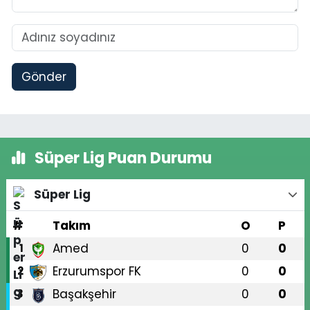
Gönder
Süper Lig Puan Durumu
Süper Lig
#
Takım
O
P
Amed
0
0
1
Erzurumspor FK
0
0
2
Başakşehir
0
0
3