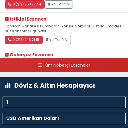
0 (212) 253 77 44
Yol Tarifi Al
Istiklal Eczanesi
Tomtom Mahallesi Kumbaracı Yokuşu Sokak 68B İstiklal Caddesi
Rus Konsolosluğu yanı
0 (212) 243 21 15
Yol Tarifi Al
Güleryüz Eczanesi
Piripaşa Mahallesi Şaban Deresi Sokak 7 D Koç Müzesi Arkası-
Tüm Nöbetçi Eczaneler
kalaycıbahçe Meydana Doğru
0 (212) 369 95 85
Yol Tarifi Al
Döviz & Altın Hesaplayıcı