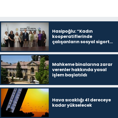
Hasipoğlu: “Kadın
kooperatiflerinde
çalışanların sosyal sigorta
primlerinin tamamını
karşılayacağız”
Mahkeme binalarına zarar
verenler hakkında yasal
işlem başlatıldı
Hava sıcaklığı 41 dereceye
kadar yükselecek