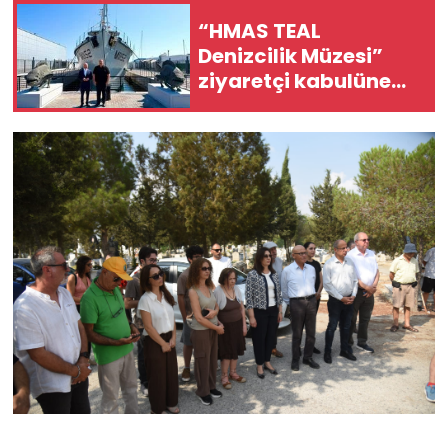
“HMAS TEAL
SAĞLIK
Denizcilik Müzesi”
ziyaretçi kabulüne
Spor
başladı
Teknoloji
TÜRKiYE
Video Galeri
YAŞAM
Yazarlar