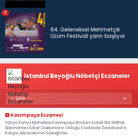
7
64. Geleneksel Mehmetçik
Üzüm Festivali yarın başlıyor
İstanbul Beyoğlu Nöbetçi Eczaneler
Kasımpaşa Eczanesi
Yahya Kahya Mahallesi Kasımpaşa Bostanı Sokak 18A Mutfak
Ekipmanları Satan Dükkanların Olduğu Caddede Denizbank'ın
Karşısı, Albaraka'nın Sokağında