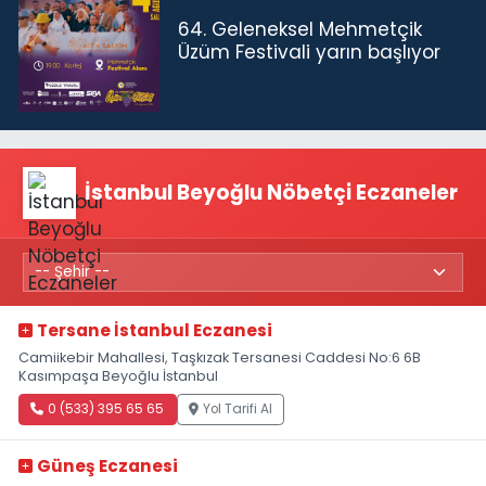
64. Geleneksel Mehmetçik
Üzüm Festivali yarın başlıyor
İstanbul Beyoğlu Nöbetçi Eczaneler
Tersane İstanbul Eczanesi
Camiikebir Mahallesi, Taşkızak Tersanesi Caddesi No:6 6B
Kasımpaşa Beyoğlu İstanbul
0 (533) 395 65 65
Yol Tarifi Al
Güneş Eczanesi