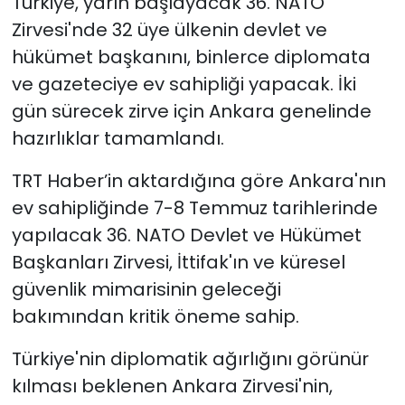
Türkiye, yarın başlayacak 36. NATO
Zirvesi'nde 32 üye ülkenin devlet ve
SAĞLIK
hükümet başkanını, binlerce diplomata
ve gazeteciye ev sahipliği yapacak. İki
Spor
gün sürecek zirve için Ankara genelinde
Teknoloji
hazırlıklar tamamlandı.
TRT Haber’in aktardığına göre Ankara'nın
TÜRKiYE
ev sahipliğinde 7-8 Temmuz tarihlerinde
Video Galeri
yapılacak 36.⁠ ⁠NATO Devlet ve Hükümet
Başkanları Zirvesi, İttifak'ın ve küresel
YAŞAM
güvenlik mimarisinin geleceği
bakımından kritik öneme sahip.
Yazarlar
Türkiye'nin diplomatik ağırlığını görünür
kılması beklenen Ankara Zirvesi'nin,