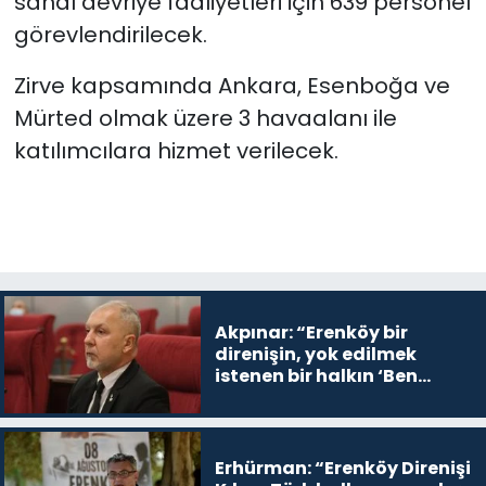
sanal devriye faaliyetleri için 639 personel
görevlendirilecek.
Zirve kapsamında Ankara, Esenboğa ve
Mürted olmak üzere 3 havaalanı ile
katılımcılara hizmet verilecek.
Akpınar: “Erenköy bir
direnişin, yok edilmek
istenen bir halkın ‘Ben
buradayım ve var olmaya
devam edeceğim’ dediği
yer
Erhürman: “Erenköy Direnişi