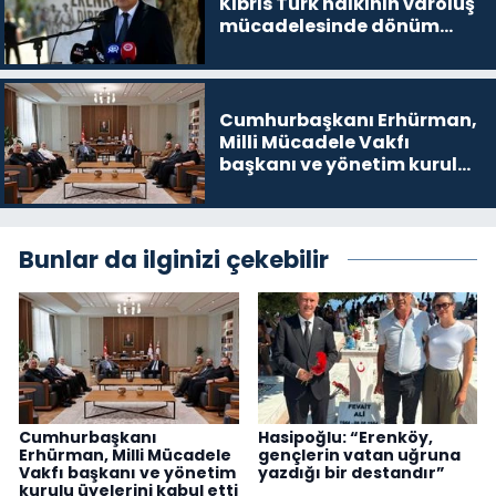
Kıbrıs Türk halkının varoluş
mücadelesinde dönüm
noktalarından biri”
Cumhurbaşkanı Erhürman,
Milli Mücadele Vakfı
başkanı ve yönetim kurulu
üyelerini kabul etti
Bunlar da ilginizi çekebilir
Cumhurbaşkanı
Hasipoğlu: “Erenköy,
Erhürman, Milli Mücadele
gençlerin vatan uğruna
Vakfı başkanı ve yönetim
yazdığı bir destandır”
kurulu üyelerini kabul etti