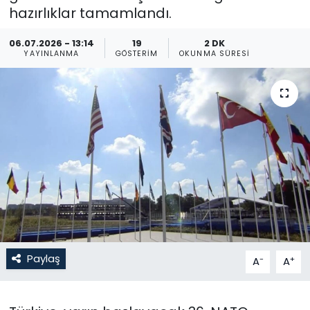
hazırlıklar tamamlandı.
Gündem
06.07.2026 - 13:14
19
2 DK
YAYINLANMA
GÖSTERIM
OKUNMA SÜRESI
KKTC
KKTC YEREL SEÇİM 2018
Kültür Sanat
Magazin
Moda
Nöbetçi Eczaneler
Paylaş
-
+
A
A
Otomobil Dünyası
Politika