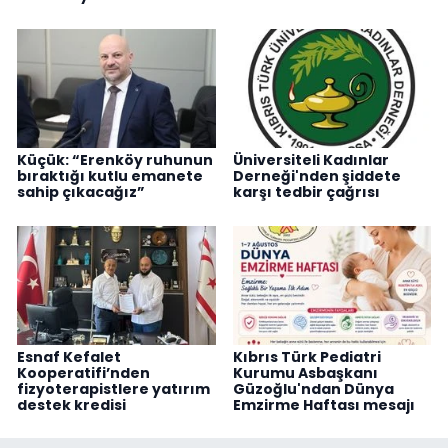
Küçük: “Erenköy ruhunun
Üniversiteli Kadınlar
bıraktığı kutlu emanete
Derneği'nden şiddete
sahip çıkacağız”
karşı tedbir çağrısı
Esnaf Kefalet
Kıbrıs Türk Pediatri
Kooperatifi’nden
Kurumu Asbaşkanı
fizyoterapistlere yatırım
Güzoğlu'ndan Dünya
destek kredisi
Emzirme Haftası mesajı