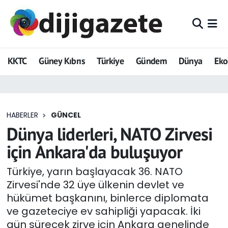
ADVERTORIAL
Hava Durumu
KKTC
Güney Kıbrıs
Türkiye
Gündem
Dünya
Ek
Dijigazete
Trafik Durumu
Dünya
Süper Lig Puan Durumu ve Fikstür
HABERLER
GÜNCEL
Eğitim
Tüm Manşetler
Dünya liderleri, NATO Zirvesi
Ekonomi
Son Dakika Haberleri
için Ankara'da buluşuyor
Foto Galeri
Haber Arşivi
Türkiye, yarın başlayacak 36. NATO
Zirvesi'nde 32 üye ülkenin devlet ve
GEZİ
hükümet başkanını, binlerce diplomata
ve gazeteciye ev sahipliği yapacak. İki
Güncel
gün sürecek zirve için Ankara genelinde