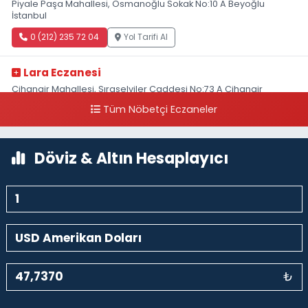
Piyale Paşa Mahallesi, Osmanoğlu Sokak No:10 A Beyoğlu
İstanbul
0 (212) 235 72 04
Yol Tarifi Al
Lara Eczanesi
Cihangir Mahallesi, Sıraselviler Caddesi No:73 A Cihangir
Beyoğlu İstanbul
Tüm Nöbetçi Eczaneler
0 (212) 293 90 86
Yol Tarifi Al
Döviz & Altın Hesaplayıcı
₺