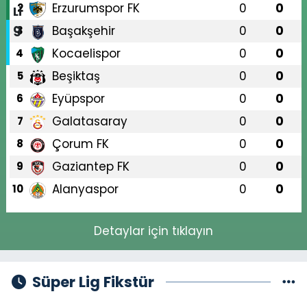
Erzurumspor FK
0
0
2
Başakşehir
0
0
3
Kocaelispor
0
0
4
Beşiktaş
0
0
5
Eyüpspor
0
0
6
Galatasaray
0
0
7
Çorum FK
0
0
8
Gaziantep FK
0
0
9
Alanyaspor
0
0
10
Detaylar için tıklayın
Süper Lig Fikstür