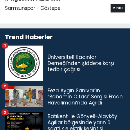
Samsunspor - Göztepe
21:30
Trend Haberler
1
Üniversiteli Kadınlar
Derneği'nden şiddete karşı
tedbir çağrısı
2
Feza Aygın Sanıvar’ın
“Babamın Oltası” Sergisi Ercan
Havalimanı’nda Açıldı
3
Batıkent ile Gönyeli-Alayköy
Ağıllar bölgesinde yarın 6
saatlik elektrik kesintisi…