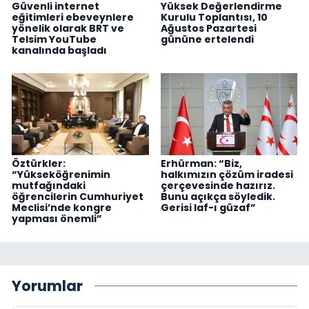
Güvenli internet
Yüksek Değerlendirme
eğitimleri ebeveynlere
Kurulu Toplantısı, 10
yönelik olarak BRT ve
Ağustos Pazartesi
Telsim YouTube
gününe ertelendi
kanalında başladı
Öztürkler:
Erhürman: “Biz,
“Yükseköğrenimin
halkımızın çözüm iradesi
mutfağındaki
çerçevesinde hazırız.
öğrencilerin Cumhuriyet
Bunu açıkça söyledik.
Meclisi’nde kongre
Gerisi laf-ı güzaf”
yapması önemli”
Yorumlar