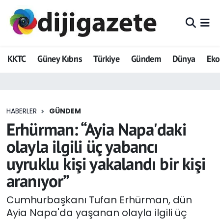
ADVERTORIAL
Hava Durumu
KKTC
Güney Kıbrıs
Türkiye
Gündem
Dünya
Ek
Dijigazete
Trafik Durumu
Dünya
Süper Lig Puan Durumu ve Fikstür
HABERLER
GÜNDEM
Eğitim
Tüm Manşetler
Erhürman: “Ayia Napa'daki
Ekonomi
Son Dakika Haberleri
olayla ilgili üç yabancı
uyruklu kişi yakalandı bir kişi
Foto Galeri
Haber Arşivi
aranıyor”
GEZİ
Cumhurbaşkanı Tufan Erhürman, dün
Ayia Napa'da yaşanan olayla ilgili üç
Güncel