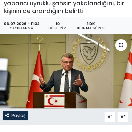
yabancı uyruklu şahsın yakalandığını, bir
kişinin de arandığını belirtti.
Gündem
06.07.2026 - 11:32
10
1 DK
KKTC
YAYINLANMA
GÖSTERIM
OKUNMA SÜRESI
KKTC YEREL SEÇİM 2018
Kültür Sanat
Magazin
Moda
Nöbetçi Eczaneler
Otomobil Dünyası
Paylaş
-
+
A
A
Politika