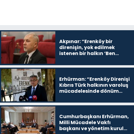
Akpınar: “Erenköy bir
direnişin, yok edilmek
istenen bir halkın ‘Ben
buradayım ve var olmaya
devam edeceğim’ dediği
yer
Erhürman: “Erenköy Direnişi
Kıbrıs Türk halkının varoluş
mücadelesinde dönüm
noktalarından biri”
Cumhurbaşkanı Erhürman,
Milli Mücadele Vakfı
başkanı ve yönetim kurulu