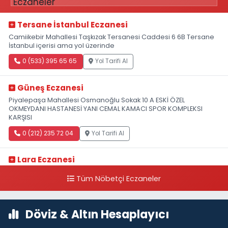
Tersane İstanbul Eczanesi
Camiikebir Mahallesi Taşkızak Tersanesi Caddesi 6 6B Tersane
İstanbul içerisi ama yol üzerinde
0 (533) 395 65 65
Yol Tarifi Al
Güneş Eczanesi
Piyalepaşa Mahallesi Osmanoğlu Sokak 10 A ESKİ ÖZEL
OKMEYDANI HASTANESİ YANI CEMAL KAMACI SPOR KOMPLEKSI
KARŞISI
0 (212) 235 72 04
Yol Tarifi Al
Lara Eczanesi
Cihangir Mahallesi Sıraselviler Caddesi 73 A TAKSİM İLK YARDIM
Tüm Nöbetçi Eczaneler
HASTANESİ KARŞISI
0 (212) 293 90 86
Yol Tarifi Al
Döviz & Altın Hesaplayıcı