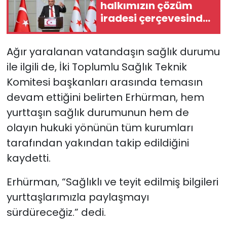
halkımızın çözüm
iradesi çerçevesinde
hazırız. Bunu açıkça
söyledik. Gerisi laf-ı
Ağır yaralanan vatandaşın sağlık durumu
güzaf”
ile ilgili de, İki Toplumlu Sağlık Teknik
Komitesi başkanları arasında temasın
devam ettiğini belirten Erhürman, hem
yurttaşın sağlık durumunun hem de
olayın hukuki yönünün tüm kurumları
tarafından yakından takip edildiğini
kaydetti.
Erhürman, “Sağlıklı ve teyit edilmiş bilgileri
yurttaşlarımızla paylaşmayı
sürdüreceğiz.” dedi.