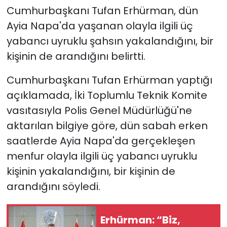
Cumhurbaşkanı Tufan Erhürman, dün
SAĞLIK
Ayia Napa'da yaşanan olayla ilgili üç
yabancı uyruklu şahsın yakalandığını, bir
Spor
kişinin de arandığını belirtti.
Teknoloji
Cumhurbaşkanı Tufan Erhürman yaptığı
açıklamada, İki Toplumlu Teknik Komite
TÜRKiYE
vasıtasıyla Polis Genel Müdürlüğü'ne
aktarılan bilgiye göre, dün sabah erken
Video Galeri
saatlerde Ayia Napa'da gerçekleşen
YAŞAM
menfur olayla ilgili üç yabancı uyruklu
kişinin yakalandığını, bir kişinin de
Yazarlar
arandığını söyledi.
Erhürman: “Biz,