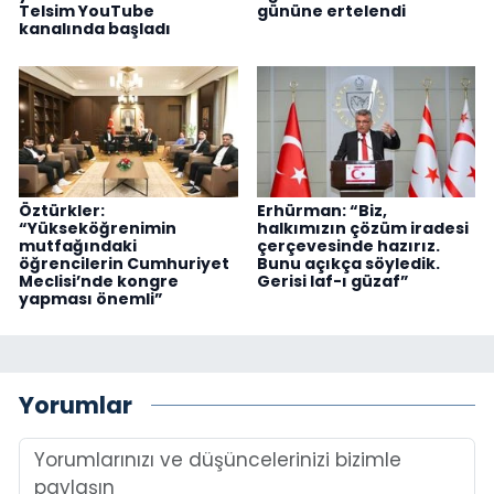
Telsim YouTube
gününe ertelendi
kanalında başladı
Öztürkler:
Erhürman: “Biz,
“Yükseköğrenimin
halkımızın çözüm iradesi
mutfağındaki
çerçevesinde hazırız.
öğrencilerin Cumhuriyet
Bunu açıkça söyledik.
Meclisi’nde kongre
Gerisi laf-ı güzaf”
yapması önemli”
Yorumlar