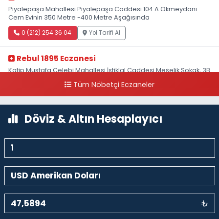
Piyalepaşa Mahallesi Piyalepaşa Caddesi 104 A Okmeydanı
Cem Evinin 350 Metre -400 Metre Aşağısında
0 (212) 254 36 04
Yol Tarifi Al
Rebul 1895 Eczanesi
Katip Mustafa Çelebi Mahallesi İstiklal Caddesi Meşelik Sokak, 3B
Akbank Sanat karşısı, Fransız Konsolosluğu Çaprazı
Tüm Nöbetçi Eczaneler
0 (212) 243 69 36
Yol Tarifi Al
Döviz & Altın Hesaplayıcı
₺