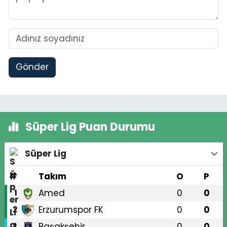
Gönder
Süper Lig Puan Durumu
Süper Lig
#
Takım
O
P
Amed
0
0
1
Erzurumspor FK
0
0
2
Başakşehir
0
0
3