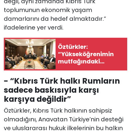
değil, aynı zamanda Kıbrıs Türk
toplumunun ekonomik yaşam
damarlarını da hedef almaktadır.”
ifadelerine yer verdi.
Öztürkler:
“Yükseköğrenimin
mutfağındaki
öğrencilerin
Cumhuriyet
- “Kıbrıs Türk halkı Rumların
Meclisi’nde kongre
sadece baskısıyla karşı
yapması önemli”
karşıya değildir”
Öztürkler, Kıbrıs Türk halkının sahipsiz
olmadığını, Anavatan Türkiye’nin desteği
ve uluslararası hukuk ilkelerinin bu halkın