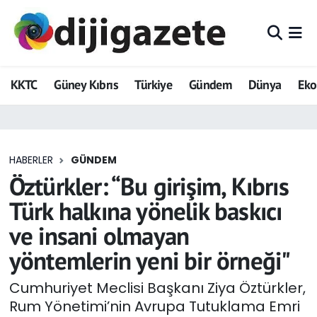
ADVERTORIAL
Hava Durumu
KKTC
Güney Kıbrıs
Türkiye
Gündem
Dünya
Ek
Dijigazete
Trafik Durumu
Dünya
Süper Lig Puan Durumu ve Fikstür
HABERLER
GÜNDEM
Eğitim
Tüm Manşetler
Öztürkler: “Bu girişim, Kıbrıs
Ekonomi
Son Dakika Haberleri
Türk halkına yönelik baskıcı
ve insani olmayan
Foto Galeri
Haber Arşivi
yöntemlerin yeni bir örneği"
GEZİ
Cumhuriyet Meclisi Başkanı Ziya Öztürkler,
Rum Yönetimi’nin Avrupa Tutuklama Emri
Güncel