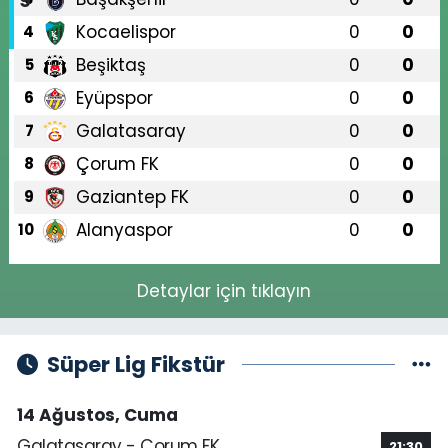
Kocaelispor
0
0
4
Beşiktaş
0
0
5
Eyüpspor
0
0
6
Galatasaray
0
0
7
Çorum FK
0
0
8
Gaziantep FK
0
0
9
Alanyaspor
0
0
10
Detaylar için tıklayın
Süper Lig Fikstür
14 Ağustos, Cuma
Galatasaray - Çorum FK
21:30