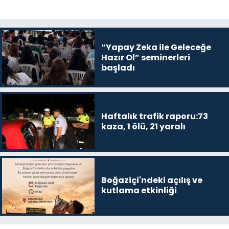
“Yapay Zeka ile Geleceğe
Hazır Ol” seminerleri
başladı
Haftalık trafik raporu:73
kaza, 1 ölü, 21 yaralı
Boğaziçi'ndeki açılış ve
kutlama etkinliği