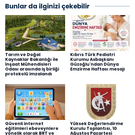
Bunlar da ilginizi çekebilir
Tarım ve Doğal
Kıbrıs Türk Pediatri
Kaynaklar Bakanlığı ile
Kurumu Asbaşkanı
İnşaat Mühendisleri
Güzoğlu'ndan Dünya
Odası arasında iş birliği
Emzirme Haftası mesajı
protokolü imzalandı
Güvenli internet
Yüksek Değerlendirme
eğitimleri ebeveynlere
Kurulu Toplantısı, 10
yönelik olarak BRT ve
Ağustos Pazartesi