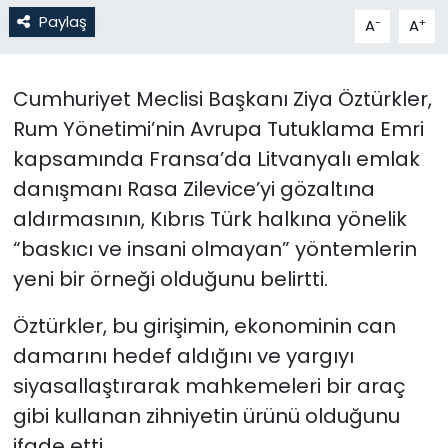
Paylaş
-
+
A
A
SAĞLIK
Cumhuriyet Meclisi Başkanı Ziya Öztürkler,
Spor
Rum Yönetimi’nin Avrupa Tutuklama Emri
Teknoloji
kapsamında Fransa’da Litvanyalı emlak
danışmanı Rasa Zilevice’yi gözaltına
TÜRKiYE
aldırmasının, Kıbrıs Türk halkına yönelik
“baskıcı ve insani olmayan” yöntemlerin
Video Galeri
yeni bir örneği olduğunu belirtti.
YAŞAM
Öztürkler, bu girişimin, ekonominin can
Yazarlar
damarını hedef aldığını ve yargıyı
siyasallaştırarak mahkemeleri bir araç
gibi kullanan zihniyetin ürünü olduğunu
ifade etti.