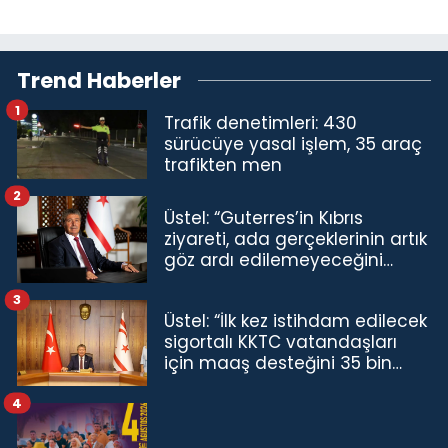
Trend Haberler
1
Trafik denetimleri: 430
sürücüye yasal işlem, 35 araç
trafikten men
2
Üstel: “Guterres’in Kıbrıs
ziyareti, ada gerçeklerinin artık
göz ardı edilemeyeceğini
göstermiştir”
3
Üstel: “İlk kez istihdam edilecek
sigortalı KKTC vatandaşları
için maaş desteğini 35 bin
TL'ye çıkardık”
4