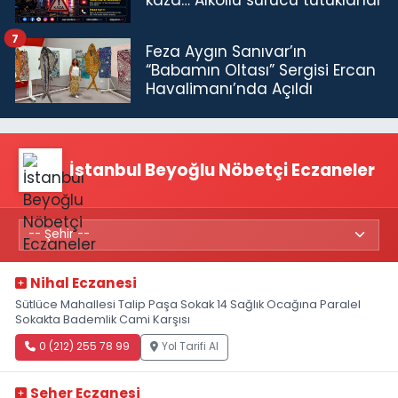
7
Feza Aygın Sanıvar’ın
“Babamın Oltası” Sergisi Ercan
Havalimanı’nda Açıldı
İstanbul Beyoğlu Nöbetçi Eczaneler
Nihal Eczanesi
Sütlüce Mahallesi Talip Paşa Sokak 14 Sağlık Ocağına Paralel
Sokakta Bademlik Cami Karşısı
0 (212) 255 78 99
Yol Tarifi Al
Seher Eczanesi