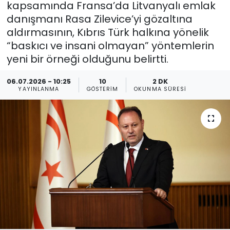
kapsamında Fransa’da Litvanyalı emlak
danışmanı Rasa Zilevice’yi gözaltına
Gündem
aldırmasının, Kıbrıs Türk halkına yönelik
KKTC
“baskıcı ve insani olmayan” yöntemlerin
yeni bir örneği olduğunu belirtti.
KKTC YEREL SEÇİM 2018
06.07.2026 - 10:25
10
2 DK
YAYINLANMA
GÖSTERIM
OKUNMA SÜRESI
Kültür Sanat
Magazin
Moda
Nöbetçi Eczaneler
Otomobil Dünyası
Politika